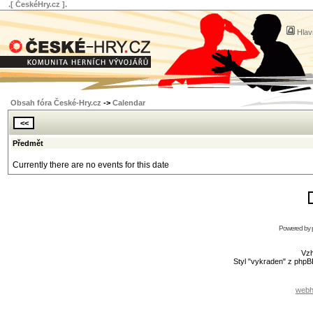
.[ ČeskéHry.cz ].
Hlav
Obsah fóra České-Hry.cz
->
Calendar
Předmět
Currently there are no events for this date
Powered by
Vzh
Styl "vykraden" z php
webh