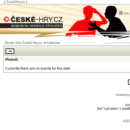
.[ ČeskéHry.cz ].
Hlav
Obsah fóra České-Hry.cz
->
Calendar
Předmět
Currently there are no events for this date
Powered by
Vzh
Styl "vykraden" z php
webh