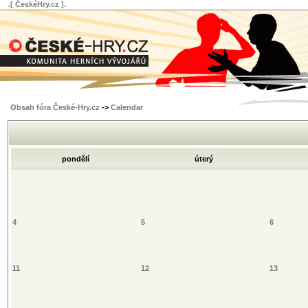
.[ ČeskéHry.cz ].
Obsah fóra České-Hry.cz
->
Calendar
pondělí
úterý
4
5
6
11
12
13