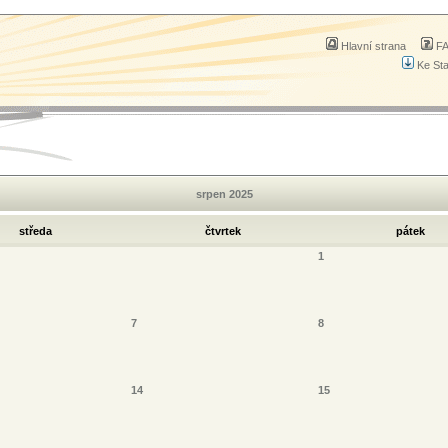
Hlavní strana
F
Ke St
srpen 2025
středa
čtvrtek
pátek
1
7
8
14
15