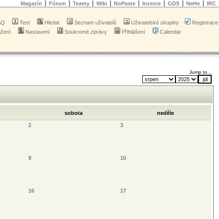
Magazín
Fórum
Teamy
Wiki
NoPaste
Inzerce
GDS
NeHe
IRC
AQ
Test
Hledat
Seznam uživatelů
Uživatelské skupiny
Registrace
ažení
Nastavení
Soukromé zprávy
Přihlášení
Calendar
Jump to...
sobota
neděle
2
3
9
10
16
17