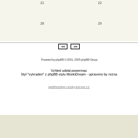
21
22
28
29
Powered by
phpBB
© 2001, 2005 phpBB Group
Vzhled udelal powermac
Styl "vykraden" z phpBB stylu MonkiDream - upraveno by rezna
webhosting ceskyserver.cz