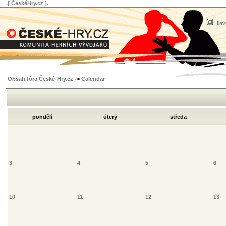
.[ ČeskéHry.cz ].
Hlav
Obsah fóra České-Hry.cz
->
Calendar
pondělí
úterý
středa
3
4
5
6
10
11
12
13