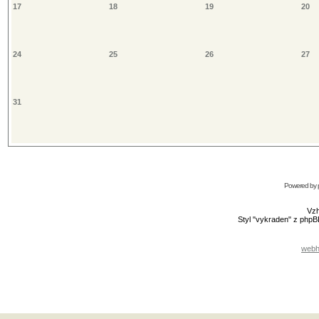
17
18
19
20
24
25
26
27
31
Powered by
Vzh
Styl "vykraden" z php
webh