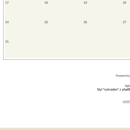
17
18
19
20
24
25
26
27
31
Powered by
Vzh
Styl "vykraden" z php
webh