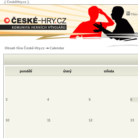
.[ ČeskéHry.cz ].
Hlav
Obsah fóra České-Hry.cz
->
Calendar
pondělí
úterý
středa
3
4
5
6
10
11
12
13