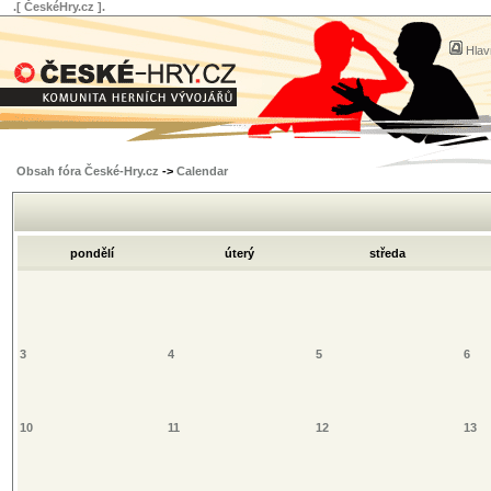
.[ ČeskéHry.cz ].
Hlav
Obsah fóra České-Hry.cz
->
Calendar
pondělí
úterý
středa
3
4
5
6
10
11
12
13