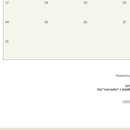
17
18
19
20
24
25
26
27
31
Powered by
Vzh
Styl "vykraden" z php
webh