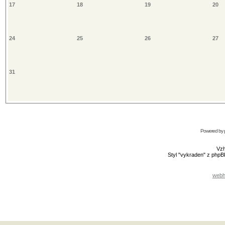
17
18
19
20
24
25
26
27
31
Powered by
Vzh
Styl "vykraden" z php
webh