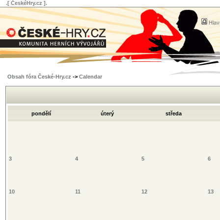
.[ ČeskéHry.cz ].
Hlav
Obsah fóra České-Hry.cz
->
Calendar
pondělí
úterý
středa
3
4
5
6
10
11
12
13