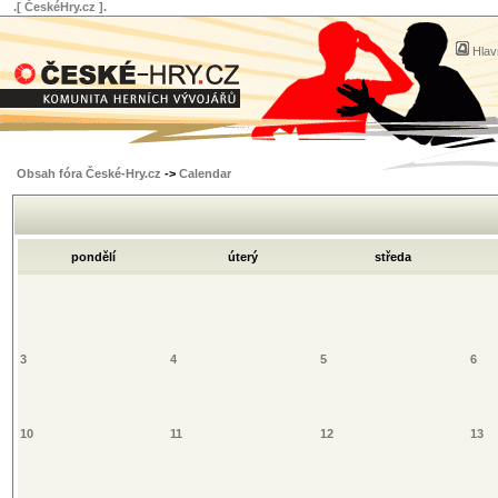
.[ ČeskéHry.cz ].
Hlav
Obsah fóra České-Hry.cz
->
Calendar
pondělí
úterý
středa
3
4
5
6
10
11
12
13