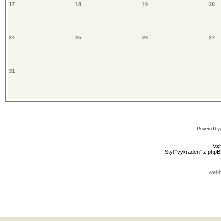
17
18
19
20
24
25
26
27
31
Powered by
Vzh
Styl "vykraden" z php
webh