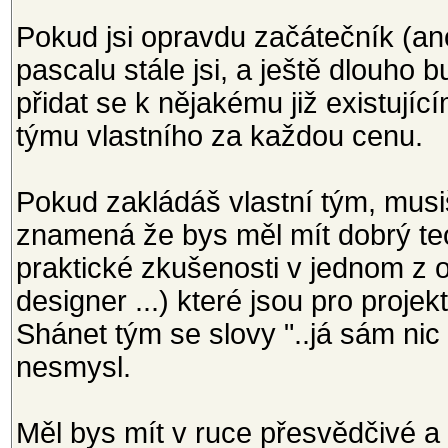
Pokud jsi opravdu začátečník (a
pascalu stále jsi, a ještě dlouho 
přidat se k nějakému již existují
týmu vlastního za každou cenu.
Pokud zakládáš vlastní tým, musiš
znamená že bys měl mít dobrý teo
praktické zkušenosti v jednom z o
designer ...) které jsou pro proje
Shánet tým se slovy "..já sám nic
nesmysl.
Měl bys mít v ruce přesvědčivé a