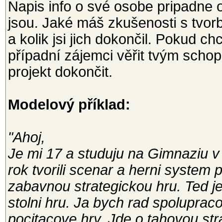
Napis info o své osobe pripadne o
jsou. Jaké máš zkušenosti s tvorbo
a kolik jsi jich dokončil. Pokud 
případní zájemci věřit tvým scho
projekt dokončit.
Modelový příklad:
"Ahoj,
Je mi 17 a studuju na Gimnaziu v
rok tvorili scenar a herni system
zabavnou strategickou hru. Ted j
stolni hru. Ja bych rad spolupraco
pocitacove hry. Jde o tahovou str