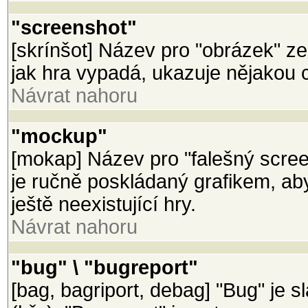
"screenshot"
[skrínšot] Název pro "obrázek" z
jak hra vypadá, ukazuje nějakou 
Návrat nahoru
"mockup"
[mokap] Název pro "falešný scree
je ručně poskládaný grafikem, a
ještě neexistující hry.
Návrat nahoru
"bug" \ "bugreport"
[bag, bagriport, debag] "Bug" je