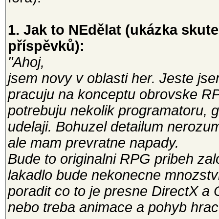
1. Jak to NEdělat (ukázka sku
příspěvků):
"Ahoj,
jsem novy v oblasti her. Jeste js
pracuju na konceptu obrovske R
potrebuju nekolik programatoru, g
udelaji. Bohuzel detailum nerozu
ale mam prevratne napady.
Bude to originalni RPG pribeh zal
lakadlo bude nekonecne mnozstvi 
poradit co to je presne DirectX a 
nebo treba animace a pohyb hrac