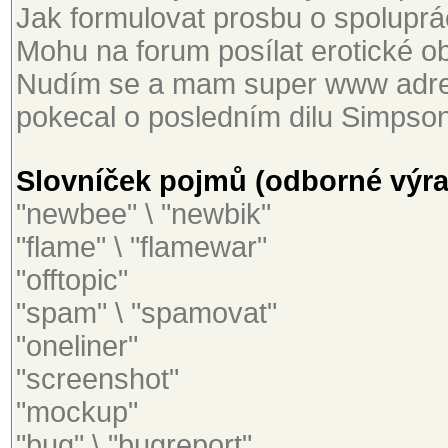
Jak formulovat prosbu o spoluprác
Mohu na forum posílat erotické ob
Nudím se a mam super www adres
pokecal o posledním dilu Simpson
Slovníček pojmů (odborné výraz
"newbee" \ "newbik"
"flame" \ "flamewar"
"offtopic"
"spam" \ "spamovat"
"oneliner"
"screenshot"
"mockup"
"bug" \ "bugreport"