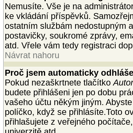
Nemusíte. Vše je na administrátoro
ke vkládání příspěvků. Samozřejm
ostatním službám nedostupným a
postavičky, soukromé zprávy, emai
atd. Vřele vám tedy registraci dop
Návrat nahoru
Proč jsem automaticky odhláš
Pokud nezaškrtnete tlačítko
Autom
budete přihlášeni jen po dobu prá
vašeho účtu někým jiným. Abyste z
políčko, když se přihlásíte.Toto
přihlašujete z veřejného počítače
univerzitě atd.