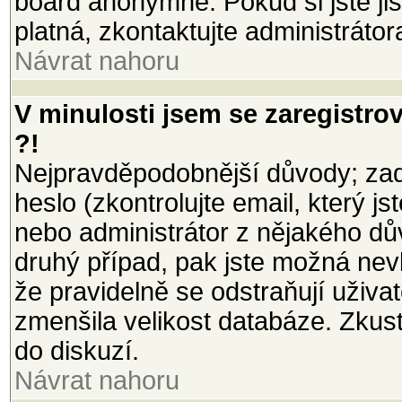
board anonymně. Pokud si jste jist
platná, zkontaktujte administrátor
Návrat nahoru
V minulosti jsem se zaregistro
?!
Nejpravděpodobnější důvody; zada
heslo (zkontrolujte email, který jst
nebo administrátor z nějakého dů
druhý případ, pak jste možná nevl
že pravidelně se odstraňují uživate
zmenšila velikost databáze. Zkust
do diskuzí.
Návrat nahoru