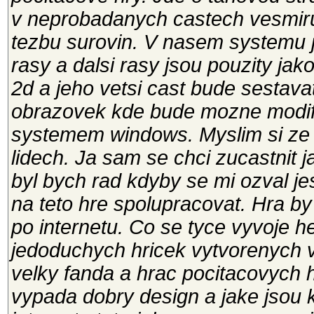
v neprobadanych castech vesmiru
tezbu surovin. V nasem systemu 
rasy a dalsi rasy jsou pouzity jak
2d a jeho vetsi cast bude sestav
obrazovek kde bude mozne modifi
systemem windows. Myslim si ze 
lidech. Ja sam se chci zucastnit 
byl bych rad kdyby se mi ozval jes
na teto hre spolupracovat. Hra by
po internetu. Co se tyce vyvoje h
jedoduchych hricek vytvorenych v
velky fanda a hrac pocitacovych h
vypada dobry design a jake jsou 