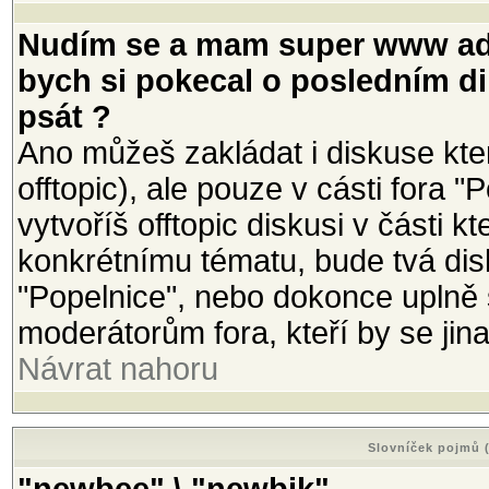
Nudím se a mam super www adr
bych si pokecal o posledním di
psát ?
Ano můžeš zakládat i diskuse kte
offtopic), ale pouze v cásti fora 
vytvoříš offtopic diskusi v části
konkrétnímu tématu, bude tvá di
"Popelnice", nebo dokonce uplně
moderátorům fora, kteří by se ji
Návrat nahoru
Slovníček pojmů (