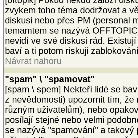
[oftopik] Pokud někdo založí disk
zvykem toho téma dodržovat a věci
diskusi nebo přes PM (personal m
temamtem se nazývá OFFTOPIC a 
nevidí ve své diskusi rád. Existují
baví a ti potom riskuji zablokován
Návrat nahoru
"spam" \ "spamovat"
[spam \ spem] Nekteří lidé se bav
z nevědomosti) upozornit tím, že 
různým uživatelům), nebo opakova
posílají stejné nebo velmi podobn
se nazývá "spamování" a takový 