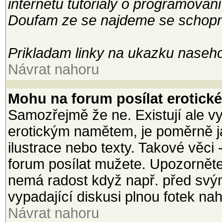
internetu tutorialy o programovani
Doufam ze se najdeme se schopny
Prikladam linky na ukazku naseho
Návrat nahoru
Mohu na forum posílat erotické 
Samozřejmě že ne. Existují ale vy
erotickým namětem, je poměrně j
ilustrace nebo texty. Takové věci 
forum posílat mužete. Upozorněte
nemá radost když např. před svým
vypadající diskusi plnou fotek na
Návrat nahoru