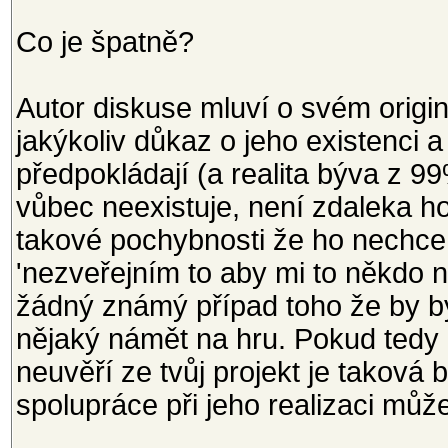
Co je špatně?
Autor diskuse mluví o svém origi
jakýkoliv důkaz o jeho existenci a
předpokládají (a realita býva z 
vůbec neexistuje, není zdaleka h
takové pochybnosti že ho nechce 
'nezveřejním to aby mi to někdo n
žádný známý případ toho že by b
nějaký námět na hru. Pokud tedy n
neuvěří ze tvůj projekt je taková
spolupráce při jeho realizaci mů