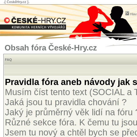
.[ ČeskéHry.cz ].
Hlav
Obsah fóra České-Hry.cz
FAQ
Pravidla fóra aneb návody jak 
Musím číst tento text (SOCIAL 
Jaká jsou tu pravidla chování ?
Jaký je průměrný věk lidí na fóru 
Různé sekce fóra. K čemu tu jso
Jsem tu nový a chtěl bych se před