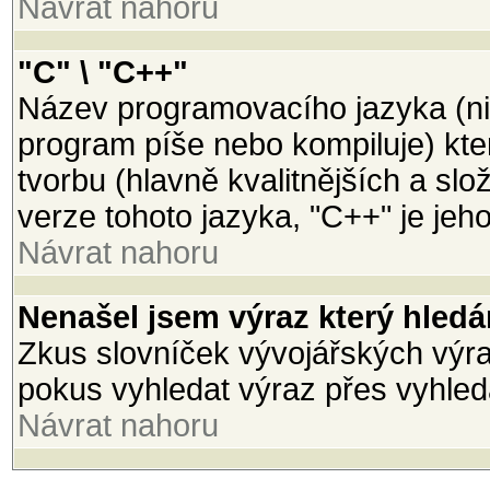
Návrat nahoru
"C" \ "C++"
Název programovacího jazyka (ni
program píše nebo kompiluje) kter
tvorbu (hlavně kvalitnějších a slož
verze tohoto jazyka, "C++" je jeh
Návrat nahoru
Nenašel jsem výraz který hled
Zkus slovníček vývojářských výraz
pokus vyhledat výraz přes vyhled
Návrat nahoru