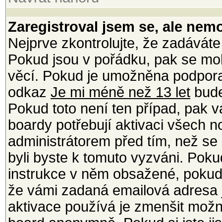
Zaregistroval jsem se, ale nemo
Nejprve zkontrolujte, že zadáváte
Pokud jsou v pořádku, pak se moh
věcí. Pokud je umožněna podpora C
odkaz
Je mi méně než 13 let
bude
Pokud toto není ten případ, pak v
boardy potřebují aktivaci všech 
administrátorem před tím, než se m
byli byste k tomuto vyzváni. Poku
instrukce v něm obsažené, pokud j
že vámi zadaná emailová adresa j
aktivace používá je zmenšit mož