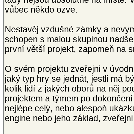
vůbec někdo ozve.
Nestavěj vzdušné zámky a nevymýš
schopen s malou skupinou nadšenc
první větší projekt, zapomeň na 
O svém projektu zveřejni v úvo
jaký typ hry se jednát, jestli má 
kolik lidí z jakých oborů na něj p
projektem a týmem po dokončení 
nejlépe celý, nebo alespoň ukáz
engine nebo jeho základ, zveřejn