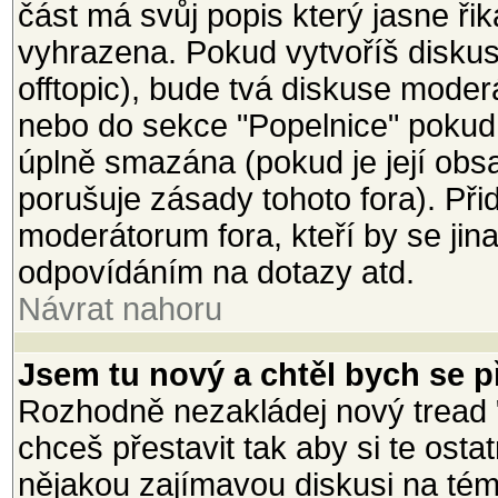
část má svůj popis který jasne ři
vyhrazena. Pokud vytvoříš diskusi
offtopic), bude tvá diskuse mode
nebo do sekce "Popelnice" pokud
úplně smazána (pokud je její ob
porušuje zásady tohoto fora). Při
moderátorum fora, kteří by se jin
odpovídáním na dotazy atd.
Návrat nahoru
Jsem tu nový a chtěl bych se př
Rozhodně nezakládej nový tread 
chceš přestavit tak aby si te osta
nějakou zajímavou diskusi na téma