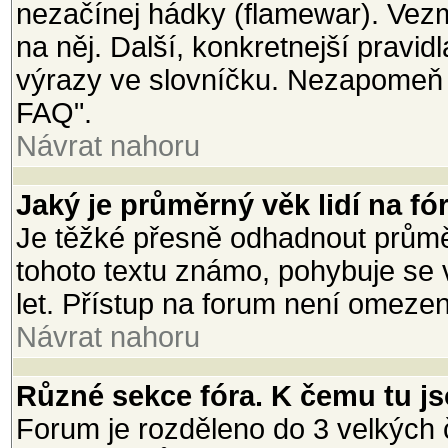
nezačínej hádky (flamewar). Vezmi
na něj. Další, konkretnejší pravi
výrazy ve slovníčku. Nezapomeň 
FAQ".
Návrat nahoru
Jaký je průměrný věk lidí na fó
Je těžké přesně odhadnout průměr
tohoto textu známo, pohybuje se 
let. Přístup na forum není omeze
Návrat nahoru
Různé sekce fóra. K čemu tu j
Forum je rozděleno do 3 velkých č