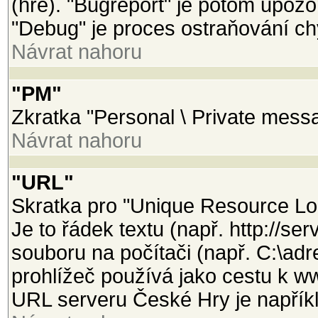
(hře). "Bugreport" je potom upozo
"Debug" je proces ostraňování ch
Návrat nahoru
"PM"
Zkratka "Personal \ Private mess
Návrat nahoru
"URL"
Skratka pro "Unique Resource Loca
Je to řádek textu (např. http://se
souboru na počítači (např. C:\adr
prohlížeč používá jako cestu k w
URL serveru České Hry je napříkl