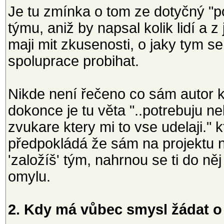
Je tu zmínka o tom ze dotyčný "po
týmu, aniž by napsal kolik lidí a 
maji mit zkusenosti, o jaky tym
spoluprace probihat.
Nikde není řečeno co sám autor k
dokonce je tu věta "..potrebuju ne
zvukare ktery mi to vse udelaji."
předpokládá že sám na projektu n
'založíš' tým, nahrnou se ti do něj
omylu.
2. Kdy má vůbec smysl žádat o