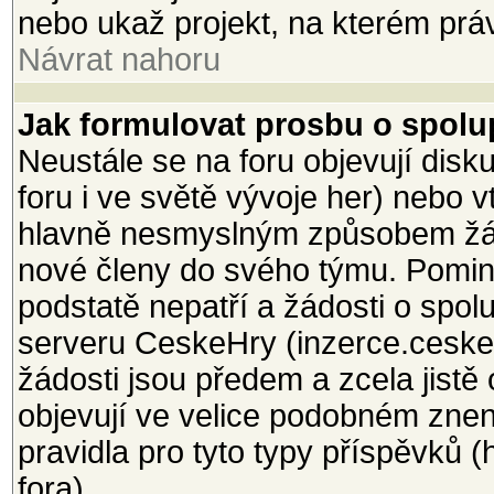
nebo ukaž projekt, na kterém právě
Návrat nahoru
Jak formulovat prosbu o spolup
Neustále se na foru objevují dis
foru i ve světě vývoje her) nebo 
hlavně nesmyslným způsobem žá
nové členy do svého týmu. Pomine
podstatě nepatří a žádosti o spol
serveru CeskeHry (inzerce.ceskeh
žádosti jsou předem a zcela jistě
objevují ve velice podobném znení
pravidla pro tyto typy příspěvků 
fora).