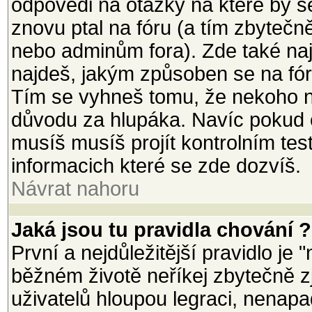
odpovědi na otázky na které by s
znovu ptal na fóru (a tím zbytečn
nebo adminům fora). Zde také na
najdeš, jakým způsoben se na fór
Tím se vyhneš tomu, že nekoho n
důvodu za hlupáka. Navíc pokud ch
musíš musíš projít kontrolním tes
informacich které se zde dozvíš.
Návrat nahoru
Jaká jsou tu pravidla chování ?
První a nejdůležitější pravidlo je 
běžném životě neříkej zbytečně zj
uživatelů hloupou legraci, nenapad