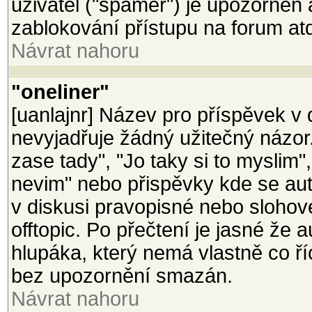
uživatel ("spamer") je upozorněn
zablokování přístupu na forum at
Návrat nahoru
"oneliner"
[uanlajnr] Název pro příspěvek v d
nevyjadřuje žádný užitečný názor
zase tady", "Jo taky si to myslim"
nevim" nebo přispěvky kde se aut
v diskusi pravopisné nebo slohov
offtopic. Po přečtení je jasné že 
hlupáka, který nemá vlastně co ř
bez upozornění smazán.
Návrat nahoru