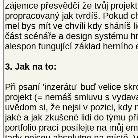
zájemce přesvědčí že tvůj projekt
propracovaný jak tvrdíš. Pokud ch
mel bys mít ve chvíli kdy sháníš l
část scénáře a design systému hr
alespon fungující základ herního 
3. Jak na to:
Při psaní 'inzerátu' buď velice sk
projekt (= nemáš smluvu s vydavat
uvědom si, že nejsi v pozici, kdy
jaké a jak zkušené lidi do týmu př
portfolio prací posílejte na můj em
tady nejsou absolutne na místě. V