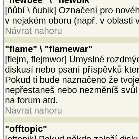
"newbee" \ "newbik"
[ňůbí \ ňubik] Označení pro nové
v nejakém oboru (např. v oblasti v
Návrat nahoru
"flame" \ "flamewar"
[flejm, flejmwor] Úmyslné rozdmý
diskusí nebo psaní příspěvků které 
Pokud ti bude naznačeno že tvoje
nepřestaneš nebo nezměníš svůl p
na forum atd.
Návrat nahoru
"offtopic"