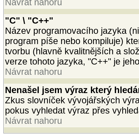
Návrat nahoru
"C" \ "C++"
Název programovacího jazyka (ni
program píše nebo kompiluje) kter
tvorbu (hlavně kvalitnějších a slož
verze tohoto jazyka, "C++" je jeh
Návrat nahoru
Nenašel jsem výraz který hled
Zkus slovníček vývojářských výraz
pokus vyhledat výraz přes vyhled
Návrat nahoru