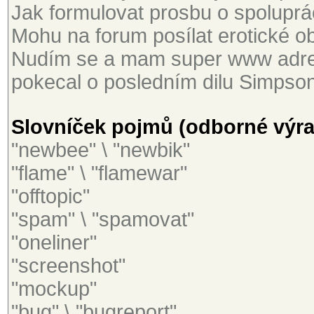
Jak formulovat prosbu o spoluprác
Mohu na forum posílat erotické ob
Nudím se a mam super www adres
pokecal o posledním dilu Simpson
Slovníček pojmů (odborné výraz
"newbee" \ "newbik"
"flame" \ "flamewar"
"offtopic"
"spam" \ "spamovat"
"oneliner"
"screenshot"
"mockup"
"bug" \ "bugreport"