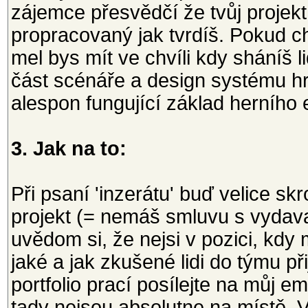
zájemce přesvědčí že tvůj projekt
propracovaný jak tvrdíš. Pokud ch
mel bys mít ve chvíli kdy sháníš l
část scénáře a design systému hr
alespon fungující základ herního 
3. Jak na to:
Při psaní 'inzerátu' buď velice sk
projekt (= nemáš smluvu s vydavat
uvědom si, že nejsi v pozici, kdy
jaké a jak zkušené lidi do týmu př
portfolio prací posílejte na můj em
tady nejsou absolutne na místě. V