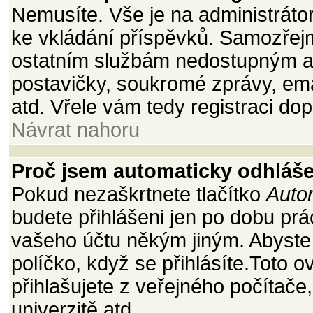
Nemusíte. Vše je na administrátoro
ke vkládání příspěvků. Samozřejm
ostatním službám nedostupným a
postavičky, soukromé zprávy, emai
atd. Vřele vám tedy registraci dop
Návrat nahoru
Proč jsem automaticky odhláš
Pokud nezaškrtnete tlačítko
Autom
budete přihlášeni jen po dobu prá
vašeho účtu někým jiným. Abyste z
políčko, když se přihlásíte.Toto
přihlašujete z veřejného počítače
univerzitě atd.