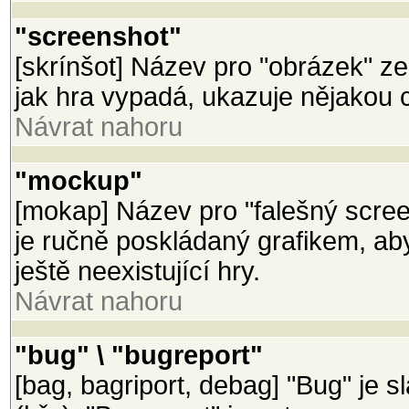
"screenshot"
[skrínšot] Název pro "obrázek" z
jak hra vypadá, ukazuje nějakou 
Návrat nahoru
"mockup"
[mokap] Název pro "falešný scree
je ručně poskládaný grafikem, a
ještě neexistující hry.
Návrat nahoru
"bug" \ "bugreport"
[bag, bagriport, debag] "Bug" je