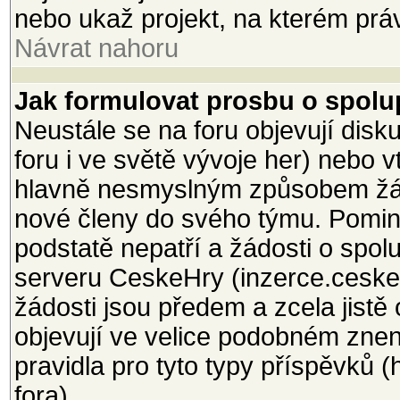
nebo ukaž projekt, na kterém právě
Návrat nahoru
Jak formulovat prosbu o spolup
Neustále se na foru objevují dis
foru i ve světě vývoje her) nebo 
hlavně nesmyslným způsobem žá
nové členy do svého týmu. Pomine
podstatě nepatří a žádosti o spol
serveru CeskeHry (inzerce.ceskeh
žádosti jsou předem a zcela jistě
objevují ve velice podobném znení
pravidla pro tyto typy příspěvků 
fora).