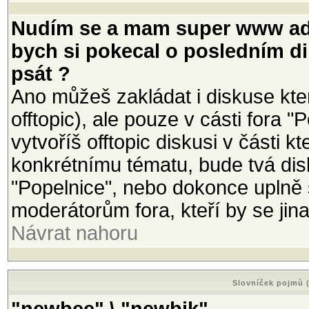
Nudím se a mam super www adr
bych si pokecal o posledním di
psát ?
Ano můžeš zakládat i diskuse kte
offtopic), ale pouze v cásti fora 
vytvoříš offtopic diskusi v části
konkrétnímu tématu, bude tvá di
"Popelnice", nebo dokonce uplně
moderátorům fora, kteří by se ji
Návrat nahoru
Slovníček pojmů (