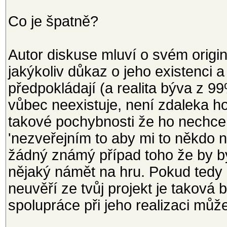
Co je špatně?
Autor diskuse mluví o svém origi
jakýkoliv důkaz o jeho existenci a
předpokládají (a realita býva z 
vůbec neexistuje, není zdaleka h
takové pochybnosti že ho nechce 
'nezveřejním to aby mi to někdo n
žádný známý případ toho že by b
nějaký námět na hru. Pokud tedy n
neuvěří ze tvůj projekt je taková
spolupráce při jeho realizaci mů