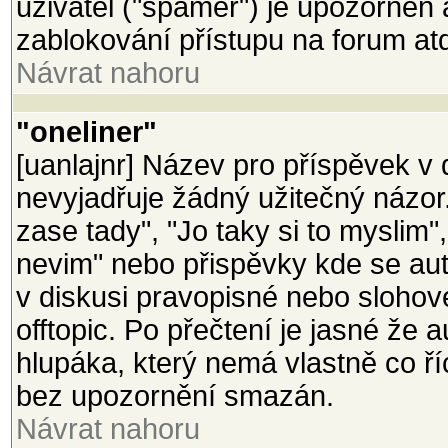
uživatel ("spamer") je upozorněn
zablokování přístupu na forum at
Návrat nahoru
"oneliner"
[uanlajnr] Název pro příspěvek v d
nevyjadřuje žádný užitečný názor
zase tady", "Jo taky si to myslim"
nevim" nebo přispěvky kde se aut
v diskusi pravopisné nebo slohov
offtopic. Po přečtení je jasné že 
hlupáka, který nemá vlastně co ř
bez upozornění smazán.
Návrat nahoru