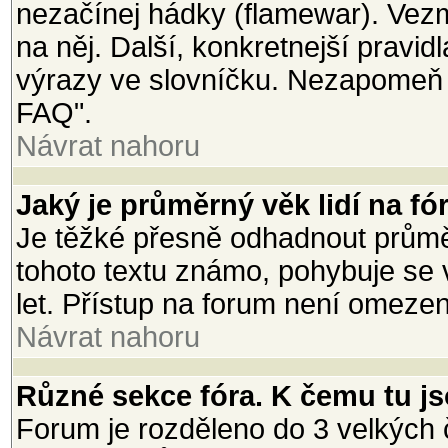
nezačínej hádky (flamewar). Vezmi
na něj. Další, konkretnejší pravi
výrazy ve slovníčku. Nezapomeň 
FAQ".
Návrat nahoru
Jaký je průměrný věk lidí na fó
Je těžké přesně odhadnout průměr
tohoto textu známo, pohybuje se 
let. Přístup na forum není omeze
Návrat nahoru
Různé sekce fóra. K čemu tu j
Forum je rozděleno do 3 velkých č