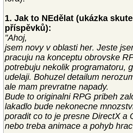
1. Jak to NEdělat (ukázka sku
příspěvků):
"Ahoj,
jsem novy v oblasti her. Jeste js
pracuju na konceptu obrovske R
potrebuju nekolik programatoru, g
udelaji. Bohuzel detailum nerozu
ale mam prevratne napady.
Bude to originalni RPG pribeh zal
lakadlo bude nekonecne mnozstvi 
poradit co to je presne DirectX a 
nebo treba animace a pohyb hrac