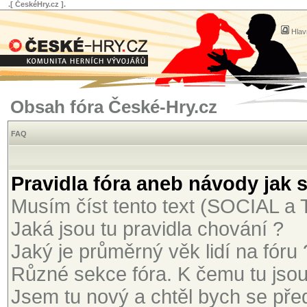
.[ ČeskéHry.cz ].
Hlav
Obsah fóra České-Hry.cz
FAQ
Pravidla fóra aneb návody jak 
Musím číst tento text (SOCIAL 
Jaká jsou tu pravidla chování ?
Jaký je průměrný věk lidí na fóru 
Různé sekce fóra. K čemu tu jso
Jsem tu nový a chtěl bych se před