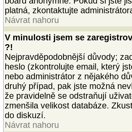
board anonymně. Pokud si jste jist
platná, zkontaktujte administrátor
Návrat nahoru
V minulosti jsem se zaregistro
?!
Nejpravděpodobnější důvody; zada
heslo (zkontrolujte email, který jst
nebo administrátor z nějakého dů
druhý případ, pak jste možná nevl
že pravidelně se odstraňují uživate
zmenšila velikost databáze. Zkust
do diskuzí.
Návrat nahoru