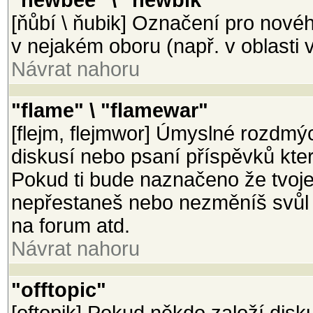
"newbee" \ "newbik"
[ňůbí \ ňubik] Označení pro nové
v nejakém oboru (např. v oblasti v
Návrat nahoru
"flame" \ "flamewar"
[flejm, flejmwor] Úmyslné rozdmý
diskusí nebo psaní příspěvků které 
Pokud ti bude naznačeno že tvoje
nepřestaneš nebo nezměníš svůl p
na forum atd.
Návrat nahoru
"offtopic"