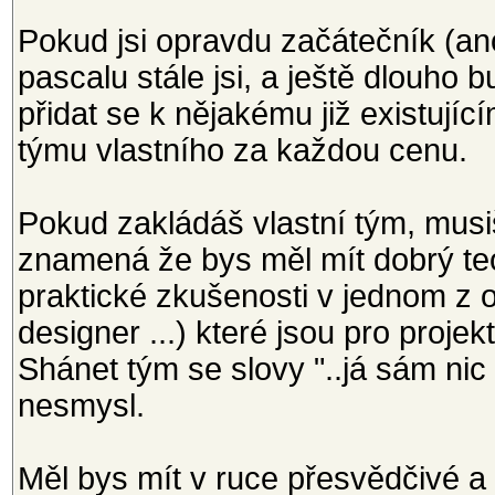
Pokud jsi opravdu začátečník (a
pascalu stále jsi, a ještě dlouho 
přidat se k nějakému již existují
týmu vlastního za každou cenu.
Pokud zakládáš vlastní tým, musiš
znamená že bys měl mít dobrý teo
praktické zkušenosti v jednom z o
designer ...) které jsou pro proje
Shánet tým se slovy "..já sám nic
nesmysl.
Měl bys mít v ruce přesvědčivé a