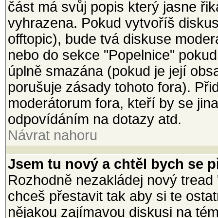
část má svůj popis který jasne ři
vyhrazena. Pokud vytvoříš diskusi
offtopic), bude tvá diskuse mode
nebo do sekce "Popelnice" pokud
úplně smazána (pokud je její ob
porušuje zásady tohoto fora). Při
moderátorum fora, kteří by se jin
odpovídáním na dotazy atd.
Návrat nahoru
Jsem tu nový a chtěl bych se př
Rozhodně nezakládej nový tread 
chceš přestavit tak aby si te osta
nějakou zajímavou diskusi na téma