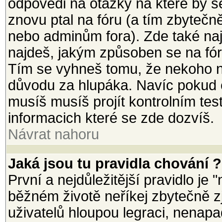
odpovědi na otázky na které by s
znovu ptal na fóru (a tím zbytečn
nebo adminům fora). Zde také na
najdeš, jakým způsoben se na fór
Tím se vyhneš tomu, že nekoho n
důvodu za hlupáka. Navíc pokud ch
musíš musíš projít kontrolním tes
informacich které se zde dozvíš.
Návrat nahoru
Jaká jsou tu pravidla chování ?
První a nejdůležitější pravidlo je 
běžném životě neříkej zbytečně zj
uživatelů hloupou legraci, nenapad