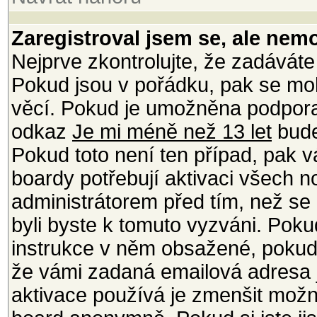
Zaregistroval jsem se, ale nemo
Nejprve zkontrolujte, že zadáváte
Pokud jsou v pořádku, pak se moh
věcí. Pokud je umožněna podpora C
odkaz
Je mi méně než 13 let
bude
Pokud toto není ten případ, pak v
boardy potřebují aktivaci všech 
administrátorem před tím, než se m
byli byste k tomuto vyzváni. Poku
instrukce v něm obsažené, pokud j
že vámi zadaná emailová adresa j
aktivace používá je zmenšit mož