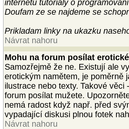
internetu tutorialy o programovani
Doufam ze se najdeme se schopny
Prikladam linky na ukazku naseho
Návrat nahoru
Mohu na forum posílat erotické 
Samozřejmě že ne. Existují ale vy
erotickým namětem, je poměrně j
ilustrace nebo texty. Takové věci 
forum posílat mužete. Upozorněte
nemá radost když např. před svým
vypadající diskusi plnou fotek na
Návrat nahoru