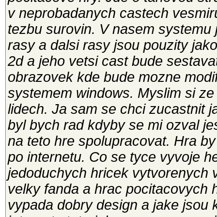
v neprobadanych castech vesmiru
tezbu surovin. V nasem systemu 
rasy a dalsi rasy jsou pouzity jak
2d a jeho vetsi cast bude sestav
obrazovek kde bude mozne modifi
systemem windows. Myslim si ze 
lidech. Ja sam se chci zucastnit 
byl bych rad kdyby se mi ozval jes
na teto hre spolupracovat. Hra by
po internetu. Co se tyce vyvoje h
jedoduchych hricek vytvorenych v
velky fanda a hrac pocitacovych h
vypada dobry design a jake jsou 