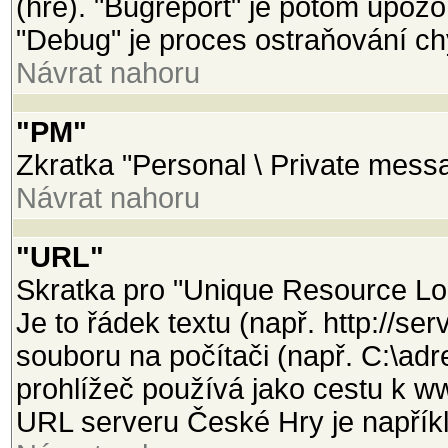
(hře). "Bugreport" je potom upozo
"Debug" je proces ostraňování ch
Návrat nahoru
"PM"
Zkratka "Personal \ Private mess
Návrat nahoru
"URL"
Skratka pro "Unique Resource Loca
Je to řádek textu (např. http://se
souboru na počítači (např. C:\adr
prohlížeč používá jako cestu k w
URL serveru České Hry je napříkl