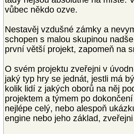
vůbec někdo ozve.
Nestavěj vzdušné zámky a nevymýš
schopen s malou skupinou nadšenc
první větší projekt, zapomeň na 
O svém projektu zveřejni v úvo
jaký typ hry se jednát, jestli má 
kolik lidí z jakých oborů na něj p
projektem a týmem po dokončení 
nejlépe celý, nebo alespoň ukáz
engine nebo jeho základ, zveřejn