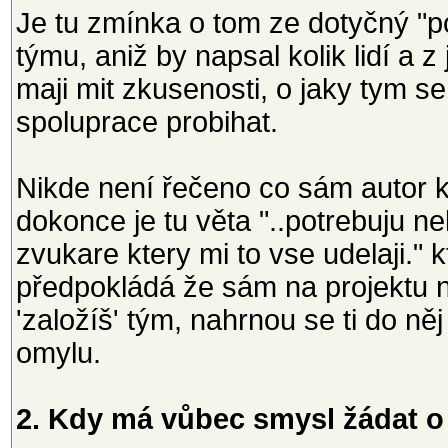
Je tu zmínka o tom ze dotyčný "po
týmu, aniž by napsal kolik lidí a 
maji mit zkusenosti, o jaky tym
spoluprace probihat.
Nikde není řečeno co sám autor k
dokonce je tu věta "..potrebuju ne
zvukare ktery mi to vse udelaji."
předpokládá že sám na projektu n
'založíš' tým, nahrnou se ti do něj
omylu.
2. Kdy má vůbec smysl žádat o