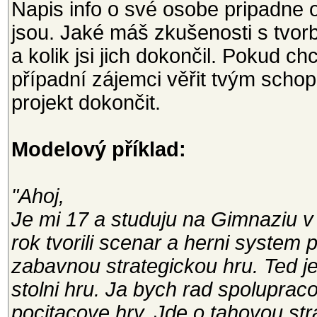
Napis info o své osobe pripadne o
jsou. Jaké máš zkušenosti s tvorbo
a kolik jsi jich dokončil. Pokud 
případní zájemci věřit tvým scho
projekt dokončit.
Modelový příklad:
"Ahoj,
Je mi 17 a studuju na Gimnaziu v
rok tvorili scenar a herni system
zabavnou strategickou hru. Ted j
stolni hru. Ja bych rad spolupraco
pocitacove hry. Jde o tahovou str