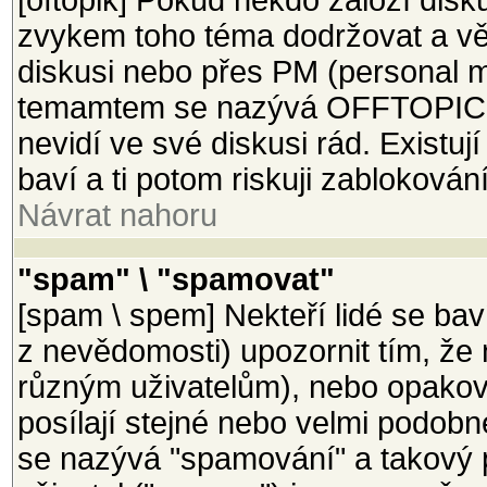
[oftopik] Pokud někdo založí disk
zvykem toho téma dodržovat a věci
diskusi nebo přes PM (personal m
temamtem se nazývá OFFTOPIC a 
nevidí ve své diskusi rád. Existují
baví a ti potom riskuji zablokován
Návrat nahoru
"spam" \ "spamovat"
[spam \ spem] Nekteří lidé se bav
z nevědomosti) upozornit tím, že 
různým uživatelům), nebo opakova
posílají stejné nebo velmi podobn
se nazývá "spamování" a takový 