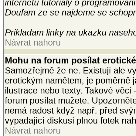
internetu tutorialy o programovani
Doufam ze se najdeme se schopny
Prikladam linky na ukazku naseho
Návrat nahoru
Mohu na forum posílat erotické 
Samozřejmě že ne. Existují ale vy
erotickým namětem, je poměrně j
ilustrace nebo texty. Takové věci 
forum posílat mužete. Upozorněte
nemá radost když např. před svým
vypadající diskusi plnou fotek na
Návrat nahoru