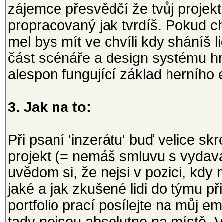
zájemce přesvědčí že tvůj projekt
propracovaný jak tvrdíš. Pokud ch
mel bys mít ve chvíli kdy sháníš l
část scénáře a design systému hr
alespon fungující základ herního 
3. Jak na to:
Při psaní 'inzerátu' buď velice sk
projekt (= nemáš smluvu s vydavat
uvědom si, že nejsi v pozici, kdy
jaké a jak zkušené lidi do týmu př
portfolio prací posílejte na můj em
tady nejsou absolutne na místě. V