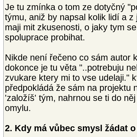
Je tu zmínka o tom ze dotyčný "po
týmu, aniž by napsal kolik lidí a 
maji mit zkusenosti, o jaky tym
spoluprace probihat.
Nikde není řečeno co sám autor k
dokonce je tu věta "..potrebuju ne
zvukare ktery mi to vse udelaji."
předpokládá že sám na projektu n
'založíš' tým, nahrnou se ti do něj
omylu.
2. Kdy má vůbec smysl žádat o