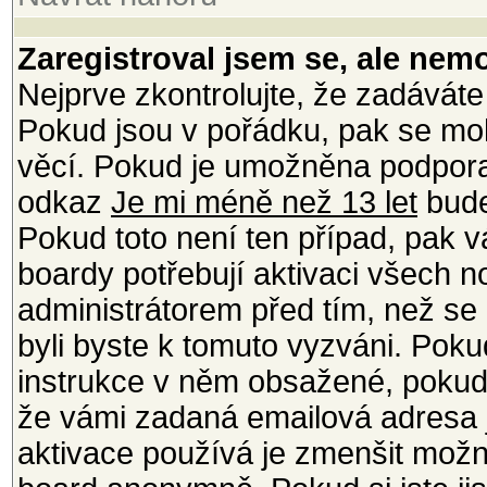
Zaregistroval jsem se, ale nemo
Nejprve zkontrolujte, že zadáváte
Pokud jsou v pořádku, pak se moh
věcí. Pokud je umožněna podpora C
odkaz
Je mi méně než 13 let
bude
Pokud toto není ten případ, pak v
boardy potřebují aktivaci všech 
administrátorem před tím, než se m
byli byste k tomuto vyzváni. Poku
instrukce v něm obsažené, pokud j
že vámi zadaná emailová adresa j
aktivace používá je zmenšit mož