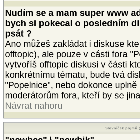
Nudím se a mam super www adr
bych si pokecal o posledním di
psát ?
Ano můžeš zakládat i diskuse kte
offtopic), ale pouze v cásti fora 
vytvoříš offtopic diskusi v části
konkrétnímu tématu, bude tvá di
"Popelnice", nebo dokonce uplně
moderátorům fora, kteří by se ji
Návrat nahoru
Slovníček pojmů (