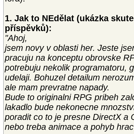
1. Jak to NEdělat (ukázka sku
příspěvků):
"Ahoj,
jsem novy v oblasti her. Jeste js
pracuju na konceptu obrovske R
potrebuju nekolik programatoru, g
udelaji. Bohuzel detailum nerozu
ale mam prevratne napady.
Bude to originalni RPG pribeh zal
lakadlo bude nekonecne mnozstvi 
poradit co to je presne DirectX a 
nebo treba animace a pohyb hrac