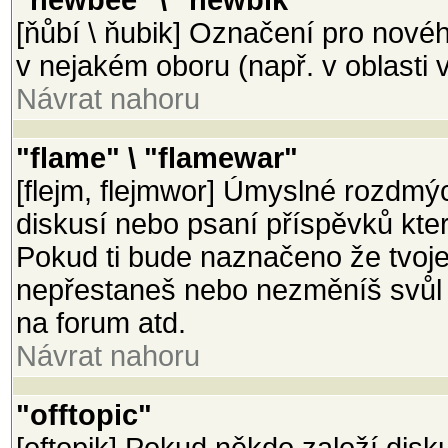
"newbee" \ "newbik"
[ňůbí \ ňubik] Označení pro nové
v nejakém oboru (např. v oblasti v
Návrat nahoru
"flame" \ "flamewar"
[flejm, flejmwor] Úmyslné rozdmý
diskusí nebo psaní příspěvků které 
Pokud ti bude naznačeno že tvoje
nepřestaneš nebo nezměníš svůl p
na forum atd.
Návrat nahoru
"offtopic"