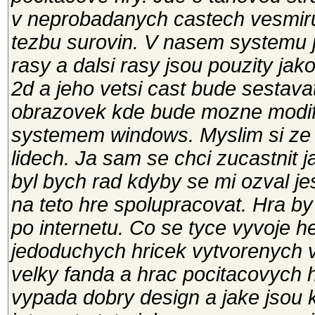
v neprobadanych castech vesmiru
tezbu surovin. V nasem systemu 
rasy a dalsi rasy jsou pouzity jak
2d a jeho vetsi cast bude sestav
obrazovek kde bude mozne modifi
systemem windows. Myslim si ze 
lidech. Ja sam se chci zucastnit 
byl bych rad kdyby se mi ozval jes
na teto hre spolupracovat. Hra by
po internetu. Co se tyce vyvoje h
jedoduchych hricek vytvorenych v
velky fanda a hrac pocitacovych h
vypada dobry design a jake jsou 