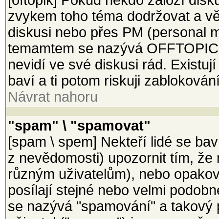
[oftopik] Pokud někdo založí disk
zvykem toho téma dodržovat a věci
diskusi nebo přes PM (personal m
temamtem se nazývá OFFTOPIC a 
nevidí ve své diskusi rád. Existují
baví a ti potom riskuji zablokován
Návrat nahoru
"spam" \ "spamovat"
[spam \ spem] Nekteří lidé se bav
z nevědomosti) upozornit tím, že 
různým uživatelům), nebo opakova
posílají stejné nebo velmi podobn
se nazývá "spamování" a takový 