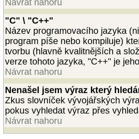
Návrat nahoru
"C" \ "C++"
Název programovacího jazyka (ni
program píše nebo kompiluje) kter
tvorbu (hlavně kvalitnějších a slož
verze tohoto jazyka, "C++" je jeh
Návrat nahoru
Nenašel jsem výraz který hled
Zkus slovníček vývojářských výraz
pokus vyhledat výraz přes vyhled
Návrat nahoru