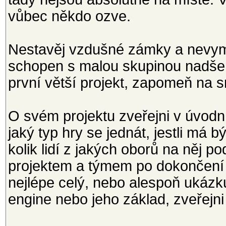
vůbec někdo ozve.
Nestavěj vzdušné zámky a nevymýš
schopen s malou skupinou nadšenc
první větší projekt, zapomeň na 
O svém projektu zveřejni v úvo
jaký typ hry se jednát, jestli má 
kolik lidí z jakých oborů na něj p
projektem a týmem po dokončení 
nejlépe celý, nebo alespoň ukáz
engine nebo jeho základ, zveřejn