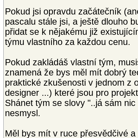
Pokud jsi opravdu začátečník (a
pascalu stále jsi, a ještě dlouho 
přidat se k nějakému již existují
týmu vlastního za každou cenu.
Pokud zakládáš vlastní tým, musiš
znamená že bys měl mít dobrý teo
praktické zkušenosti v jednom z o
designer ...) které jsou pro proje
Shánet tým se slovy "..já sám nic
nesmysl.
Měl bys mít v ruce přesvědčivé a