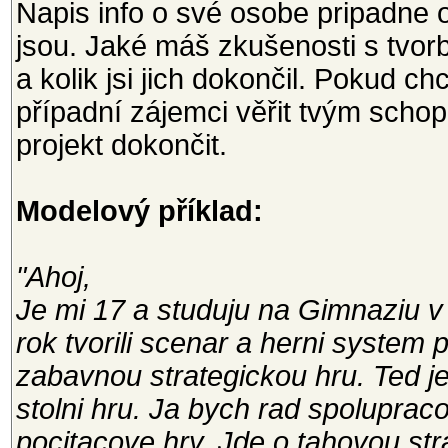
Napis info o své osobe pripadne o
jsou. Jaké máš zkušenosti s tvorbo
a kolik jsi jich dokončil. Pokud 
případní zájemci věřit tvým scho
projekt dokončit.
Modelový příklad:
"Ahoj,
Je mi 17 a studuju na Gimnaziu v
rok tvorili scenar a herni system
zabavnou strategickou hru. Ted j
stolni hru. Ja bych rad spolupraco
pocitacove hry. Jde o tahovou str