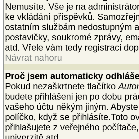
Nemusíte. Vše je na administrátoro
ke vkládání příspěvků. Samozřejm
ostatním službám nedostupným a
postavičky, soukromé zprávy, emai
atd. Vřele vám tedy registraci dop
Návrat nahoru
Proč jsem automaticky odhláš
Pokud nezaškrtnete tlačítko
Autom
budete přihlášeni jen po dobu prá
vašeho účtu někým jiným. Abyste z
políčko, když se přihlásíte.Toto
přihlašujete z veřejného počítače
univerzitě atd.