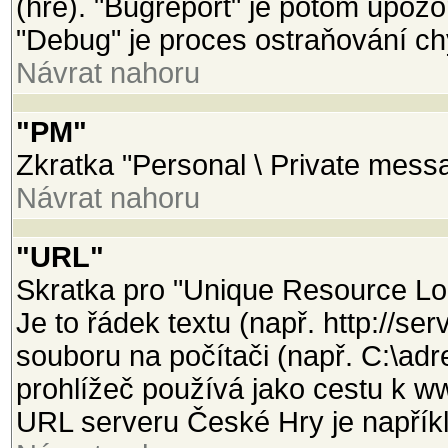
(hře). "Bugreport" je potom upozo
"Debug" je proces ostraňování ch
Návrat nahoru
"PM"
Zkratka "Personal \ Private mess
Návrat nahoru
"URL"
Skratka pro "Unique Resource Loca
Je to řádek textu (např. http://se
souboru na počítači (např. C:\adr
prohlížeč používá jako cestu k w
URL serveru České Hry je napříkl