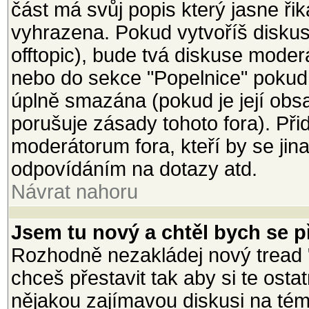
část má svůj popis který jasne ři
vyhrazena. Pokud vytvoříš diskusi
offtopic), bude tvá diskuse mode
nebo do sekce "Popelnice" pokud
úplně smazána (pokud je její ob
porušuje zásady tohoto fora). Při
moderátorum fora, kteří by se jin
odpovídáním na dotazy atd.
Návrat nahoru
Jsem tu nový a chtěl bych se př
Rozhodně nezakládej nový tread 
chceš přestavit tak aby si te osta
nějakou zajímavou diskusi na téma