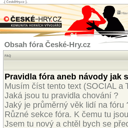
.[ ČeskéHry.cz ].
Hlav
Obsah fóra České-Hry.cz
FAQ
Pravidla fóra aneb návody jak 
Musím číst tento text (SOCIAL 
Jaká jsou tu pravidla chování ?
Jaký je průměrný věk lidí na fóru 
Různé sekce fóra. K čemu tu jso
Jsem tu nový a chtěl bych se před