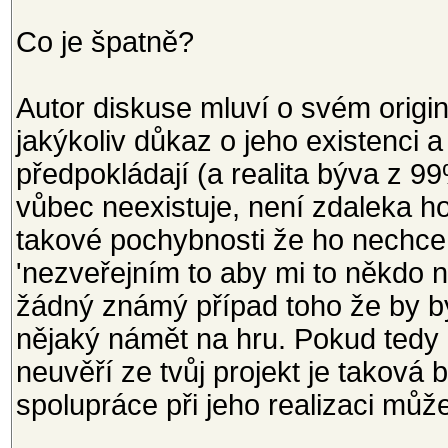
Co je špatně?
Autor diskuse mluví o svém origi
jakýkoliv důkaz o jeho existenci a
předpokládají (a realita býva z 
vůbec neexistuje, není zdaleka h
takové pochybnosti že ho nechce 
'nezveřejním to aby mi to někdo n
žádný známý případ toho že by b
nějaký námět na hru. Pokud tedy n
neuvěří ze tvůj projekt je taková
spolupráce při jeho realizaci mů