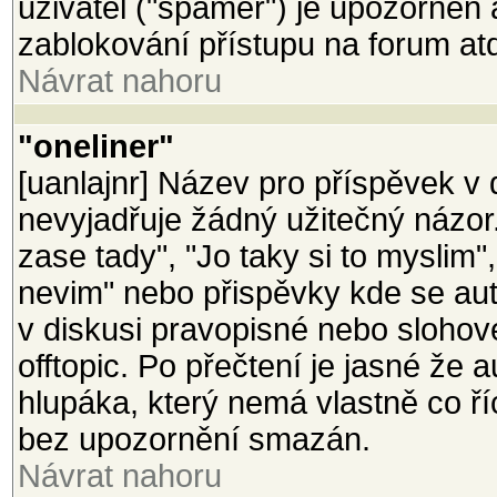
uživatel ("spamer") je upozorněn
zablokování přístupu na forum at
Návrat nahoru
"oneliner"
[uanlajnr] Název pro příspěvek v d
nevyjadřuje žádný užitečný názor
zase tady", "Jo taky si to myslim"
nevim" nebo přispěvky kde se aut
v diskusi pravopisné nebo slohov
offtopic. Po přečtení je jasné že 
hlupáka, který nemá vlastně co ř
bez upozornění smazán.
Návrat nahoru