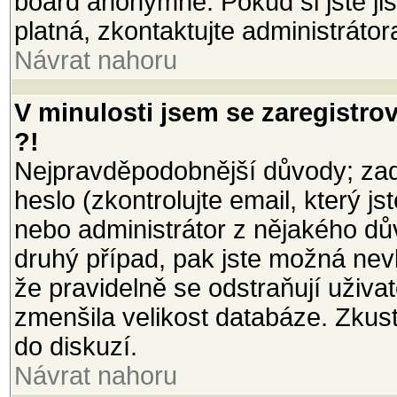
board anonymně. Pokud si jste jist
platná, zkontaktujte administrátor
Návrat nahoru
V minulosti jsem se zaregistro
?!
Nejpravděpodobnější důvody; zada
heslo (zkontrolujte email, který jst
nebo administrátor z nějakého dů
druhý případ, pak jste možná nevl
že pravidelně se odstraňují uživate
zmenšila velikost databáze. Zkust
do diskuzí.
Návrat nahoru