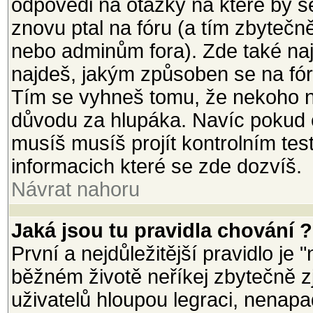
odpovědi na otázky na které by s
znovu ptal na fóru (a tím zbytečn
nebo adminům fora). Zde také na
najdeš, jakým způsoben se na fór
Tím se vyhneš tomu, že nekoho n
důvodu za hlupáka. Navíc pokud ch
musíš musíš projít kontrolním tes
informacich které se zde dozvíš.
Návrat nahoru
Jaká jsou tu pravidla chování ?
První a nejdůležitější pravidlo je 
běžném životě neříkej zbytečně zj
uživatelů hloupou legraci, nenapad