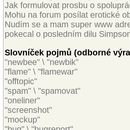
Jak formulovat prosbu o spoluprác
Mohu na forum posílat erotické ob
Nudím se a mam super www adres
pokecal o posledním dilu Simpson
Slovníček pojmů (odborné výraz
"newbee" \ "newbik"
"flame" \ "flamewar"
"offtopic"
"spam" \ "spamovat"
"oneliner"
"screenshot"
"mockup"
"bug" \ "bugreport"