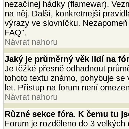
nezačínej hádky (flamewar). Vezmi
na něj. Další, konkretnejší pravi
výrazy ve slovníčku. Nezapomeň 
FAQ".
Návrat nahoru
Jaký je průměrný věk lidí na fó
Je těžké přesně odhadnout průměr
tohoto textu známo, pohybuje se 
let. Přístup na forum není omeze
Návrat nahoru
Různé sekce fóra. K čemu tu j
Forum je rozděleno do 3 velkých č