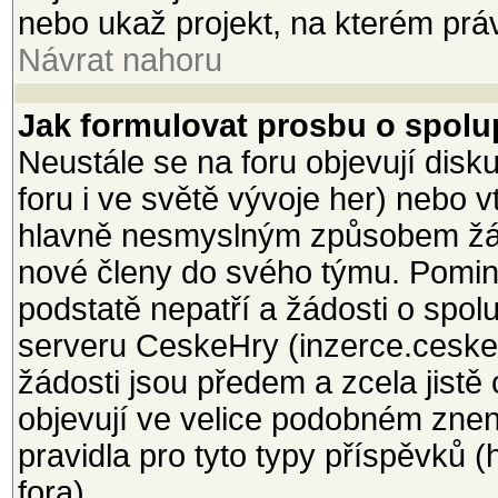
nebo ukaž projekt, na kterém právě
Návrat nahoru
Jak formulovat prosbu o spolup
Neustále se na foru objevují dis
foru i ve světě vývoje her) nebo 
hlavně nesmyslným způsobem žá
nové členy do svého týmu. Pomine
podstatě nepatří a žádosti o spol
serveru CeskeHry (inzerce.ceskeh
žádosti jsou předem a zcela jistě
objevují ve velice podobném znení
pravidla pro tyto typy příspěvků 
fora).