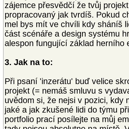
zájemce přesvědčí že tvůj projekt
propracovaný jak tvrdíš. Pokud ch
mel bys mít ve chvíli kdy sháníš l
část scénáře a design systému hr
alespon fungující základ herního 
3. Jak na to:
Při psaní 'inzerátu' buď velice sk
projekt (= nemáš smluvu s vydavat
uvědom si, že nejsi v pozici, kdy
jaké a jak zkušené lidi do týmu př
portfolio prací posílejte na můj em
tady nejsou absolutne na místě. V