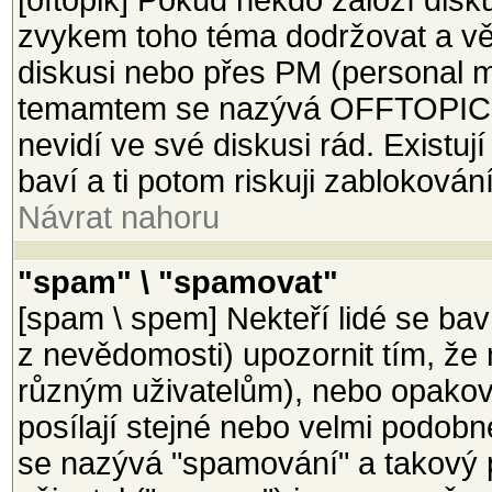
[oftopik] Pokud někdo založí disk
zvykem toho téma dodržovat a věci
diskusi nebo přes PM (personal m
temamtem se nazývá OFFTOPIC a 
nevidí ve své diskusi rád. Existují
baví a ti potom riskuji zablokován
Návrat nahoru
"spam" \ "spamovat"
[spam \ spem] Nekteří lidé se bav
z nevědomosti) upozornit tím, že 
různým uživatelům), nebo opakova
posílají stejné nebo velmi podobn
se nazývá "spamování" a takový 