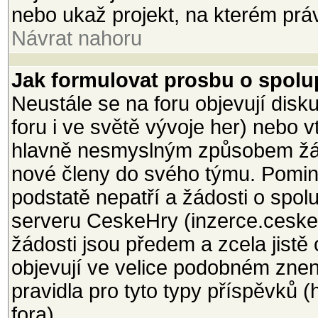
nebo ukaž projekt, na kterém právě
Návrat nahoru
Jak formulovat prosbu o spolup
Neustále se na foru objevují dis
foru i ve světě vývoje her) nebo 
hlavně nesmyslným způsobem žá
nové členy do svého týmu. Pomine
podstatě nepatří a žádosti o spol
serveru CeskeHry (inzerce.ceskeh
žádosti jsou předem a zcela jistě
objevují ve velice podobném znení
pravidla pro tyto typy příspěvků 
fora).