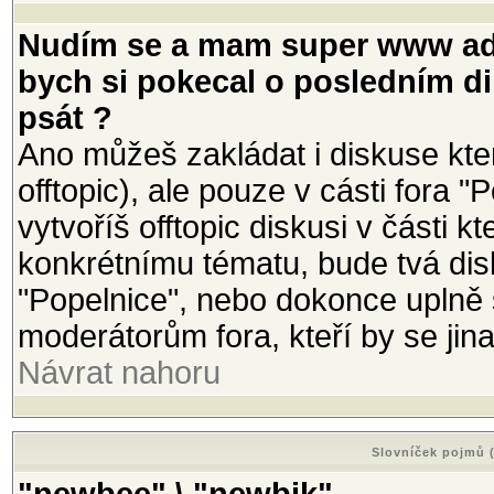
Nudím se a mam super www adr
bych si pokecal o posledním di
psát ?
Ano můžeš zakládat i diskuse kte
offtopic), ale pouze v cásti fora 
vytvoříš offtopic diskusi v části
konkrétnímu tématu, bude tvá di
"Popelnice", nebo dokonce uplně
moderátorům fora, kteří by se ji
Návrat nahoru
Slovníček pojmů (