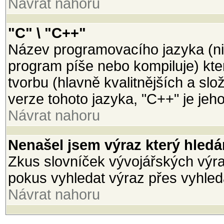
Návrat nahoru
"C" \ "C++"
Název programovacího jazyka (ni
program píše nebo kompiluje) kter
tvorbu (hlavně kvalitnějších a slož
verze tohoto jazyka, "C++" je jeh
Návrat nahoru
Nenašel jsem výraz který hled
Zkus slovníček vývojářských výraz
pokus vyhledat výraz přes vyhled
Návrat nahoru