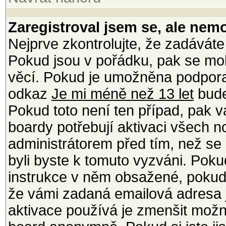
Zaregistroval jsem se, ale nemo
Nejprve zkontrolujte, že zadáváte
Pokud jsou v pořádku, pak se moh
věcí. Pokud je umožněna podpora C
odkaz
Je mi méně než 13 let
bude
Pokud toto není ten případ, pak v
boardy potřebují aktivaci všech 
administrátorem před tím, než se m
byli byste k tomuto vyzváni. Poku
instrukce v něm obsažené, pokud j
že vámi zadaná emailová adresa j
aktivace používá je zmenšit mož