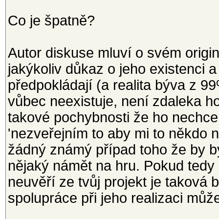
Co je špatně?
Autor diskuse mluví o svém origi
jakýkoliv důkaz o jeho existenci a
předpokládají (a realita býva z 
vůbec neexistuje, není zdaleka h
takové pochybnosti že ho nechce 
'nezveřejním to aby mi to někdo n
žádný známý případ toho že by b
nějaký námět na hru. Pokud tedy n
neuvěří ze tvůj projekt je taková
spolupráce při jeho realizaci mů