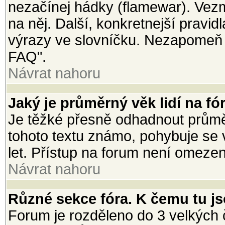
nezačínej hádky (flamewar). Vezmi
na něj. Další, konkretnejší pravi
výrazy ve slovníčku. Nezapomeň 
FAQ".
Návrat nahoru
Jaký je průměrný věk lidí na fó
Je těžké přesně odhadnout průměr
tohoto textu známo, pohybuje se 
let. Přístup na forum není omeze
Návrat nahoru
Různé sekce fóra. K čemu tu j
Forum je rozděleno do 3 velkých č