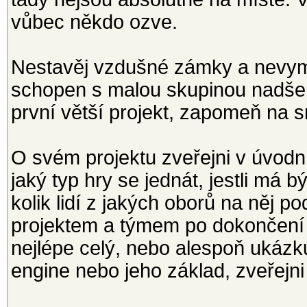
vůbec někdo ozve.
Nestavěj vzdušné zámky a nevymýš
schopen s malou skupinou nadšenc
první větší projekt, zapomeň na 
O svém projektu zveřejni v úvo
jaký typ hry se jednát, jestli má 
kolik lidí z jakých oborů na něj p
projektem a týmem po dokončení 
nejlépe celý, nebo alespoň ukáz
engine nebo jeho základ, zveřejn