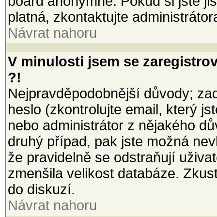
board anonymně. Pokud si jste jist
platná, zkontaktujte administrátor
Návrat nahoru
V minulosti jsem se zaregistro
?!
Nejpravděpodobnější důvody; zada
heslo (zkontrolujte email, který jst
nebo administrátor z nějakého dů
druhý případ, pak jste možná nevl
že pravidelně se odstraňují uživate
zmenšila velikost databáze. Zkust
do diskuzí.
Návrat nahoru