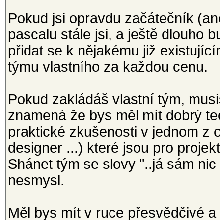
Pokud jsi opravdu začátečník (a
pascalu stále jsi, a ještě dlouho 
přidat se k nějakému již existují
týmu vlastního za každou cenu.
Pokud zakládáš vlastní tým, musiš
znamená že bys měl mít dobrý teo
praktické zkušenosti v jednom z o
designer ...) které jsou pro proje
Shánet tým se slovy "..já sám nic
nesmysl.
Měl bys mít v ruce přesvědčivé a