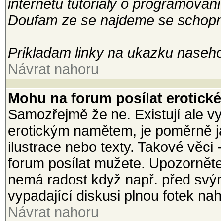
internetu tutorialy o programovani
Doufam ze se najdeme se schopny
Prikladam linky na ukazku naseho
Návrat nahoru
Mohu na forum posílat erotické 
Samozřejmě že ne. Existují ale vy
erotickým namětem, je poměrně j
ilustrace nebo texty. Takové věci 
forum posílat mužete. Upozorněte
nemá radost když např. před svým
vypadající diskusi plnou fotek na
Návrat nahoru