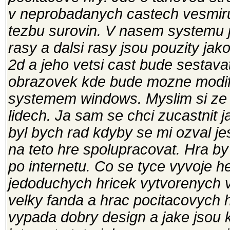
v neprobadanych castech vesmiru
tezbu surovin. V nasem systemu 
rasy a dalsi rasy jsou pouzity jak
2d a jeho vetsi cast bude sestav
obrazovek kde bude mozne modifi
systemem windows. Myslim si ze 
lidech. Ja sam se chci zucastnit 
byl bych rad kdyby se mi ozval jes
na teto hre spolupracovat. Hra by
po internetu. Co se tyce vyvoje h
jedoduchych hricek vytvorenych v
velky fanda a hrac pocitacovych h
vypada dobry design a jake jsou 