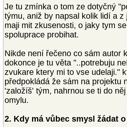
Je tu zmínka o tom ze dotyčný "po
týmu, aniž by napsal kolik lidí a 
maji mit zkusenosti, o jaky tym
spoluprace probihat.
Nikde není řečeno co sám autor k
dokonce je tu věta "..potrebuju ne
zvukare ktery mi to vse udelaji."
předpokládá že sám na projektu n
'založíš' tým, nahrnou se ti do něj
omylu.
2. Kdy má vůbec smysl žádat o