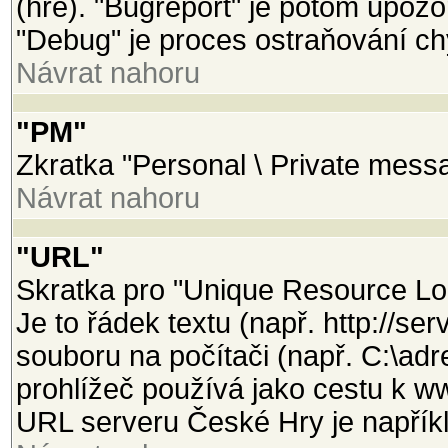
(hře). "Bugreport" je potom upozo
"Debug" je proces ostraňování ch
Návrat nahoru
"PM"
Zkratka "Personal \ Private mess
Návrat nahoru
"URL"
Skratka pro "Unique Resource Loca
Je to řádek textu (např. http://se
souboru na počítači (např. C:\adr
prohlížeč používá jako cestu k w
URL serveru České Hry je napříkl