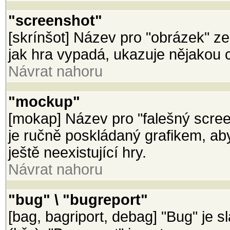
"screenshot"
[skrínšot] Název pro "obrázek" z
jak hra vypadá, ukazuje nějakou 
Návrat nahoru
"mockup"
[mokap] Název pro "falešný scree
je ručně poskládaný grafikem, a
ještě neexistující hry.
Návrat nahoru
"bug" \ "bugreport"
[bag, bagriport, debag] "Bug" je