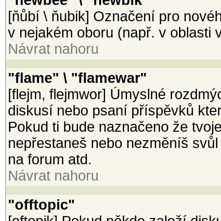
"newbee" \ "newbik"
[ňůbí \ ňubik] Označení pro nové
v nejakém oboru (např. v oblasti v
Návrat nahoru
"flame" \ "flamewar"
[flejm, flejmwor] Úmyslné rozdmý
diskusí nebo psaní příspěvků které 
Pokud ti bude naznačeno že tvoje
nepřestaneš nebo nezměníš svůl p
na forum atd.
Návrat nahoru
"offtopic"