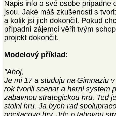
Napis info o své osobe pripadne o
jsou. Jaké máš zkušenosti s tvorbo
a kolik jsi jich dokončil. Pokud 
případní zájemci věřit tvým scho
projekt dokončit.
Modelový příklad:
"Ahoj,
Je mi 17 a studuju na Gimnaziu v
rok tvorili scenar a herni system
zabavnou strategickou hru. Ted j
stolni hru. Ja bych rad spolupraco
pocitacove hry. Jde o tahovou str