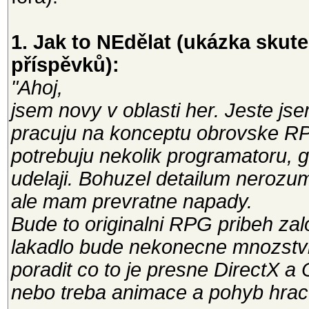
1. Jak to NEdělat (ukázka sku
příspěvků):
"Ahoj,
jsem novy v oblasti her. Jeste js
pracuju na konceptu obrovske R
potrebuju nekolik programatoru, g
udelaji. Bohuzel detailum nerozu
ale mam prevratne napady.
Bude to originalni RPG pribeh zal
lakadlo bude nekonecne mnozstvi 
poradit co to je presne DirectX a 
nebo treba animace a pohyb hrac