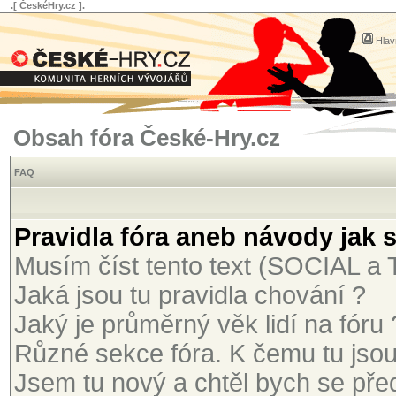
.[ ČeskéHry.cz ].
Hlav
Obsah fóra České-Hry.cz
FAQ
Pravidla fóra aneb návody jak 
Musím číst tento text (SOCIAL 
Jaká jsou tu pravidla chování ?
Jaký je průměrný věk lidí na fóru 
Různé sekce fóra. K čemu tu jso
Jsem tu nový a chtěl bych se před