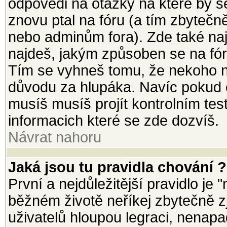
odpovědi na otázky na které by s
znovu ptal na fóru (a tím zbytečn
nebo adminům fora). Zde také na
najdeš, jakým způsoben se na fór
Tím se vyhneš tomu, že nekoho n
důvodu za hlupáka. Navíc pokud ch
musíš musíš projít kontrolním tes
informacich které se zde dozvíš.
Návrat nahoru
Jaká jsou tu pravidla chování ?
První a nejdůležitější pravidlo je 
běžném životě neříkej zbytečně zj
uživatelů hloupou legraci, nenapad