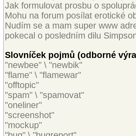
Jak formulovat prosbu o spoluprác
Mohu na forum posílat erotické ob
Nudím se a mam super www adres
pokecal o posledním dilu Simpson
Slovníček pojmů (odborné výraz
"newbee" \ "newbik"
"flame" \ "flamewar"
"offtopic"
"spam" \ "spamovat"
"oneliner"
"screenshot"
"mockup"
"bug" \ "bugreport"