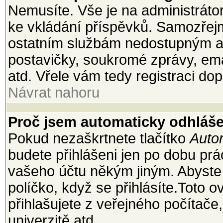
Nemusíte. Vše je na administrátoro
ke vkládání příspěvků. Samozřejm
ostatním službám nedostupným a
postavičky, soukromé zprávy, emai
atd. Vřele vám tedy registraci dop
Návrat nahoru
Proč jsem automaticky odhláš
Pokud nezaškrtnete tlačítko
Autom
budete přihlášeni jen po dobu prá
vašeho účtu někým jiným. Abyste z
políčko, když se přihlásíte.Toto
přihlašujete z veřejného počítače
univerzitě atd.