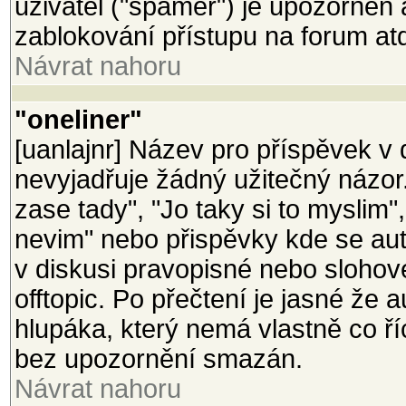
uživatel ("spamer") je upozorněn
zablokování přístupu na forum at
Návrat nahoru
"oneliner"
[uanlajnr] Název pro příspěvek v d
nevyjadřuje žádný užitečný názor
zase tady", "Jo taky si to myslim"
nevim" nebo přispěvky kde se aut
v diskusi pravopisné nebo slohov
offtopic. Po přečtení je jasné že 
hlupáka, který nemá vlastně co ř
bez upozornění smazán.
Návrat nahoru