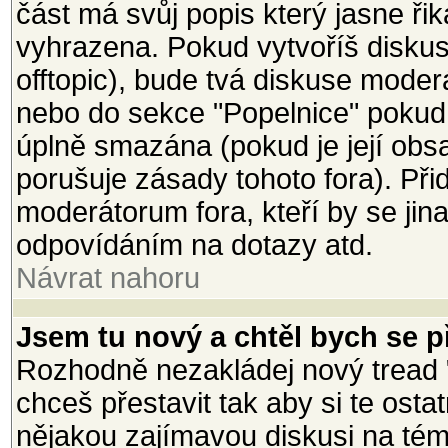
část má svůj popis který jasne ři
vyhrazena. Pokud vytvoříš diskusi
offtopic), bude tvá diskuse mode
nebo do sekce "Popelnice" pokud
úplně smazána (pokud je její ob
porušuje zásady tohoto fora). Při
moderátorum fora, kteří by se jin
odpovídáním na dotazy atd.
Návrat nahoru
Jsem tu nový a chtěl bych se př
Rozhodně nezakládej nový tread 
chceš přestavit tak aby si te osta
nějakou zajímavou diskusi na téma