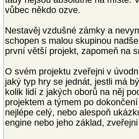
vůbec někdo ozve.
Nestavěj vzdušné zámky a nevymýš
schopen s malou skupinou nadšenc
první větší projekt, zapomeň na 
O svém projektu zveřejni v úvo
jaký typ hry se jednát, jestli má 
kolik lidí z jakých oborů na něj p
projektem a týmem po dokončení 
nejlépe celý, nebo alespoň ukáz
engine nebo jeho základ, zveřejn