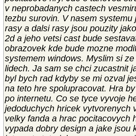
v neprobadanych castech vesmiru
tezbu surovin. V nasem systemu 
rasy a dalsi rasy jsou pouzity jak
2d a jeho vetsi cast bude sestav
obrazovek kde bude mozne modifi
systemem windows. Myslim si ze 
lidech. Ja sam se chci zucastnit 
byl bych rad kdyby se mi ozval jes
na teto hre spolupracovat. Hra by
po internetu. Co se tyce vyvoje h
jedoduchych hricek vytvorenych v
velky fanda a hrac pocitacovych h
vypada dobry design a jake jsou 