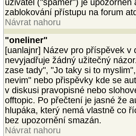
uživatel ("spamer") je upozorněn
zablokování přístupu na forum at
Návrat nahoru
"oneliner"
[uanlajnr] Název pro příspěvek v d
nevyjadřuje žádný užitečný názor
zase tady", "Jo taky si to myslim"
nevim" nebo přispěvky kde se aut
v diskusi pravopisné nebo slohov
offtopic. Po přečtení je jasné že 
hlupáka, který nemá vlastně co ř
bez upozornění smazán.
Návrat nahoru