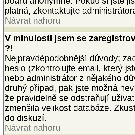
board anonymně. Pokud si jste jist
platná, zkontaktujte administrátor
Návrat nahoru
V minulosti jsem se zaregistro
?!
Nejpravděpodobnější důvody; zada
heslo (zkontrolujte email, který jst
nebo administrátor z nějakého dů
druhý případ, pak jste možná nevl
že pravidelně se odstraňují uživate
zmenšila velikost databáze. Zkust
do diskuzí.
Návrat nahoru