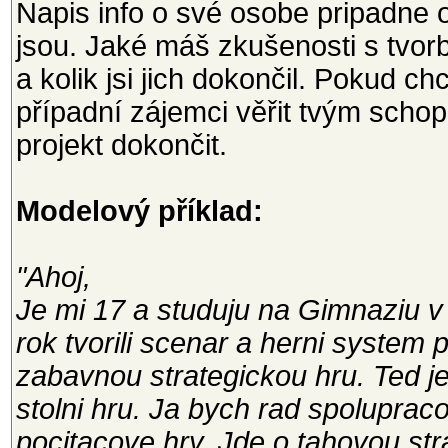
Napis info o své osobe pripadne o
jsou. Jaké máš zkušenosti s tvorbo
a kolik jsi jich dokončil. Pokud 
případní zájemci věřit tvým scho
projekt dokončit.
Modelový příklad:
"Ahoj,
Je mi 17 a studuju na Gimnaziu v
rok tvorili scenar a herni system
zabavnou strategickou hru. Ted j
stolni hru. Ja bych rad spolupraco
pocitacove hry. Jde o tahovou str