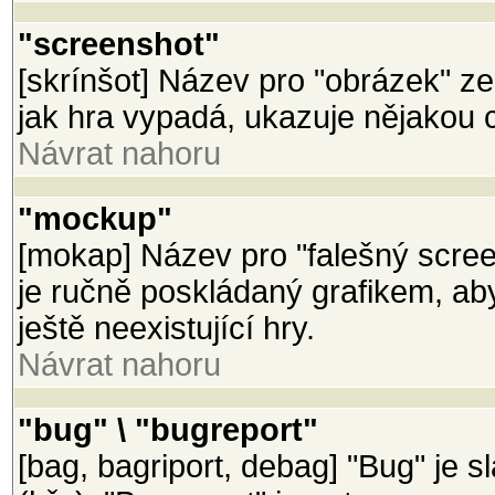
"screenshot"
[skrínšot] Název pro "obrázek" z
jak hra vypadá, ukazuje nějakou 
Návrat nahoru
"mockup"
[mokap] Název pro "falešný scree
je ručně poskládaný grafikem, a
ještě neexistující hry.
Návrat nahoru
"bug" \ "bugreport"
[bag, bagriport, debag] "Bug" je