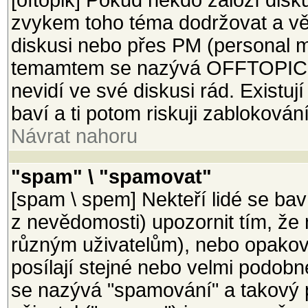
[oftopik] Pokud někdo založí disk
zvykem toho téma dodržovat a věci
diskusi nebo přes PM (personal m
temamtem se nazývá OFFTOPIC a 
nevidí ve své diskusi rád. Existují
baví a ti potom riskuji zablokován
Návrat nahoru
"spam" \ "spamovat"
[spam \ spem] Nekteří lidé se bav
z nevědomosti) upozornit tím, že 
různým uživatelům), nebo opakova
posílají stejné nebo velmi podobn
se nazývá "spamování" a takový 