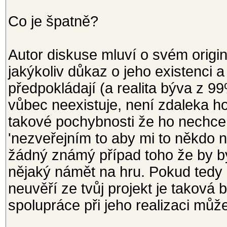
Co je špatně?
Autor diskuse mluví o svém origi
jakýkoliv důkaz o jeho existenci a
předpokládají (a realita býva z 
vůbec neexistuje, není zdaleka h
takové pochybnosti že ho nechce 
'nezveřejním to aby mi to někdo n
žádný známý případ toho že by b
nějaký námět na hru. Pokud tedy n
neuvěří ze tvůj projekt je taková
spolupráce při jeho realizaci mů