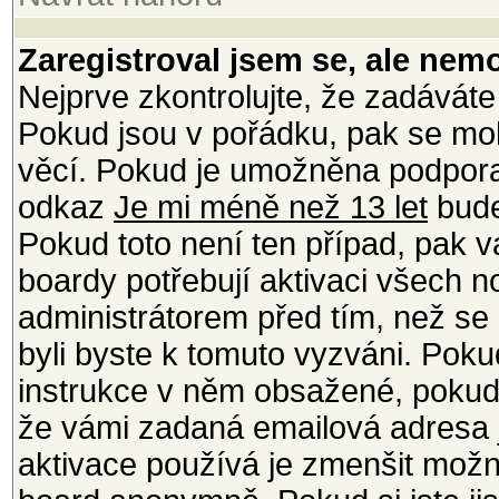
Zaregistroval jsem se, ale nemo
Nejprve zkontrolujte, že zadáváte
Pokud jsou v pořádku, pak se moh
věcí. Pokud je umožněna podpora C
odkaz
Je mi méně než 13 let
bude
Pokud toto není ten případ, pak v
boardy potřebují aktivaci všech 
administrátorem před tím, než se m
byli byste k tomuto vyzváni. Poku
instrukce v něm obsažené, pokud j
že vámi zadaná emailová adresa j
aktivace používá je zmenšit mož