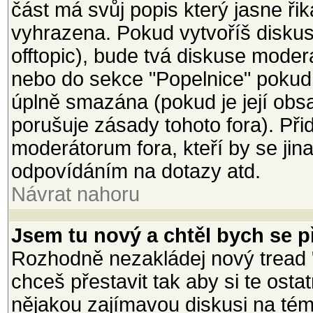
část má svůj popis který jasne ři
vyhrazena. Pokud vytvoříš diskusi
offtopic), bude tvá diskuse mode
nebo do sekce "Popelnice" pokud
úplně smazána (pokud je její ob
porušuje zásady tohoto fora). Při
moderátorum fora, kteří by se jin
odpovídáním na dotazy atd.
Návrat nahoru
Jsem tu nový a chtěl bych se př
Rozhodně nezakládej nový tread 
chceš přestavit tak aby si te osta
nějakou zajímavou diskusi na téma