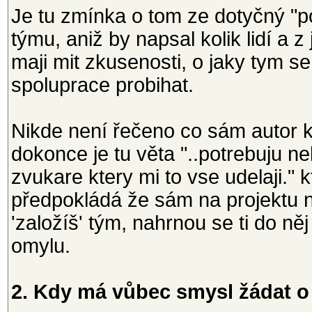
Je tu zmínka o tom ze dotyčný "po
týmu, aniž by napsal kolik lidí a 
maji mit zkusenosti, o jaky tym
spoluprace probihat.
Nikde není řečeno co sám autor k
dokonce je tu věta "..potrebuju ne
zvukare ktery mi to vse udelaji."
předpokládá že sám na projektu n
'založíš' tým, nahrnou se ti do něj
omylu.
2. Kdy má vůbec smysl žádat o