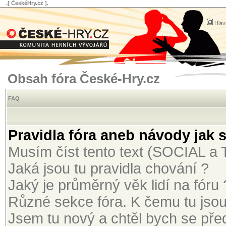
.[ ČeskéHry.cz ].
Hlav
Obsah fóra České-Hry.cz
FAQ
Pravidla fóra aneb návody jak 
Musím číst tento text (SOCIAL 
Jaká jsou tu pravidla chování ?
Jaký je průměrný věk lidí na fóru 
Různé sekce fóra. K čemu tu jso
Jsem tu nový a chtěl bych se před