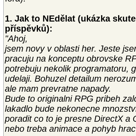
1. Jak to NEdělat (ukázka sku
příspěvků):
"Ahoj,
jsem novy v oblasti her. Jeste js
pracuju na konceptu obrovske R
potrebuju nekolik programatoru, g
udelaji. Bohuzel detailum nerozu
ale mam prevratne napady.
Bude to originalni RPG pribeh zal
lakadlo bude nekonecne mnozstvi 
poradit co to je presne DirectX a 
nebo treba animace a pohyb hrac