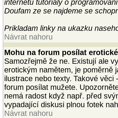
internetu tutorialy o programovani
Doufam ze se najdeme se schopny
Prikladam linky na ukazku naseho
Návrat nahoru
Mohu na forum posílat erotické 
Samozřejmě že ne. Existují ale vy
erotickým namětem, je poměrně j
ilustrace nebo texty. Takové věci 
forum posílat mužete. Upozorněte
nemá radost když např. před svým
vypadající diskusi plnou fotek na
Návrat nahoru