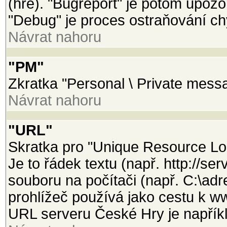
(hře). "Bugreport" je potom upozo
"Debug" je proces ostraňování ch
Návrat nahoru
"PM"
Zkratka "Personal \ Private mess
Návrat nahoru
"URL"
Skratka pro "Unique Resource Loca
Je to řádek textu (např. http://se
souboru na počítači (např. C:\adr
prohlížeč používá jako cestu k w
URL serveru České Hry je napříkl