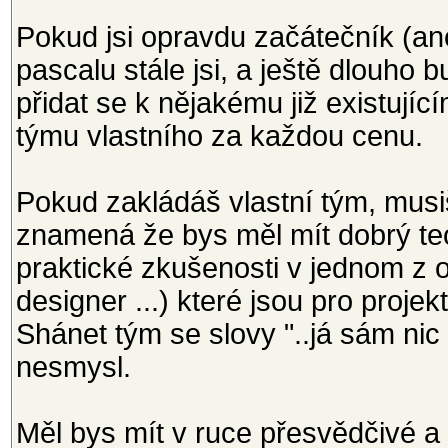
Pokud jsi opravdu začátečník (a
pascalu stále jsi, a ještě dlouho 
přidat se k nějakému již existují
týmu vlastního za každou cenu.
Pokud zakládáš vlastní tým, musiš
znamená že bys měl mít dobrý teo
praktické zkušenosti v jednom z o
designer ...) které jsou pro proje
Shánet tým se slovy "..já sám nic
nesmysl.
Měl bys mít v ruce přesvědčivé a