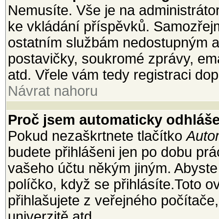
Nemusíte. Vše je na administrátoro
ke vkládání příspěvků. Samozřejm
ostatním službám nedostupným a
postavičky, soukromé zprávy, emai
atd. Vřele vám tedy registraci dop
Návrat nahoru
Proč jsem automaticky odhláš
Pokud nezaškrtnete tlačítko
Autom
budete přihlášeni jen po dobu prá
vašeho účtu někým jiným. Abyste z
políčko, když se přihlásíte.Toto
přihlašujete z veřejného počítače
univerzitě atd.