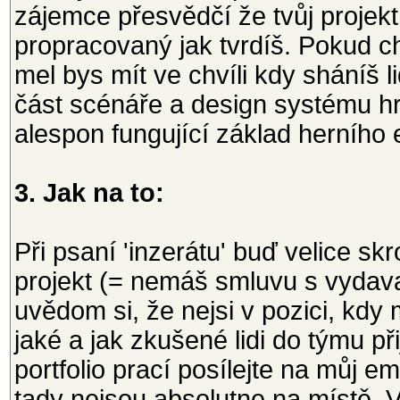
zájemce přesvědčí že tvůj projekt
propracovaný jak tvrdíš. Pokud ch
mel bys mít ve chvíli kdy sháníš l
část scénáře a design systému hr
alespon fungující základ herního 
3. Jak na to:
Při psaní 'inzerátu' buď velice sk
projekt (= nemáš smluvu s vydavat
uvědom si, že nejsi v pozici, kdy
jaké a jak zkušené lidi do týmu př
portfolio prací posílejte na můj em
tady nejsou absolutne na místě. V