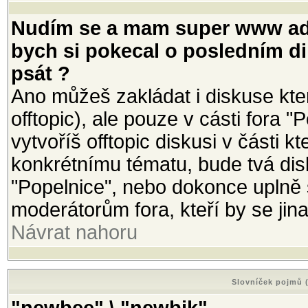
Nudím se a mam super www adr
bych si pokecal o posledním di
psát ?
Ano můžeš zakládat i diskuse kte
offtopic), ale pouze v cásti fora 
vytvoříš offtopic diskusi v části
konkrétnímu tématu, bude tvá di
"Popelnice", nebo dokonce uplně
moderátorům fora, kteří by se ji
Návrat nahoru
Slovníček pojmů (