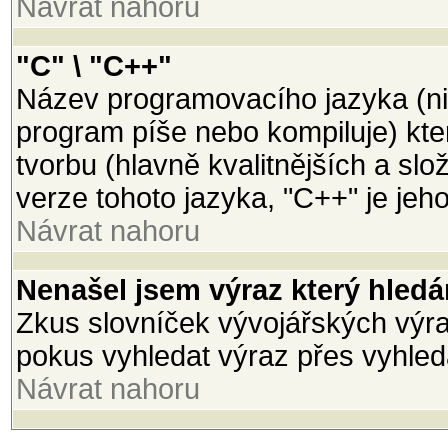
Návrat nahoru
"C" \ "C++"
Název programovacího jazyka (ni
program píše nebo kompiluje) kter
tvorbu (hlavně kvalitnějších a slož
verze tohoto jazyka, "C++" je jeh
Návrat nahoru
Nenašel jsem výraz který hled
Zkus slovníček vývojářských výraz
pokus vyhledat výraz přes vyhled
Návrat nahoru