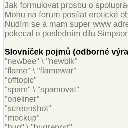
Jak formulovat prosbu o spoluprác
Mohu na forum posílat erotické ob
Nudím se a mam super www adres
pokecal o posledním dilu Simpson
Slovníček pojmů (odborné výraz
"newbee" \ "newbik"
"flame" \ "flamewar"
"offtopic"
"spam" \ "spamovat"
"oneliner"
"screenshot"
"mockup"
"bug" \ "bugreport"