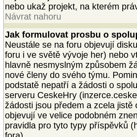
nebo ukaž projekt, na kterém právě
Návrat nahoru
Jak formulovat prosbu o spolup
Neustále se na foru objevují dis
foru i ve světě vývoje her) nebo 
hlavně nesmyslným způsobem žá
nové členy do svého týmu. Pomine
podstatě nepatří a žádosti o spol
serveru CeskeHry (inzerce.ceskeh
žádosti jsou předem a zcela jistě
objevují ve velice podobném znení
pravidla pro tyto typy příspěvků 
fora).