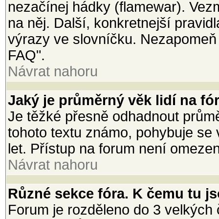
nezačínej hádky (flamewar). Vezmi
na něj. Další, konkretnejší pravi
výrazy ve slovníčku. Nezapomeň 
FAQ".
Návrat nahoru
Jaký je průměrný věk lidí na fó
Je těžké přesně odhadnout průměr
tohoto textu známo, pohybuje se 
let. Přístup na forum není omeze
Návrat nahoru
Různé sekce fóra. K čemu tu j
Forum je rozděleno do 3 velkých č