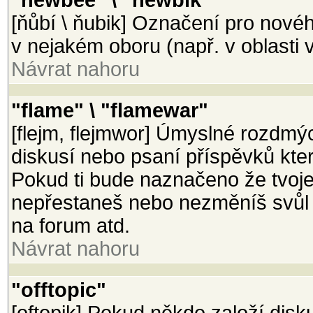
"newbee" \ "newbik"
[ňůbí \ ňubik] Označení pro nové
v nejakém oboru (např. v oblasti v
Návrat nahoru
"flame" \ "flamewar"
[flejm, flejmwor] Úmyslné rozdmý
diskusí nebo psaní příspěvků které 
Pokud ti bude naznačeno že tvoje
nepřestaneš nebo nezměníš svůl p
na forum atd.
Návrat nahoru
"offtopic"