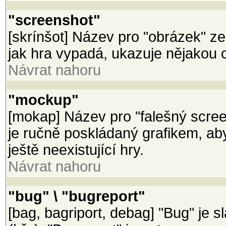
"screenshot"
[skrínšot] Název pro "obrázek" z
jak hra vypadá, ukazuje nějakou 
Návrat nahoru
"mockup"
[mokap] Název pro "falešný scree
je ručně poskládaný grafikem, a
ještě neexistující hry.
Návrat nahoru
"bug" \ "bugreport"
[bag, bagriport, debag] "Bug" je