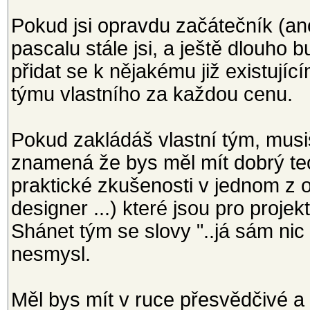
Pokud jsi opravdu začátečník (a
pascalu stále jsi, a ještě dlouho 
přidat se k nějakému již existují
týmu vlastního za každou cenu.
Pokud zakládáš vlastní tým, musiš
znamená že bys měl mít dobrý teo
praktické zkušenosti v jednom z o
designer ...) které jsou pro proje
Shánet tým se slovy "..já sám nic
nesmysl.
Měl bys mít v ruce přesvědčivé a