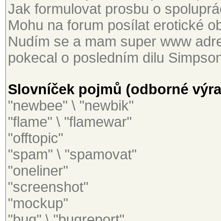
Jak formulovat prosbu o spoluprác
Mohu na forum posílat erotické ob
Nudím se a mam super www adres
pokecal o posledním dilu Simpson
Slovníček pojmů (odborné výraz
"newbee" \ "newbik"
"flame" \ "flamewar"
"offtopic"
"spam" \ "spamovat"
"oneliner"
"screenshot"
"mockup"
"bug" \ "bugreport"