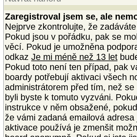
Zaregistroval jsem se, ale nemo
Nejprve zkontrolujte, že zadáváte
Pokud jsou v pořádku, pak se moh
věcí. Pokud je umožněna podpora C
odkaz
Je mi méně než 13 let
bude
Pokud toto není ten případ, pak v
boardy potřebují aktivaci všech 
administrátorem před tím, než se m
byli byste k tomuto vyzváni. Poku
instrukce v něm obsažené, pokud j
že vámi zadaná emailová adresa j
aktivace používá je zmenšit mož