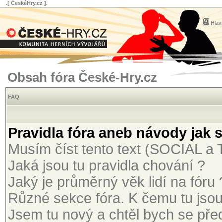
.[ ČeskéHry.cz ].
Hlav
Obsah fóra České-Hry.cz
FAQ
Pravidla fóra aneb návody jak 
Musím číst tento text (SOCIAL 
Jaká jsou tu pravidla chování ?
Jaký je průměrný věk lidí na fóru 
Různé sekce fóra. K čemu tu jso
Jsem tu nový a chtěl bych se před