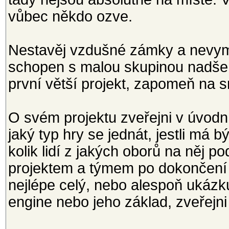
vůbec někdo ozve.
Nestavěj vzdušné zámky a nevymýš
schopen s malou skupinou nadšenc
první větší projekt, zapomeň na 
O svém projektu zveřejni v úvo
jaký typ hry se jednát, jestli má 
kolik lidí z jakých oborů na něj p
projektem a týmem po dokončení 
nejlépe celý, nebo alespoň ukáz
engine nebo jeho základ, zveřejn