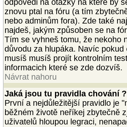
odpovědi na otázky na které by s
znovu ptal na fóru (a tím zbytečn
nebo adminům fora). Zde také na
najdeš, jakým způsoben se na fór
Tím se vyhneš tomu, že nekoho n
důvodu za hlupáka. Navíc pokud ch
musíš musíš projít kontrolním tes
informacich které se zde dozvíš.
Návrat nahoru
Jaká jsou tu pravidla chování ?
První a nejdůležitější pravidlo je 
běžném životě neříkej zbytečně zj
uživatelů hloupou legraci, nenapad