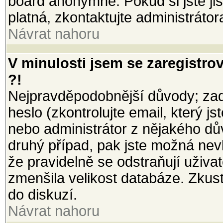
board anonymně. Pokud si jste jist
platná, zkontaktujte administrátor
Návrat nahoru
V minulosti jsem se zaregistro
?!
Nejpravděpodobnější důvody; zada
heslo (zkontrolujte email, který jst
nebo administrátor z nějakého dů
druhý případ, pak jste možná nevl
že pravidelně se odstraňují uživate
zmenšila velikost databáze. Zkust
do diskuzí.
Návrat nahoru