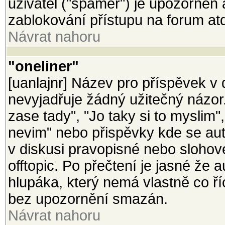
uživatel ("spamer") je upozorněn
zablokování přístupu na forum at
Návrat nahoru
"oneliner"
[uanlajnr] Název pro příspěvek v d
nevyjadřuje žádný užitečný názor
zase tady", "Jo taky si to myslim"
nevim" nebo přispěvky kde se aut
v diskusi pravopisné nebo slohov
offtopic. Po přečtení je jasné že 
hlupáka, který nemá vlastně co ř
bez upozornění smazán.
Návrat nahoru