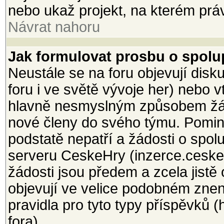
nebo ukaž projekt, na kterém právě
Návrat nahoru
Jak formulovat prosbu o spolup
Neustále se na foru objevují dis
foru i ve světě vývoje her) nebo 
hlavně nesmyslným způsobem žá
nové členy do svého týmu. Pomine
podstatě nepatří a žádosti o spol
serveru CeskeHry (inzerce.ceskeh
žádosti jsou předem a zcela jistě
objevují ve velice podobném znení
pravidla pro tyto typy příspěvků 
fora).