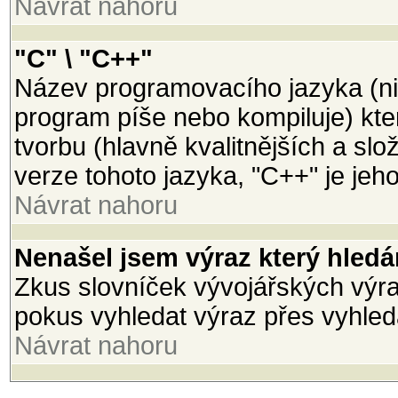
Návrat nahoru
"C" \ "C++"
Název programovacího jazyka (ni
program píše nebo kompiluje) kter
tvorbu (hlavně kvalitnějších a slož
verze tohoto jazyka, "C++" je jeh
Návrat nahoru
Nenašel jsem výraz který hled
Zkus slovníček vývojářských výraz
pokus vyhledat výraz přes vyhled
Návrat nahoru