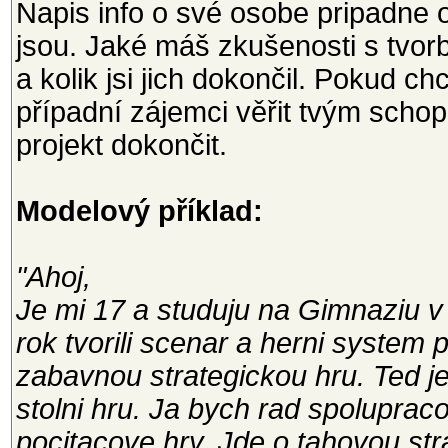
Napis info o své osobe pripadne o
jsou. Jaké máš zkušenosti s tvorbo
a kolik jsi jich dokončil. Pokud 
případní zájemci věřit tvým scho
projekt dokončit.
Modelový příklad:
"Ahoj,
Je mi 17 a studuju na Gimnaziu v
rok tvorili scenar a herni system
zabavnou strategickou hru. Ted j
stolni hru. Ja bych rad spolupraco
pocitacove hry. Jde o tahovou str