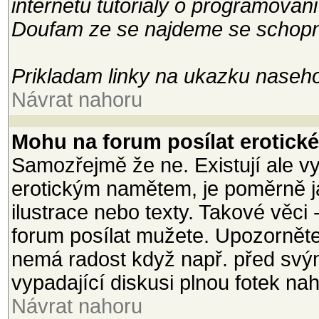
internetu tutorialy o programovani
Doufam ze se najdeme se schopny
Prikladam linky na ukazku naseho
Návrat nahoru
Mohu na forum posílat erotické 
Samozřejmě že ne. Existují ale vy
erotickým namětem, je poměrně j
ilustrace nebo texty. Takové věci 
forum posílat mužete. Upozorněte
nemá radost když např. před svým
vypadající diskusi plnou fotek na
Návrat nahoru