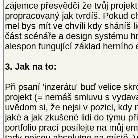
zájemce přesvědčí že tvůj projekt
propracovaný jak tvrdíš. Pokud ch
mel bys mít ve chvíli kdy sháníš l
část scénáře a design systému hr
alespon fungující základ herního 
3. Jak na to:
Při psaní 'inzerátu' buď velice sk
projekt (= nemáš smluvu s vydavat
uvědom si, že nejsi v pozici, kdy
jaké a jak zkušené lidi do týmu př
portfolio prací posílejte na můj em
tady nejsou absolutne na místě. V