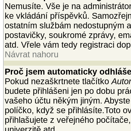
Nemusíte. Vše je na administrátoro
ke vkládání příspěvků. Samozřejm
ostatním službám nedostupným a
postavičky, soukromé zprávy, emai
atd. Vřele vám tedy registraci dop
Návrat nahoru
Proč jsem automaticky odhláš
Pokud nezaškrtnete tlačítko
Autom
budete přihlášeni jen po dobu prá
vašeho účtu někým jiným. Abyste z
políčko, když se přihlásíte.Toto
přihlašujete z veřejného počítače
univerzitě atd.