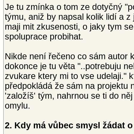
Je tu zmínka o tom ze dotyčný "po
týmu, aniž by napsal kolik lidí a 
maji mit zkusenosti, o jaky tym
spoluprace probihat.
Nikde není řečeno co sám autor k
dokonce je tu věta "..potrebuju ne
zvukare ktery mi to vse udelaji."
předpokládá že sám na projektu n
'založíš' tým, nahrnou se ti do něj
omylu.
2. Kdy má vůbec smysl žádat o