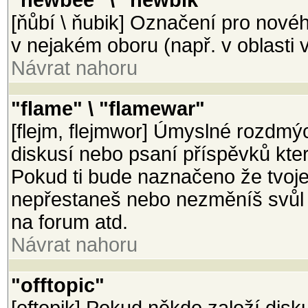
"newbee" \ "newbik"
[ňůbí \ ňubik] Označení pro nové
v nejakém oboru (např. v oblasti v
Návrat nahoru
"flame" \ "flamewar"
[flejm, flejmwor] Úmyslné rozdmý
diskusí nebo psaní příspěvků které 
Pokud ti bude naznačeno že tvoje
nepřestaneš nebo nezměníš svůl p
na forum atd.
Návrat nahoru
"offtopic"