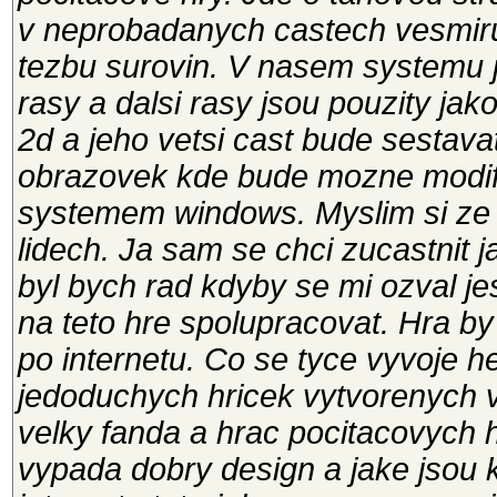
v neprobadanych castech vesmiru
tezbu surovin. V nasem systemu 
rasy a dalsi rasy jsou pouzity jak
2d a jeho vetsi cast bude sestav
obrazovek kde bude mozne modifi
systemem windows. Myslim si ze 
lidech. Ja sam se chci zucastnit 
byl bych rad kdyby se mi ozval jes
na teto hre spolupracovat. Hra by
po internetu. Co se tyce vyvoje h
jedoduchych hricek vytvorenych v
velky fanda a hrac pocitacovych h
vypada dobry design a jake jsou 