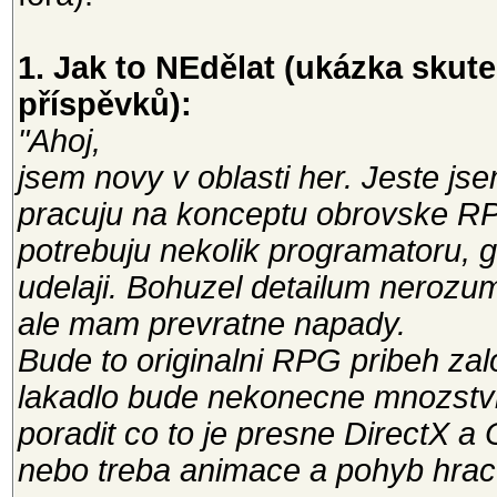
1. Jak to NEdělat (ukázka sku
příspěvků):
"Ahoj,
jsem novy v oblasti her. Jeste js
pracuju na konceptu obrovske R
potrebuju nekolik programatoru, g
udelaji. Bohuzel detailum nerozu
ale mam prevratne napady.
Bude to originalni RPG pribeh zal
lakadlo bude nekonecne mnozstvi 
poradit co to je presne DirectX a 
nebo treba animace a pohyb hrac