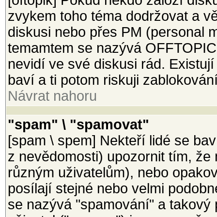
[oftopik] Pokud někdo založí disk
zvykem toho téma dodržovat a věci
diskusi nebo přes PM (personal m
temamtem se nazývá OFFTOPIC a 
nevidí ve své diskusi rád. Existují
baví a ti potom riskuji zablokován
Návrat nahoru
"spam" \ "spamovat"
[spam \ spem] Nekteří lidé se bav
z nevědomosti) upozornit tím, že 
různým uživatelům), nebo opakova
posílají stejné nebo velmi podobn
se nazývá "spamování" a takový 