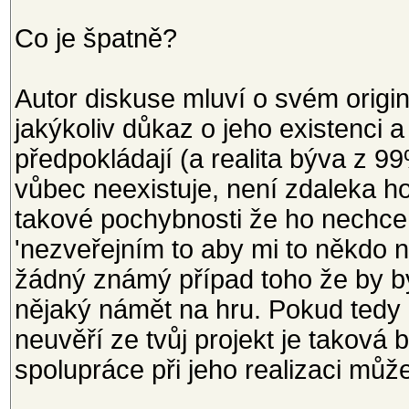
Co je špatně?
Autor diskuse mluví o svém origi
jakýkoliv důkaz o jeho existenci a
předpokládají (a realita býva z 
vůbec neexistuje, není zdaleka h
takové pochybnosti že ho nechce 
'nezveřejním to aby mi to někdo n
žádný známý případ toho že by b
nějaký námět na hru. Pokud tedy n
neuvěří ze tvůj projekt je taková
spolupráce při jeho realizaci mů