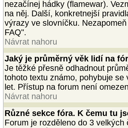
nezačínej hádky (flamewar). Vezmi
na něj. Další, konkretnejší pravi
výrazy ve slovníčku. Nezapomeň 
FAQ".
Návrat nahoru
Jaký je průměrný věk lidí na fó
Je těžké přesně odhadnout průměr
tohoto textu známo, pohybuje se 
let. Přístup na forum není omeze
Návrat nahoru
Různé sekce fóra. K čemu tu j
Forum je rozděleno do 3 velkých č