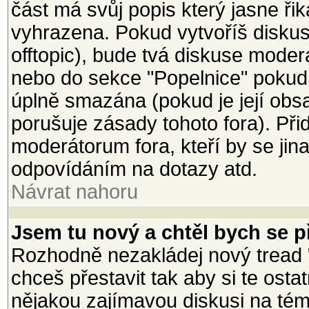
část má svůj popis který jasne ři
vyhrazena. Pokud vytvoříš diskusi
offtopic), bude tvá diskuse mode
nebo do sekce "Popelnice" pokud
úplně smazána (pokud je její ob
porušuje zásady tohoto fora). Při
moderátorum fora, kteří by se jin
odpovídáním na dotazy atd.
Návrat nahoru
Jsem tu nový a chtěl bych se př
Rozhodně nezakládej nový tread 
chceš přestavit tak aby si te osta
nějakou zajímavou diskusi na téma