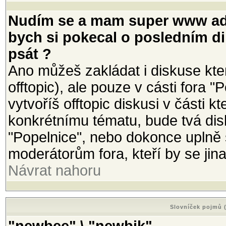
Nudím se a mam super www adr
bych si pokecal o posledním di
psát ?
Ano můžeš zakládat i diskuse kte
offtopic), ale pouze v cásti fora 
vytvoříš offtopic diskusi v části
konkrétnímu tématu, bude tvá di
"Popelnice", nebo dokonce uplně
moderátorům fora, kteří by se ji
Návrat nahoru
Slovníček pojmů (