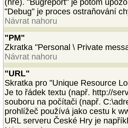
(hře). "Bugreport" je potom upozo
"Debug" je proces ostraňování ch
Návrat nahoru
"PM"
Zkratka "Personal \ Private mess
Návrat nahoru
"URL"
Skratka pro "Unique Resource Loca
Je to řádek textu (např. http://se
souboru na počítači (např. C:\adr
prohlížeč používá jako cestu k w
URL serveru České Hry je napříkl