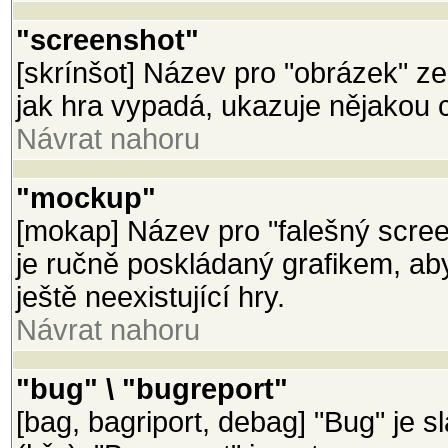
"screenshot"
[skrínšot] Název pro "obrázek" z
jak hra vypadá, ukazuje nějakou 
Návrat nahoru
"mockup"
[mokap] Název pro "falešný scree
je ručně poskládaný grafikem, a
ještě neexistující hry.
Návrat nahoru
"bug" \ "bugreport"
[bag, bagriport, debag] "Bug" je