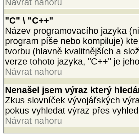
Návrat nahoru
"C" \ "C++"
Název programovacího jazyka (ni
program píše nebo kompiluje) kter
tvorbu (hlavně kvalitnějších a slož
verze tohoto jazyka, "C++" je jeh
Návrat nahoru
Nenašel jsem výraz který hled
Zkus slovníček vývojářských výraz
pokus vyhledat výraz přes vyhled
Návrat nahoru