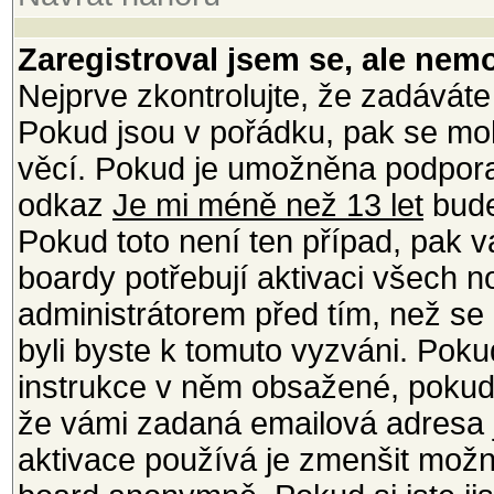
Zaregistroval jsem se, ale nemo
Nejprve zkontrolujte, že zadáváte
Pokud jsou v pořádku, pak se moh
věcí. Pokud je umožněna podpora C
odkaz
Je mi méně než 13 let
bude
Pokud toto není ten případ, pak v
boardy potřebují aktivaci všech 
administrátorem před tím, než se m
byli byste k tomuto vyzváni. Poku
instrukce v něm obsažené, pokud j
že vámi zadaná emailová adresa j
aktivace používá je zmenšit mož