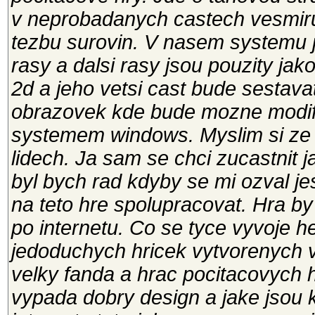
v neprobadanych castech vesmiru
tezbu surovin. V nasem systemu 
rasy a dalsi rasy jsou pouzity jak
2d a jeho vetsi cast bude sestav
obrazovek kde bude mozne modifi
systemem windows. Myslim si ze 
lidech. Ja sam se chci zucastnit 
byl bych rad kdyby se mi ozval jes
na teto hre spolupracovat. Hra by
po internetu. Co se tyce vyvoje h
jedoduchych hricek vytvorenych v
velky fanda a hrac pocitacovych h
vypada dobry design a jake jsou 