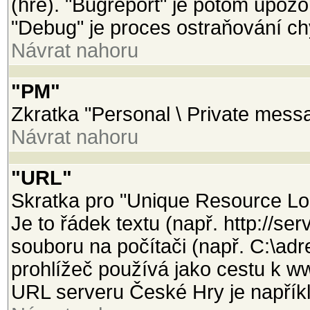
(hře). "Bugreport" je potom upozo
"Debug" je proces ostraňování ch
Návrat nahoru
"PM"
Zkratka "Personal \ Private mess
Návrat nahoru
"URL"
Skratka pro "Unique Resource Loca
Je to řádek textu (např. http://se
souboru na počítači (např. C:\adr
prohlížeč používá jako cestu k w
URL serveru České Hry je napříkl