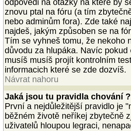
odpovědi na otázky na které by s
znovu ptal na fóru (a tím zbytečn
nebo adminům fora). Zde také na
najdeš, jakým způsoben se na fór
Tím se vyhneš tomu, že nekoho n
důvodu za hlupáka. Navíc pokud ch
musíš musíš projít kontrolním tes
informacich které se zde dozvíš.
Návrat nahoru
Jaká jsou tu pravidla chování ?
První a nejdůležitější pravidlo je 
běžném životě neříkej zbytečně zj
uživatelů hloupou legraci, nenapad