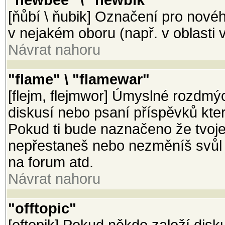
"newbee" \ "newbik"
[ňůbí \ ňubik] Označení pro nové
v nejakém oboru (např. v oblasti v
Návrat nahoru
"flame" \ "flamewar"
[flejm, flejmwor] Úmyslné rozdmý
diskusí nebo psaní příspěvků které 
Pokud ti bude naznačeno že tvoje
nepřestaneš nebo nezměníš svůl p
na forum atd.
Návrat nahoru
"offtopic"