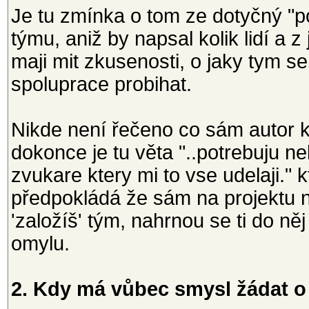
Je tu zmínka o tom ze dotyčný "po
týmu, aniž by napsal kolik lidí a 
maji mit zkusenosti, o jaky tym
spoluprace probihat.
Nikde není řečeno co sám autor k
dokonce je tu věta "..potrebuju ne
zvukare ktery mi to vse udelaji."
předpokládá že sám na projektu n
'založíš' tým, nahrnou se ti do něj
omylu.
2. Kdy má vůbec smysl žádat o