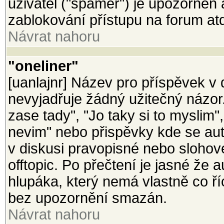
uživatel ("spamer") je upozorněn
zablokování přístupu na forum at
Návrat nahoru
"oneliner"
[uanlajnr] Název pro příspěvek v d
nevyjadřuje žádný užitečný názor
zase tady", "Jo taky si to myslim"
nevim" nebo přispěvky kde se aut
v diskusi pravopisné nebo slohov
offtopic. Po přečtení je jasné že 
hlupáka, který nemá vlastně co ř
bez upozornění smazán.
Návrat nahoru