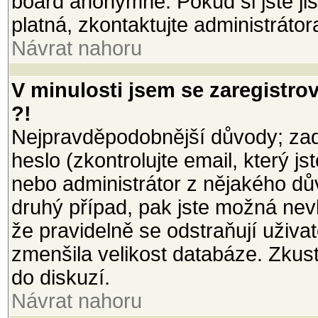
board anonymně. Pokud si jste jist
platná, zkontaktujte administrátor
Návrat nahoru
V minulosti jsem se zaregistro
?!
Nejpravděpodobnější důvody; zada
heslo (zkontrolujte email, který jst
nebo administrátor z nějakého dů
druhý případ, pak jste možná nevl
že pravidelně se odstraňují uživate
zmenšila velikost databáze. Zkust
do diskuzí.
Návrat nahoru