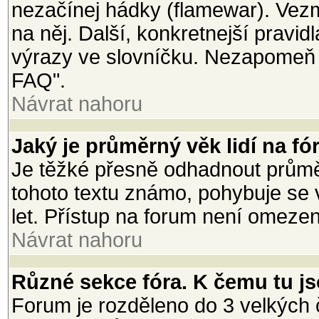
nezačínej hádky (flamewar). Vezmi
na něj. Další, konkretnejší pravi
výrazy ve slovníčku. Nezapomeň 
FAQ".
Návrat nahoru
Jaký je průměrný věk lidí na fó
Je těžké přesně odhadnout průměr
tohoto textu známo, pohybuje se 
let. Přístup na forum není omeze
Návrat nahoru
Různé sekce fóra. K čemu tu j
Forum je rozděleno do 3 velkých č