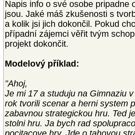
Napis info o své osobe pripadne o
jsou. Jaké máš zkušenosti s tvorbo
a kolik jsi jich dokončil. Pokud 
případní zájemci věřit tvým scho
projekt dokončit.
Modelový příklad:
"Ahoj,
Je mi 17 a studuju na Gimnaziu v
rok tvorili scenar a herni system
zabavnou strategickou hru. Ted j
stolni hru. Ja bych rad spolupraco
pocitacove hry. Jde o tahovou str