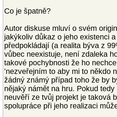
Co je špatně?
Autor diskuse mluví o svém origi
jakýkoliv důkaz o jeho existenci a
předpokládají (a realita býva z 
vůbec neexistuje, není zdaleka h
takové pochybnosti že ho nechce 
'nezveřejním to aby mi to někdo n
žádný známý případ toho že by b
nějaký námět na hru. Pokud tedy n
neuvěří ze tvůj projekt je taková
spolupráce při jeho realizaci mů