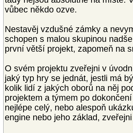
vůbec někdo ozve.
Nestavěj vzdušné zámky a nevymýš
schopen s malou skupinou nadšenc
první větší projekt, zapomeň na 
O svém projektu zveřejni v úvo
jaký typ hry se jednát, jestli má 
kolik lidí z jakých oborů na něj p
projektem a týmem po dokončení 
nejlépe celý, nebo alespoň ukáz
engine nebo jeho základ, zveřejn