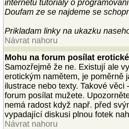
internetu tutorialy o programovani
Doufam ze se najdeme se schopny
Prikladam linky na ukazku naseho
Návrat nahoru
Mohu na forum posílat erotické 
Samozřejmě že ne. Existují ale vy
erotickým namětem, je poměrně j
ilustrace nebo texty. Takové věci 
forum posílat mužete. Upozorněte
nemá radost když např. před svým
vypadající diskusi plnou fotek na
Návrat nahoru