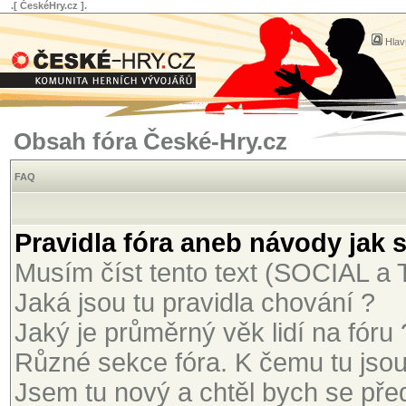
.[ ČeskéHry.cz ].
Hlav
Obsah fóra České-Hry.cz
FAQ
Pravidla fóra aneb návody jak 
Musím číst tento text (SOCIAL 
Jaká jsou tu pravidla chování ?
Jaký je průměrný věk lidí na fóru 
Různé sekce fóra. K čemu tu jso
Jsem tu nový a chtěl bych se před