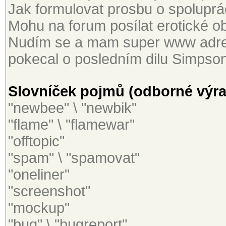
Jak formulovat prosbu o spoluprác
Mohu na forum posílat erotické ob
Nudím se a mam super www adres
pokecal o posledním dilu Simpson
Slovníček pojmů (odborné výraz
"newbee" \ "newbik"
"flame" \ "flamewar"
"offtopic"
"spam" \ "spamovat"
"oneliner"
"screenshot"
"mockup"
"bug" \ "bugreport"