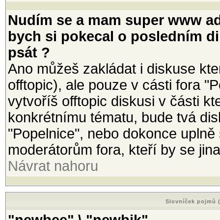
Nudím se a mam super www adr
bych si pokecal o posledním di
psát ?
Ano můžeš zakládat i diskuse kte
offtopic), ale pouze v cásti fora 
vytvoříš offtopic diskusi v části
konkrétnímu tématu, bude tvá di
"Popelnice", nebo dokonce uplně
moderátorům fora, kteří by se ji
Návrat nahoru
Slovníček pojmů (