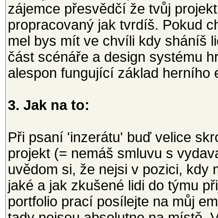
zájemce přesvědčí že tvůj projekt
propracovaný jak tvrdíš. Pokud ch
mel bys mít ve chvíli kdy sháníš l
část scénáře a design systému hr
alespon fungující základ herního 
3. Jak na to:
Při psaní 'inzerátu' buď velice sk
projekt (= nemáš smluvu s vydavat
uvědom si, že nejsi v pozici, kdy
jaké a jak zkušené lidi do týmu př
portfolio prací posílejte na můj em
tady nejsou absolutne na místě. V