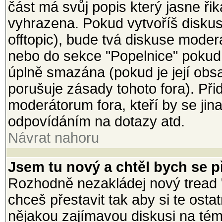
část má svůj popis který jasne ři
vyhrazena. Pokud vytvoříš diskusi
offtopic), bude tvá diskuse mode
nebo do sekce "Popelnice" pokud
úplně smazána (pokud je její ob
porušuje zásady tohoto fora). Při
moderátorum fora, kteří by se jin
odpovídáním na dotazy atd.
Návrat nahoru
Jsem tu nový a chtěl bych se př
Rozhodně nezakládej nový tread 
chceš přestavit tak aby si te osta
nějakou zajímavou diskusi na téma