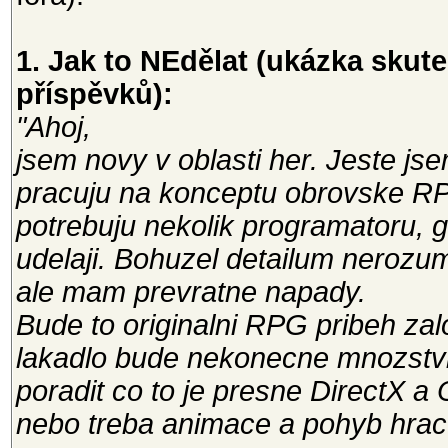
1. Jak to NEdělat (ukázka sku
příspěvků):
"Ahoj,
jsem novy v oblasti her. Jeste js
pracuju na konceptu obrovske R
potrebuju nekolik programatoru, g
udelaji. Bohuzel detailum nerozu
ale mam prevratne napady.
Bude to originalni RPG pribeh zal
lakadlo bude nekonecne mnozstvi 
poradit co to je presne DirectX a 
nebo treba animace a pohyb hrac