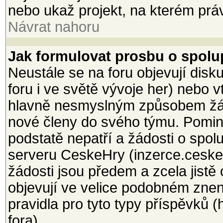
nebo ukaž projekt, na kterém právě
Návrat nahoru
Jak formulovat prosbu o spolup
Neustále se na foru objevují dis
foru i ve světě vývoje her) nebo 
hlavně nesmyslným způsobem žá
nové členy do svého týmu. Pomine
podstatě nepatří a žádosti o spol
serveru CeskeHry (inzerce.ceskeh
žádosti jsou předem a zcela jistě
objevují ve velice podobném znení
pravidla pro tyto typy příspěvků 
fora).