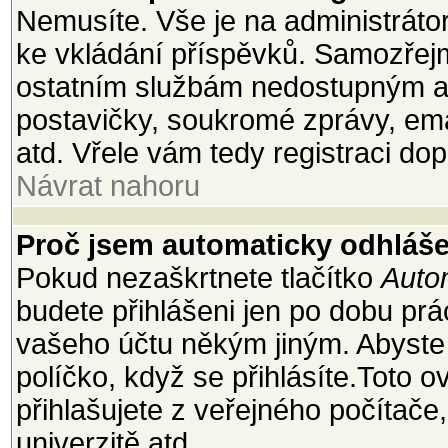
Nemusíte. Vše je na administrátoro
ke vkládání příspěvků. Samozřejm
ostatním službám nedostupným a
postavičky, soukromé zprávy, emai
atd. Vřele vám tedy registraci dop
Návrat nahoru
Proč jsem automaticky odhláš
Pokud nezaškrtnete tlačítko
Autom
budete přihlášeni jen po dobu prá
vašeho účtu někým jiným. Abyste z
políčko, když se přihlásíte.Toto
přihlašujete z veřejného počítače
univerzitě atd.