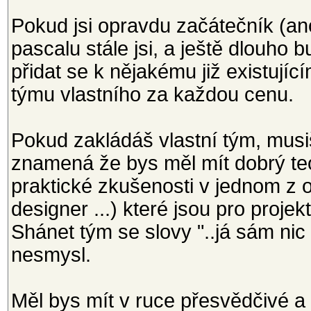
Pokud jsi opravdu začátečník (a
pascalu stále jsi, a ještě dlouho 
přidat se k nějakému již existují
týmu vlastního za každou cenu.
Pokud zakládáš vlastní tým, musiš
znamená že bys měl mít dobrý teo
praktické zkušenosti v jednom z o
designer ...) které jsou pro proje
Shánet tým se slovy "..já sám nic
nesmysl.
Měl bys mít v ruce přesvědčivé a