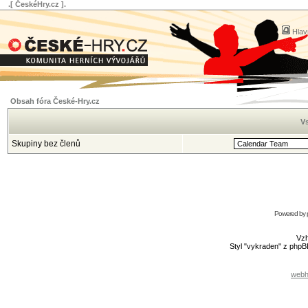
.[ ČeskéHry.cz ].
Hlav
Obsah fóra České-Hry.cz
Vs
Skupiny bez členů
Powered by
Vzh
Styl "vykraden" z php
webh