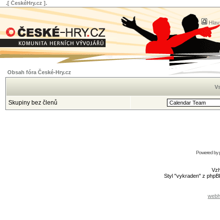
.[ ČeskéHry.cz ].
Hlav
Obsah fóra České-Hry.cz
Vs
Skupiny bez členů
Powered by
Vzh
Styl "vykraden" z php
webh