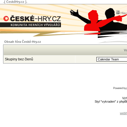
.[ ČeskéHry.cz ].
Hlav
Obsah fóra České-Hry.cz
Vs
Skupiny bez členů
Powered by
Vzh
Styl "vykraden" z php
webh