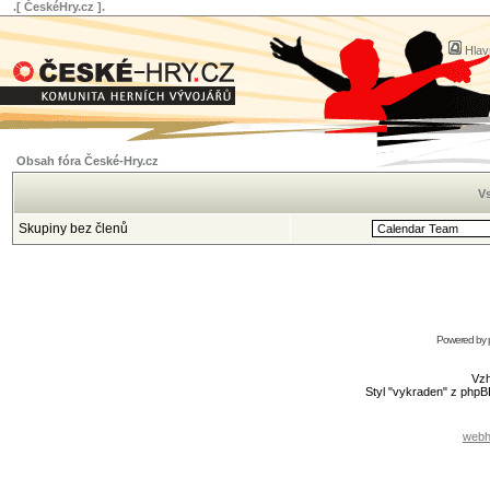
.[ ČeskéHry.cz ].
Hlav
Obsah fóra České-Hry.cz
Vs
Skupiny bez členů
Powered by
Vzh
Styl "vykraden" z php
webh