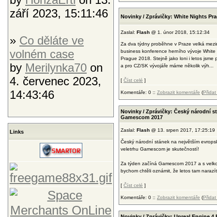
září 2023, 15:11:46
Novinky / Zprávičky: White Nights Pr
Zaslal:
Flash
@ 1. únor 2018, 15:12:34
»
Co děláte ve
Za dva týdny proběhne v Praze velká mezi
volném case
business konference herního vývoje White 
Prague 2018. Stejně jako loni i letos jsme
by
Merilynka70
on
a pro CZ/SK vývojáře máme několik výh...
4. červenec 2023,
[
Číst celé
]
14:43:46
Komentáře: 0 ::
Zobrazit komentáře
(
Přida
Novinky / Zprávičky: Český národní st
Gamescom 2017
Zaslal:
Flash
@ 13. srpen 2017, 17:25:19
Links
Český národní stánek na největším evrop
veletrhu Gamescom je skutečností!
Za týden začíná Gamescom 2017 a s velko
bychom chtěli oznámit, že letos tam narazíte
[
Číst celé
]
Komentáře: 0 ::
Zobrazit komentáře
(
Přida
Novinky / Zprávičky: Unreal Engine 4 