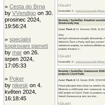
»
Cesta do Brna
[
Číst celé
]
Komentáře: 0 ::
Zobrazit komentáře
(
Přida
by
VVendigo
on 30.
prosinec 2024,
Novinky / Zprávičky: Kreativni vouche
Stredocesky kraj
19:56:24
Zaslal:
Flash
@ 11. červenec 2018, 11:41:
Ahoj,
»
specialni
rád bych informoval vývojáře (živnostníky i f
Středních Čech a Prahy, kteří jsou ochotní v
kopirovani pameti
zakázkové projekty, na možnost přihlásit s
projektu Kreativní v...
by
mar
on 26.
[
Číst celé
]
srpen 2024,
Komentáře: 0 ::
Zobrazit komentáře
(
Přida
17:05:33
Novinky / Zprávičky: Gamescom 2018 
podpora CzechTrade
»
Poker
Zaslal:
Flash
@ 13. červen 2018, 15:04:5
by
nikesk
on 4.
Pokud plánujete letos účast na veletrhu 
Německu a chtěli byste tam i vystavovat, tak
květen 2024,
běží projekt od Czech Trade na podporu v
Veletrh Gamescom je tam i pro leto...
16:18:45
[
Číst celé
]