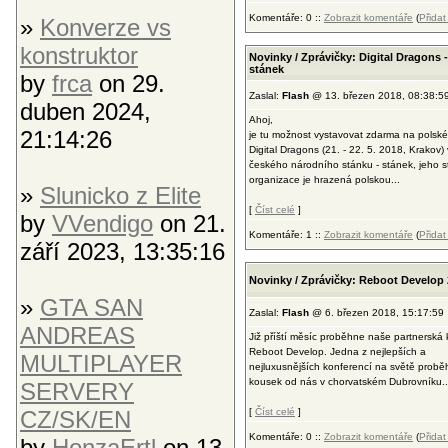
Komentáře: 0 ::
Zobrazit komentáře
(
Přida
»
Konverze vs
konstruktor
Novinky / Zprávičky: Digital Dragons 
stánek
by
frca
on 29.
Zaslal:
Flash
@ 13. březen 2018, 08:38:5
duben 2024,
Ahoj,
21:14:26
je tu možnost vystavovat zdarma na polské
Digital Dragons (21. - 22. 5. 2018, Krakov) 
českého národního stánku - stánek, jeho 
organizace je hrazená polskou...
»
Slunicko z Elite
[
Číst celé
]
by
VVendigo
on 21.
Komentáře: 1 ::
Zobrazit komentáře
(
Přida
září 2023, 13:35:16
Novinky / Zprávičky: Reboot Develop
»
GTA SAN
Zaslal:
Flash
@ 6. březen 2018, 15:17:59
ANDREAS
Již příští měsíc proběhne naše partnerská
Reboot Develop. Jedna z nejlepších a
MULTIPLAYER
nejluxusnějších konferencí na světě probě
kousek od nás v chorvatském Dubrovníku..
SERVERY
CZ/SK/EN
[
Číst celé
]
Komentáře: 0 ::
Zobrazit komentáře
(
Přida
by
HonzaErtl
on 13.