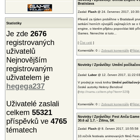
Bratislava
Zaslal:
Flash
@ 24. červenec 2017, 10:30
Přesně za týden proběhne v Bratislavě prv
Statistiky
setkání herních vývojářů zajímajících se o 
engine, o kterém přijdou popovídat lidé př
Je zde
2676
Games. Nenechte si tuto...
registrovaných
[
Číst celé
]
uživatelů
Komentáře: 0 ::
Zobrazit komentáře
(
Přida
Nejnovějším
Novinky / Zprávičky: Umění počítačo
registrovaným
uživatelem je
Zaslal:
Lubor
@ 12. červen 2017, 11:22:0
V prodeji je nová kniha
Umění počítačový
hegega237
české autorky
Heleny Bendové
(
http://namu.cz/item.php?item=329
)
Uživatelé zaslali
Komentáře: 0 ::
Zobrazit komentáře
(
Přida
celkem
55321
Novinky / Zprávičky: Fest Anča Game
příspěvků ve
4765
30.6 až 1.7. - Žilina, SK
tématech
Zaslal:
Flash
@ 8. červen 2017, 10:55:58
10.ročník festivalu animovaných filmů Fest