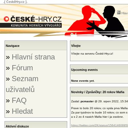
.[ ČeskéHry.cz ].
Hlav
Navigace
Vítejte
Vítejte na serveru České-Hry.cz!
»
Hlavní strana
»
Fórum
Upcoming events
»
Seznam
None events yet.
uživatelů
Novinky / Zprávičky: 20 rokov Mafia
»
FAQ
Zaslal:
pcmaster
@ 29. srpen 2022, 15:34
Prave to bolo 20 rokov, co vysla prva Mafia
»
Hledat
Za par tyzdnov to bude 10 rokov, co som 
a s 2 zo 4 nasich Mafia hier i ja osobne.
https://twitter.com/2K/status/156414608
Aktivní diskuze