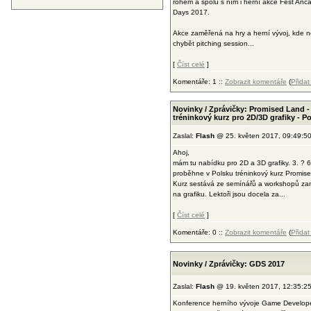
rohem a spolu s ním i herní akce Fest An
Days 2017.
Akce zaměřená na hry a herní vývoj, kde 
chybět pitching session...
[
Číst celé
]
Komentáře: 1 ::
Zobrazit komentáře
(
Přida
Novinky / Zprávičky: Promised Land -
tréninkový kurz pro 2D/3D grafiky - P
Zaslal:
Flash
@ 25. květen 2017, 09:49:5
Ahoj,
mám tu nabídku pro 2D a 3D grafiky. 3. ? 6
proběhne v Polsku tréninkový kurz Promis
Kurz sestává ze semínářů a workshopů z
na grafiku. Lektoři jsou docela za...
[
Číst celé
]
Komentáře: 0 ::
Zobrazit komentáře
(
Přida
Novinky / Zprávičky: GDS 2017
Zaslal:
Flash
@ 19. květen 2017, 12:35:2
Konference herního vývoje Game Develop