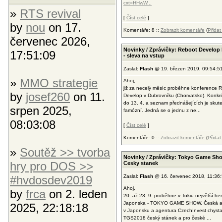
cxt=HHwW...
»
RTS revival
[
Číst celé
]
by
nou
on 17.
Komentáře: 8 ::
Zobrazit komentáře
(
Přida
červenec 2026,
Novinky / Zprávičky: Reboot Develop
17:51:09
- sleva na vstup
Zaslal:
Flash
@ 19. březen 2019, 09:54:5
»
MMO strategie
Ahoj,
již za necelý měsíc proběhne konference 
by
josef260
on 11.
Develop v Dubrovníku (Chorvatsko). Konkr
do 13. 4. a seznam přednášejících je skut
srpen 2025,
famózní. Jedná se o jednu z ne...
08:03:08
[
Číst celé
]
Komentáře: 0 ::
Zobrazit komentáře
(
Přida
»
Soutěž >> tvorba
Novinky / Zprávičky: Tokyo Game Sho
hry pro DOS >>
Cesky stanek
#hvdosdev2019
Zaslal:
Flash
@ 16. červenec 2018, 11:36
Ahoj,
by
frca
on 2. leden
20. až 23. 9. proběhne v Tokiu největší her
Japonska - TOKYO GAME SHOW. Česká 
2025, 22:18:18
v Japonsku a agentura CzechInvest chystaj
TGS2018 český stánek a pro české ...