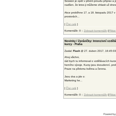
Session je opět v plném proudu příprav a 
nadšen, že letos ji můžeme ohlasit už dnes
Akce proběhne 17. a 18. listopadu 2017 v
prostorách...
[
Číst celé
]
Komentáře: 0 ::
Zobrazit komentáře
(
Přida
Novinky / Zprávičky: Intenzivní vzděl
kurzy - Praha
Zaslal:
Flash
@ 27. duben 2017, 16:45:03
Ahoj všichni,
rád bych tu informoval o vzdělávacích kurz
herního vývoje. Kurzy jsou dvoudenní, pr
Praze na přelomu května a června.
Jsou dva a jde o:
Marketing he...
[
Číst celé
]
Komentáře: 0 ::
Zobrazit komentáře
(
Přida
Powered by