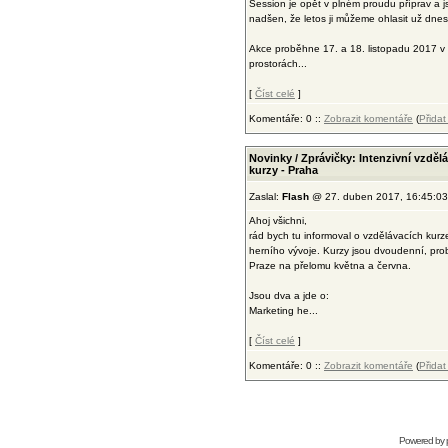
Session je opět v plném proudu příprav a 
nadšen, že letos ji můžeme ohlasit už dnes
Akce proběhne 17. a 18. listopadu 2017 v
prostorách...
[
Číst celé
]
Komentáře: 0 ::
Zobrazit komentáře
(
Přida
Novinky / Zprávičky: Intenzivní vzděl
kurzy - Praha
Zaslal:
Flash
@ 27. duben 2017, 16:45:03
Ahoj všichni,
rád bych tu informoval o vzdělávacích kurz
herního vývoje. Kurzy jsou dvoudenní, pr
Praze na přelomu května a června.
Jsou dva a jde o:
Marketing he...
[
Číst celé
]
Komentáře: 0 ::
Zobrazit komentáře
(
Přida
Powered by