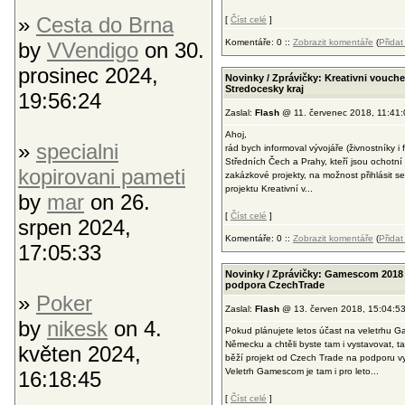
»
Cesta do Brna
[
Číst celé
]
Komentáře: 0 ::
Zobrazit komentáře
(
Přida
by
VVendigo
on 30.
prosinec 2024,
Novinky / Zprávičky: Kreativni vouche
Stredocesky kraj
19:56:24
Zaslal:
Flash
@ 11. červenec 2018, 11:41:
Ahoj,
»
specialni
rád bych informoval vývojáře (živnostníky i f
Středních Čech a Prahy, kteří jsou ochotní v
kopirovani pameti
zakázkové projekty, na možnost přihlásit s
projektu Kreativní v...
by
mar
on 26.
[
Číst celé
]
srpen 2024,
Komentáře: 0 ::
Zobrazit komentáře
(
Přida
17:05:33
Novinky / Zprávičky: Gamescom 2018 
podpora CzechTrade
»
Poker
Zaslal:
Flash
@ 13. červen 2018, 15:04:5
by
nikesk
on 4.
Pokud plánujete letos účast na veletrhu 
Německu a chtěli byste tam i vystavovat, tak
květen 2024,
běží projekt od Czech Trade na podporu v
Veletrh Gamescom je tam i pro leto...
16:18:45
[
Číst celé
]