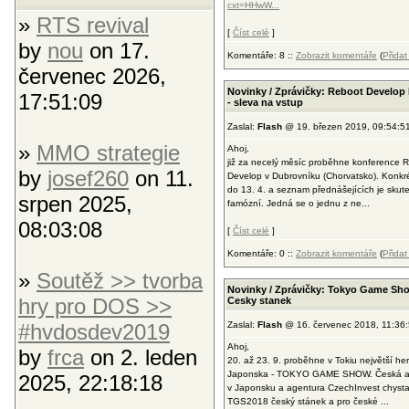
cxt=HHwW...
»
RTS revival
[
Číst celé
]
by
nou
on 17.
Komentáře: 8 ::
Zobrazit komentáře
(
Přida
červenec 2026,
Novinky / Zprávičky: Reboot Develop
17:51:09
- sleva na vstup
Zaslal:
Flash
@ 19. březen 2019, 09:54:5
»
MMO strategie
Ahoj,
již za necelý měsíc proběhne konference 
by
josef260
on 11.
Develop v Dubrovníku (Chorvatsko). Konkr
do 13. 4. a seznam přednášejících je skut
srpen 2025,
famózní. Jedná se o jednu z ne...
08:03:08
[
Číst celé
]
Komentáře: 0 ::
Zobrazit komentáře
(
Přida
»
Soutěž >> tvorba
Novinky / Zprávičky: Tokyo Game Sho
hry pro DOS >>
Cesky stanek
#hvdosdev2019
Zaslal:
Flash
@ 16. červenec 2018, 11:36
Ahoj,
by
frca
on 2. leden
20. až 23. 9. proběhne v Tokiu největší her
Japonska - TOKYO GAME SHOW. Česká 
2025, 22:18:18
v Japonsku a agentura CzechInvest chystaj
TGS2018 český stánek a pro české ...