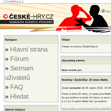
.[ ČeskéHry.cz ].
Hlav
Navigace
Vítejte
Vítejte na serveru České-Hry.cz!
»
Hlavní strana
»
Fórum
Upcoming events
»
Seznam
None events yet.
uživatelů
Novinky / Zprávičky: 20 rokov Mafia
»
FAQ
Zaslal:
pcmaster
@ 29. srpen 2022, 15:34
Prave to bolo 20 rokov, co vysla prva Mafia
»
Hledat
Za par tyzdnov to bude 10 rokov, co som 
a s 2 zo 4 nasich Mafia hier i ja osobne.
https://twitter.com/2K/status/156414608
Aktivní diskuze