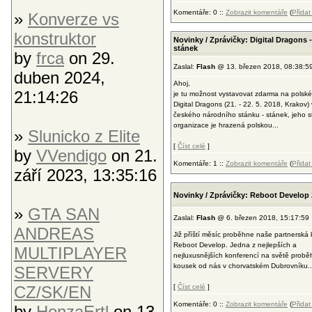
Komentáře: 0 ::
Zobrazit komentáře
(
Přida
»
Konverze vs
konstruktor
Novinky / Zprávičky: Digital Dragons 
stánek
by
frca
on 29.
Zaslal:
Flash
@ 13. březen 2018, 08:38:5
duben 2024,
Ahoj,
21:14:26
je tu možnost vystavovat zdarma na polské
Digital Dragons (21. - 22. 5. 2018, Krakov) 
českého národního stánku - stánek, jeho 
organizace je hrazená polskou...
»
Slunicko z Elite
[
Číst celé
]
by
VVendigo
on 21.
Komentáře: 1 ::
Zobrazit komentáře
(
Přida
září 2023, 13:35:16
Novinky / Zprávičky: Reboot Develop
»
GTA SAN
Zaslal:
Flash
@ 6. březen 2018, 15:17:59
ANDREAS
Již příští měsíc proběhne naše partnerská
Reboot Develop. Jedna z nejlepších a
MULTIPLAYER
nejluxusnějších konferencí na světě probě
kousek od nás v chorvatském Dubrovníku..
SERVERY
CZ/SK/EN
[
Číst celé
]
Komentáře: 0 ::
Zobrazit komentáře
(
Přida
by
HonzaErtl
on 13.