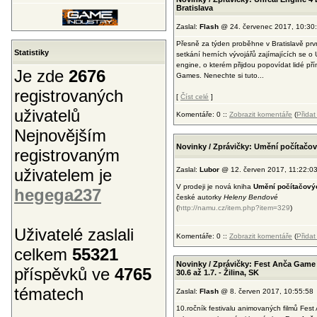
Bratislava
Zaslal:
Flash
@ 24. červenec 2017, 10:30
Přesně za týden proběhne v Bratislavě prv
Statistiky
setkání herních vývojářů zajímajících se o 
engine, o kterém přijdou popovídat lidé př
Je zde
2676
Games. Nenechte si tuto...
registrovaných
[
Číst celé
]
uživatelů
Komentáře: 0 ::
Zobrazit komentáře
(
Přida
Nejnovějším
Novinky / Zprávičky: Umění počítačo
registrovaným
uživatelem je
Zaslal:
Lubor
@ 12. červen 2017, 11:22:0
V prodeji je nová kniha
Umění počítačový
hegega237
české autorky
Heleny Bendové
(
http://namu.cz/item.php?item=329
)
Uživatelé zaslali
Komentáře: 0 ::
Zobrazit komentáře
(
Přida
celkem
55321
Novinky / Zprávičky: Fest Anča Game
příspěvků ve
4765
30.6 až 1.7. - Žilina, SK
tématech
Zaslal:
Flash
@ 8. červen 2017, 10:55:58
10.ročník festivalu animovaných filmů Fest