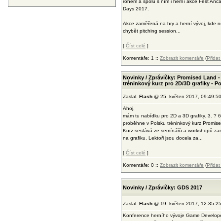
rohem a spolu s ním i herní akce Fest An
Days 2017.
Akce zaměřená na hry a herní vývoj, kde 
chybět pitching session...
[
Číst celé
]
Komentáře: 1 ::
Zobrazit komentáře
(
Přida
Novinky / Zprávičky: Promised Land -
tréninkový kurz pro 2D/3D grafiky - P
Zaslal:
Flash
@ 25. květen 2017, 09:49:5
Ahoj,
mám tu nabídku pro 2D a 3D grafiky. 3. ? 6
proběhne v Polsku tréninkový kurz Promis
Kurz sestává ze semínářů a workshopů z
na grafiku. Lektoři jsou docela za...
[
Číst celé
]
Komentáře: 0 ::
Zobrazit komentáře
(
Přida
Novinky / Zprávičky: GDS 2017
Zaslal:
Flash
@ 19. květen 2017, 12:35:2
Konference herního vývoje Game Develop