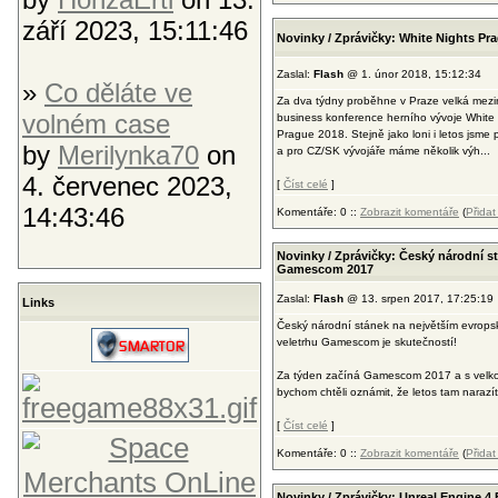
září 2023, 15:11:46
Novinky / Zprávičky: White Nights Pr
Zaslal:
Flash
@ 1. únor 2018, 15:12:34
»
Co děláte ve
Za dva týdny proběhne v Praze velká mezi
volném case
business konference herního vývoje White 
Prague 2018. Stejně jako loni i letos jsme
by
Merilynka70
on
a pro CZ/SK vývojáře máme několik výh...
4. červenec 2023,
[
Číst celé
]
14:43:46
Komentáře: 0 ::
Zobrazit komentáře
(
Přida
Novinky / Zprávičky: Český národní st
Gamescom 2017
Zaslal:
Flash
@ 13. srpen 2017, 17:25:19
Links
Český národní stánek na největším evrop
veletrhu Gamescom je skutečností!
Za týden začíná Gamescom 2017 a s velko
bychom chtěli oznámit, že letos tam narazíte
[
Číst celé
]
Komentáře: 0 ::
Zobrazit komentáře
(
Přida
Novinky / Zprávičky: Unreal Engine 4 