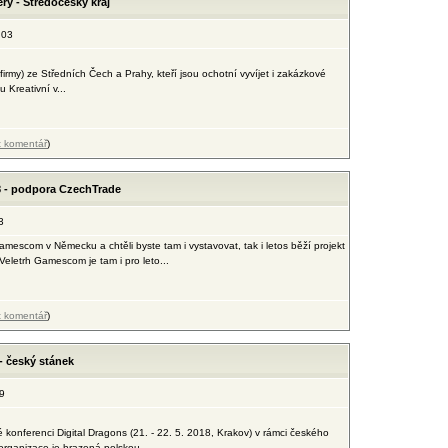
ry - Stredocesky kraj
:03
 firmy) ze Středních Čech a Prahy, kteří jsou ochotní vyvíjet i zakázkové
u Kreativní v...
t komentář
)
 - podpora CzechTrade
3
mescom v Německu a chtěli byste tam i vystavovat, tak i letos běží projekt
eletrh Gamescom je tam i pro leto...
t komentář
)
- český stánek
9
 konferenci Digital Dragons (21. - 22. 5. 2018, Krakov) v rámci českého
organizace je hrazená polskou...