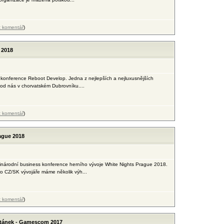
t komentář
)
 2018
á konference Reboot Develop. Jedna z nejlepších a nejluxusnějších
od nás v chorvatském Dubrovníku....
t komentář
)
ague 2018
inárodní business konference herního vývoje White Nights Prague 2018.
pro CZ/SK vývojáře máme několik výh...
t komentář
)
 stánek - Gamescom 2017