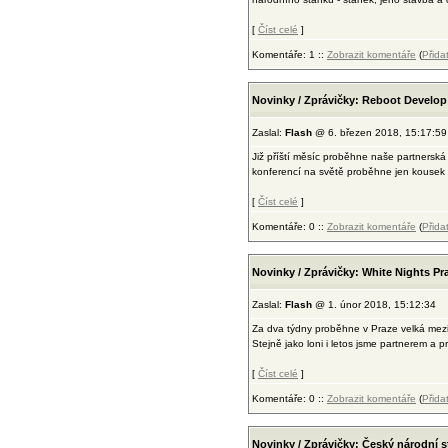
[
Číst celé
]
Komentáře: 1 ::
Zobrazit komentáře
(
Přida
Novinky / Zprávičky: Reboot Develop
Zaslal:
Flash
@ 6. březen 2018, 15:17:59
Již příští měsíc proběhne naše partnersk
konferencí na světě proběhne jen kousek 
[
Číst celé
]
Komentáře: 0 ::
Zobrazit komentáře
(
Přida
Novinky / Zprávičky: White Nights Pr
Zaslal:
Flash
@ 1. únor 2018, 15:12:34
Za dva týdny proběhne v Praze velká mez
Stejně jako loni i letos jsme partnerem a 
[
Číst celé
]
Komentáře: 0 ::
Zobrazit komentáře
(
Přida
Novinky / Zprávičky: Český národní