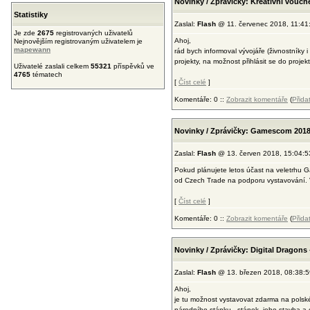
Novinky / Zprávičky: Kreativni vouche
Statistiky
Zaslal:
Flash
@ 11. červenec 2018, 11:41
Je zde
2675
registrovaných uživatelů
Ahoj,
Nejnovějším registrovaným uživatelem je
mapewann
rád bych informoval vývojáře (živnostníky i
projekty, na možnost přihlásit se do projekt
Uživatelé zaslali celkem
55321
příspěvků ve
4765
tématech
[
Číst celé
]
Komentáře: 0 ::
Zobrazit komentáře
(
Přida
Novinky / Zprávičky: Gamescom 2018
Zaslal:
Flash
@ 13. červen 2018, 15:04:5
Pokud plánujete letos účast na veletrhu Ga
od Czech Trade na podporu vystavování. V
[
Číst celé
]
Komentáře: 0 ::
Zobrazit komentáře
(
Přida
Novinky / Zprávičky: Digital Dragons 
Zaslal:
Flash
@ 13. březen 2018, 08:38:5
Ahoj,
je tu možnost vystavovat zdarma na polské
národního stánku - stánek, jeho stavba a 