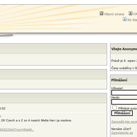
Hlavní strana
F
Ke St
Vítejte Anonym
Právě je 6. srpen
Časy uváděny v G
Přihlášení
Uživatel:
Heslo:
4:02
Přihlásit auto
a.
 2K Czech a s 2 zo 4 nasich Mafia hier i ja osobne.
Zapoměli jste svoj
Nemáte účet?
89594322944?cxt=HHwW...
Zaregistrujte se