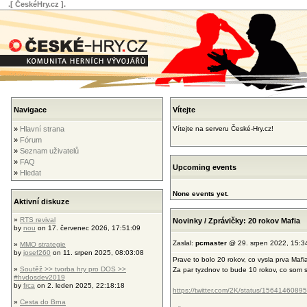
.[ ČeskéHry.cz ].
Navigace
Vítejte
»
Hlavní strana
Vítejte na serveru České-Hry.cz!
»
Fórum
»
Seznam uživatelů
»
FAQ
Upcoming events
»
Hledat
None events yet.
Aktivní diskuze
»
RTS revival
Novinky / Zprávičky: 20 rokov Mafia
by
nou
on 17. červenec 2026, 17:51:09
Zaslal:
pcmaster
@ 29. srpen 2022, 15:3
»
MMO strategie
by
josef260
on 11. srpen 2025, 08:03:08
Prave to bolo 20 rokov, co vysla prva Mafi
»
Soutěž >> tvorba hry pro DOS >>
Za par tyzdnov to bude 10 rokov, co som s
#hvdosdev2019
by
frca
on 2. leden 2025, 22:18:18
https://twitter.com/2K/status/15641460
»
Cesta do Brna