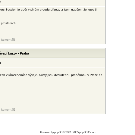
5
s Session je opět v plném proudu příprav a jsem nadšen, že letos ji
prostorách...
t komentář
)
ávací kurzy - Praha
3
rzech v rámci herního vývoje. Kurzy jsou dvoudenní, proběhnou v Praze na
t komentář
)
Powered by
phpBB
© 2001, 2005 phpBB Group