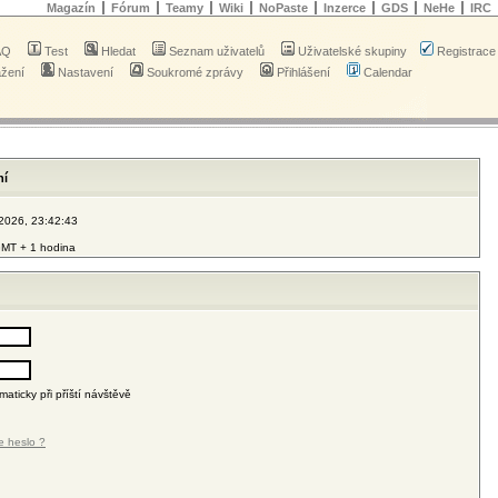
Magazín
Fórum
Teamy
Wiki
NoPaste
Inzerce
GDS
NeHe
IRC
AQ
Test
Hledat
Seznam uživatelů
Uživatelské skupiny
Registrace
ažení
Nastavení
Soukromé zprávy
Přihlášení
Calendar
ní
 2026, 23:42:43
MT + 1 hodina
maticky při příští návštěvě
e heslo ?