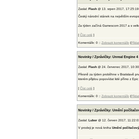
Zaslal:
Flash
@ 13. srpen 2017, 17:25:19
Český národní stánek na největším evrop
Za týden začíná Gamescom 2017 a s velkou 
[
Číst celé
]
Komentáře: 0 ::
Zobrazit komentáře
(
Přida
Novinky / Zprávičky: Unreal Engine 4 
Zaslal:
Flash
@ 24. červenec 2017, 10:30
Přesně za týden proběhne v Bratislavě prv
kterém přijdou popovídat lidé přímo z Epic
[
Číst celé
]
Komentáře: 0 ::
Zobrazit komentáře
(
Přida
Novinky / Zprávičky: Umění počítačo
Zaslal:
Lubor
@ 12. červen 2017, 11:22:0
V prodeji je nová kniha
Umění počítačový