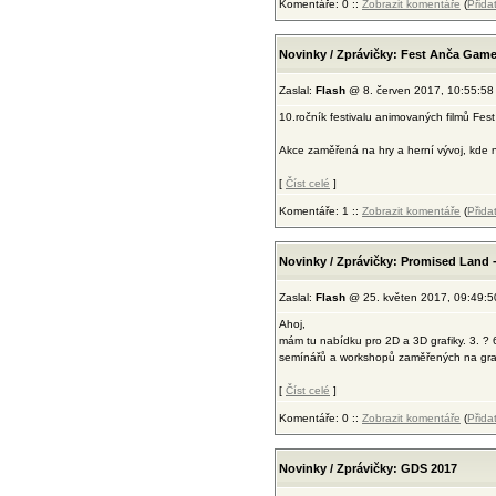
Komentáře: 0 ::
Zobrazit komentáře
(
Přida
Novinky / Zprávičky: Fest Anča Game D
Zaslal:
Flash
@ 8. červen 2017, 10:55:58
10.ročník festivalu animovaných filmů Fe
Akce zaměřená na hry a herní vývoj, kde n
[
Číst celé
]
Komentáře: 1 ::
Zobrazit komentáře
(
Přida
Novinky / Zprávičky: Promised Land -
Zaslal:
Flash
@ 25. květen 2017, 09:49:5
Ahoj,
mám tu nabídku pro 2D a 3D grafiky. 3. ? 
semínářů a workshopů zaměřených na grafik
[
Číst celé
]
Komentáře: 0 ::
Zobrazit komentáře
(
Přida
Novinky / Zprávičky: GDS 2017