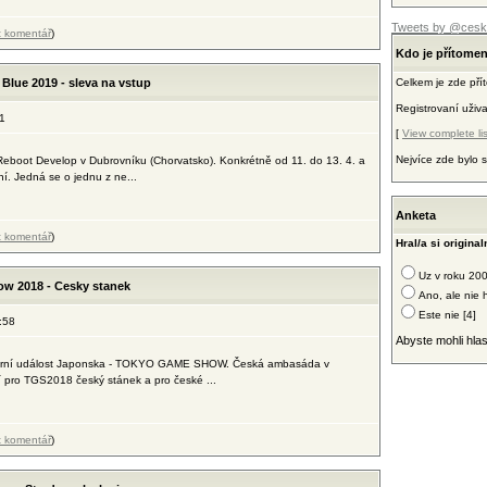
Tweets by @cesk
t komentář
)
Kdo je přítome
Blue 2019 - sleva na vstup
Celkem je zde př
Registrovaní uživ
1
[
View complete lis
Nejvíce zde bylo
Reboot Develop v Dubrovníku (Chorvatsko). Konkrétně od 11. do 13. 4. a
í. Jedná se o jednu z ne...
Anketa
t komentář
)
Hral/a si origina
Uz v roku 200
ow 2018 - Cesky stanek
Ano, ale nie 
Este nie [4]
:58
Abyste mohli hlas
í herní událost Japonska - TOKYO GAME SHOW. Česká ambasáda v
 pro TGS2018 český stánek a pro české ...
t komentář
)