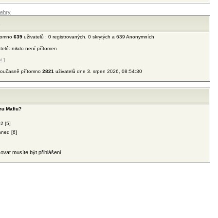
ehry
n
ítomno
639
uživatelů : 0 registrovaných, 0 skrytých a 639 Anonymních
atelé: nikdo není přítomen
t
]
 současně přítomno
2821
uživatelů dne 3. srpen 2026, 08:54:30
lnu Mafiu?
2 [5]
hned [6]
ovat musíte být přihlášeni