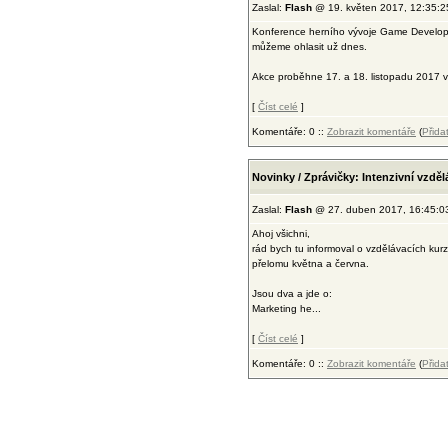
Zaslal:
Flash
@ 19. květen 2017, 12:35:2
Konference herního vývoje Game Developer
můžeme ohlasit už dnes.
Akce proběhne 17. a 18. listopadu 2017 v 
[
Číst celé
]
Komentáře: 0 ::
Zobrazit komentáře
(
Přida
Novinky / Zprávičky: Intenzivní vzděl
Zaslal:
Flash
@ 27. duben 2017, 16:45:0
Ahoj všichni,
rád bych tu informoval o vzdělávacích ku
přelomu května a června.
Jsou dva a jde o:
Marketing he...
[
Číst celé
]
Komentáře: 0 ::
Zobrazit komentáře
(
Přida