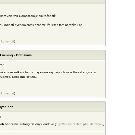
ském veletrhu Gamescom je skutečností!
radostí bychom chtěli oznámit, že letos tam narazíte i na ...
t komentář
)
Evening - Bratislava
:55
ní epické setkání herních vývojářů zajímajících se o Unreal engine, o
 Games. Nenechte si tuto...
t komentář
)
vých her
3
ch her
české autorky
Heleny Bendové
(
http://namu.cz/item.php?item=329
)