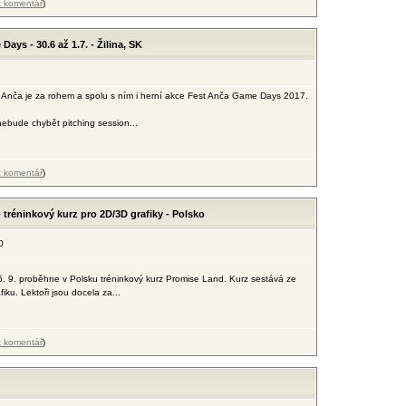
t komentář
)
ays - 30.6 až 1.7. - Žilina, SK
st Anča je za rohem a spolu s ním i herní akce Fest Anča Game Days 2017.
ebude chybět pitching session...
t komentář
)
 tréninkový kurz pro 2D/3D grafiky - Polsko
0
6. 9. proběhne v Polsku tréninkový kurz Promise Land. Kurz sestává ze
u. Lektoři jsou docela za...
t komentář
)