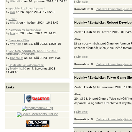
by
VVendigo
on 30. prosinec 2024, 19:56:24
[
Číst celé
]
»
specialni kopirovani pameti
Komentáře: 8 ::
Zobrazit komentáře
(
Přida
by
mar
on 26. srpen 2024, 17:05:33
»
Poker
Novinky / Zprávičky: Reboot Develop 
by
nikesk
on 4. květen 2024, 16:18:45
»
Konverze vs konstruktor
Zaslal:
Flash
@ 19. březen 2019, 09:54:5
by
frca
on 29. duben 2024, 21:14:26
Ahoj,
»
Slunicko z Elite
již za necelý měsíc proběhne konference 
by
VVendigo
on 21. září 2023, 13:35:16
seznam přednášejících je skutečně famózn
»
GTA SAN ANDREAS MULTIPLAYER
SERVERY CZ/SK/EN
[
Číst celé
]
by
HonzaErtl
on 13. září 2023, 15:11:46
Komentáře: 0 ::
Zobrazit komentáře
(
Přida
»
Co děláte ve volném case
by
Merilynka70
on 4. červenec 2023,
14:43:46
Novinky / Zprávičky: Tokyo Game Sh
Links
Zaslal:
Flash
@ 16. červenec 2018, 11:36
Ahoj,
20. až 23. 9. proběhne v Tokiu největš
Japonsku a agentura CzechInvest chystají
[
Číst celé
]
Komentáře: 0 ::
Zobrazit komentáře
(
Přida