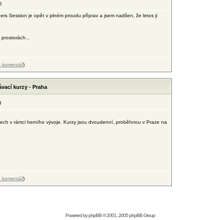
5
s Session je opět v plném proudu příprav a jsem nadšen, že letos ji
prostorách...
t komentář
)
ávací kurzy - Praha
3
rzech v rámci herního vývoje. Kurzy jsou dvoudenní, proběhnou v Praze na
t komentář
)
Powered by
phpBB
© 2001, 2005 phpBB Group