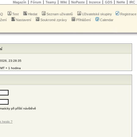
Magazín
Fórum
Teamy
Wiki
NoPaste
Inzerce
GDS
NeHe
IRC
AQ
Test
Hledat
Seznam uživatelů
Uživatelské skupiny
Registrace
ažení
Nastavení
Soukromé zprávy
Přihlášení
Calendar
ní
 2026, 23:28:35
MT + 1 hodina
maticky při příští návštěvě
e heslo ?