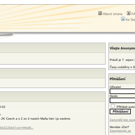
Hlavní strana
F
Ke St
Vítejte Anonym
Právě je 7. srpen
Časy uváděny v G
Přihlášení
Uživatel:
Heslo:
4:02
Přihlásit auto
a.
 2K Czech a s 2 zo 4 nasich Mafia hier i ja osobne.
Zapoměli jste svoj
Nemáte účet?
89594322944?cxt=HHwW...
Zaregistrujte se