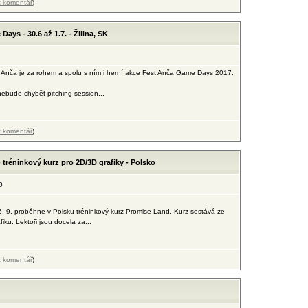
t komentář
)
ays - 30.6 až 1.7. - Žilina, SK
st Anča je za rohem a spolu s ním i herní akce Fest Anča Game Days 2017.
ebude chybět pitching session...
t komentář
)
 tréninkový kurz pro 2D/3D grafiky - Polsko
0
6. 9. proběhne v Polsku tréninkový kurz Promise Land. Kurz sestává ze
u. Lektoři jsou docela za...
t komentář
)