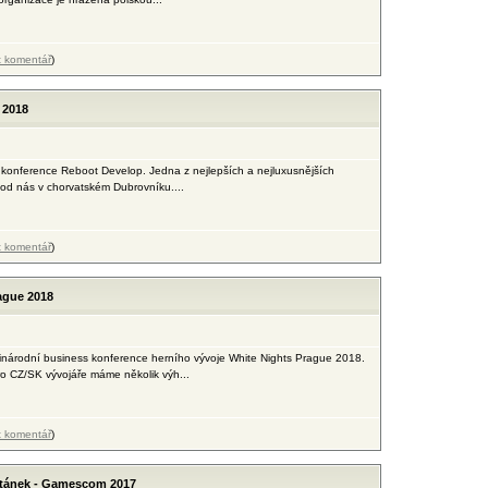
t komentář
)
 2018
á konference Reboot Develop. Jedna z nejlepších a nejluxusnějších
od nás v chorvatském Dubrovníku....
t komentář
)
ague 2018
inárodní business konference herního vývoje White Nights Prague 2018.
pro CZ/SK vývojáře máme několik výh...
t komentář
)
 stánek - Gamescom 2017