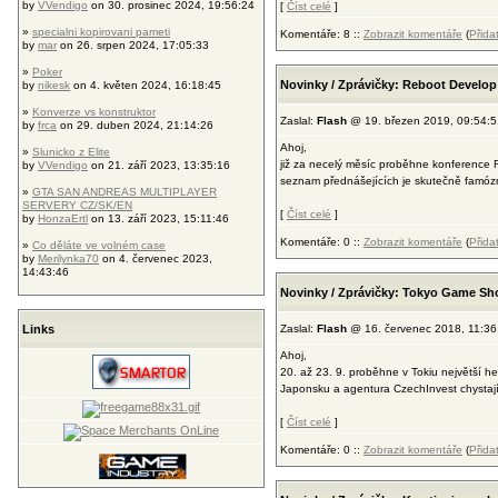
by
VVendigo
on 30. prosinec 2024, 19:56:24
[
Číst celé
]
»
specialni kopirovani pameti
Komentáře: 8 ::
Zobrazit komentáře
(
Přida
by
mar
on 26. srpen 2024, 17:05:33
»
Poker
Novinky / Zprávičky: Reboot Develop 
by
nikesk
on 4. květen 2024, 16:18:45
»
Konverze vs konstruktor
Zaslal:
Flash
@ 19. březen 2019, 09:54:5
by
frca
on 29. duben 2024, 21:14:26
Ahoj,
»
Slunicko z Elite
již za necelý měsíc proběhne konference 
by
VVendigo
on 21. září 2023, 13:35:16
seznam přednášejících je skutečně famózn
»
GTA SAN ANDREAS MULTIPLAYER
SERVERY CZ/SK/EN
[
Číst celé
]
by
HonzaErtl
on 13. září 2023, 15:11:46
Komentáře: 0 ::
Zobrazit komentáře
(
Přida
»
Co děláte ve volném case
by
Merilynka70
on 4. červenec 2023,
14:43:46
Novinky / Zprávičky: Tokyo Game Sh
Links
Zaslal:
Flash
@ 16. červenec 2018, 11:36
Ahoj,
20. až 23. 9. proběhne v Tokiu největš
Japonsku a agentura CzechInvest chystají
[
Číst celé
]
Komentáře: 0 ::
Zobrazit komentáře
(
Přida