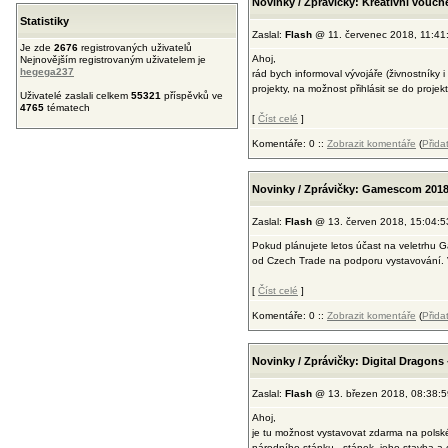
Novinky / Zprávičky: Kreativni vouche
Statistiky
Zaslal:
Flash
@ 11. červenec 2018, 11:41
Je zde
2676
registrovaných uživatelů
Ahoj,
Nejnovějším registrovaným uživatelem je
hegega237
rád bych informoval vývojáře (živnostníky i
projekty, na možnost přihlásit se do projekt
Uživatelé zaslali celkem
55321
příspěvků ve
4765
tématech
[
Číst celé
]
Komentáře: 0 ::
Zobrazit komentáře
(
Přida
Novinky / Zprávičky: Gamescom 2018
Zaslal:
Flash
@ 13. červen 2018, 15:04:5
Pokud plánujete letos účast na veletrhu Ga
od Czech Trade na podporu vystavování. V
[
Číst celé
]
Komentáře: 0 ::
Zobrazit komentáře
(
Přida
Novinky / Zprávičky: Digital Dragons 
Zaslal:
Flash
@ 13. březen 2018, 08:38:5
Ahoj,
je tu možnost vystavovat zdarma na polské
národního stánku - stánek, jeho stavba a 