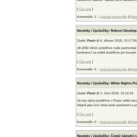
[
Číst celé
]
Komentáře: 1 ::
Zobrazit komentáře
(
Přida
Novinky / Zprávičky: Reboot Develop
Zaslal:
Flash
@ 6. březen 2018, 15:17:59
Již příští měsíc proběhne naše partnersk
konferencí na světě proběhne jen kousek 
[
Číst celé
]
Komentáře: 0 ::
Zobrazit komentáře
(
Přida
Novinky / Zprávičky: White Nights Pr
Zaslal:
Flash
@ 1. únor 2018, 15:12:34
Za dva týdny proběhne v Praze velká mez
Stejně jako loni i letos jsme partnerem a 
[
Číst celé
]
Komentáře: 0 ::
Zobrazit komentáře
(
Přida
Novinky / Zprávičky: Český národní