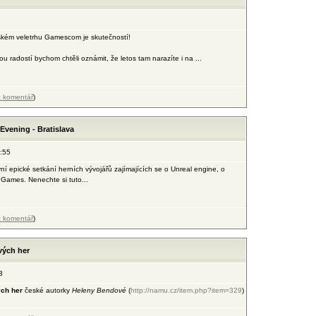
ském veletrhu Gamescom je skutečností!
radostí bychom chtěli oznámit, že letos tam narazíte i na ...
t komentář
)
Evening - Bratislava
:55
ní epické setkání herních vývojářů zajímajících se o Unreal engine, o
 Games. Nenechte si tuto...
t komentář
)
vých her
3
ch her
české autorky
Heleny Bendové
(
http://namu.cz/item.php?item=329
)