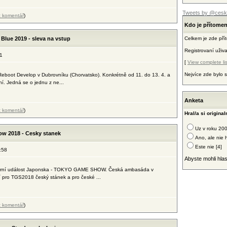
Tweets by @cesk
t komentář
)
Kdo je přítome
Blue 2019 - sleva na vstup
Celkem je zde př
Registrovaní uživ
1
[
View complete lis
Nejvíce zde bylo
Reboot Develop v Dubrovníku (Chorvatsko). Konkrétně od 11. do 13. 4. a
í. Jedná se o jednu z ne...
Anketa
t komentář
)
Hral/a si origina
Uz v roku 200
ow 2018 - Cesky stanek
Ano, ale nie 
Este nie [4]
:58
Abyste mohli hlas
í herní událost Japonska - TOKYO GAME SHOW. Česká ambasáda v
 pro TGS2018 český stánek a pro české ...
t komentář
)