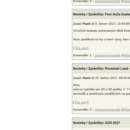
Komentáře: 0 ::
Zobrazit komentáře
(
Přida
Novinky / Zprávičky: Fest Anča Game D
Zaslal:
Flash
@ 8. červen 2017, 10:55:58
10.ročník festivalu animovaných filmů Fe
Akce zaměřená na hry a herní vývoj, kde n
[
Číst celé
]
Komentáře: 1 ::
Zobrazit komentáře
(
Přida
Novinky / Zprávičky: Promised Land -
Zaslal:
Flash
@ 25. květen 2017, 09:49:5
Ahoj,
mám tu nabídku pro 2D a 3D grafiky. 3. ? 
semínářů a workshopů zaměřených na grafik
[
Číst celé
]
Komentáře: 0 ::
Zobrazit komentáře
(
Přida
Novinky / Zprávičky: GDS 2017