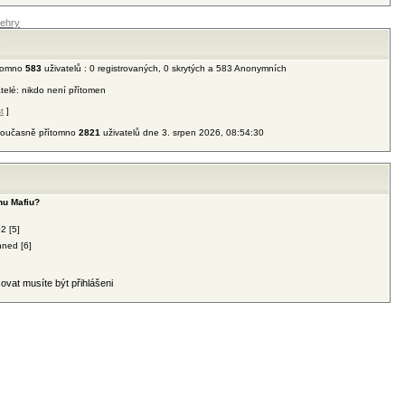
ehry
n
ítomno
583
uživatelů : 0 registrovaných, 0 skrytých a 583 Anonymních
atelé: nikdo není přítomen
t
]
 současně přítomno
2821
uživatelů dne 3. srpen 2026, 08:54:30
lnu Mafiu?
2 [5]
hned [6]
ovat musíte být přihlášeni