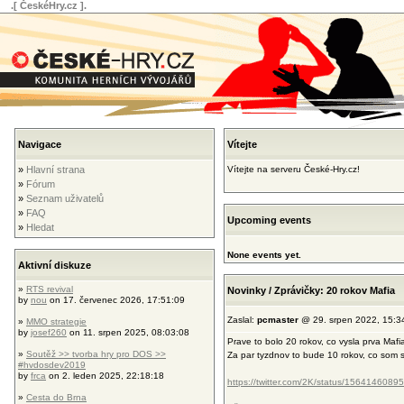
.[ ČeskéHry.cz ].
Navigace
Vítejte
»
Hlavní strana
Vítejte na serveru České-Hry.cz!
»
Fórum
»
Seznam uživatelů
»
FAQ
Upcoming events
»
Hledat
None events yet.
Aktivní diskuze
»
RTS revival
Novinky / Zprávičky: 20 rokov Mafia
by
nou
on 17. červenec 2026, 17:51:09
Zaslal:
pcmaster
@ 29. srpen 2022, 15:3
»
MMO strategie
by
josef260
on 11. srpen 2025, 08:03:08
Prave to bolo 20 rokov, co vysla prva Mafi
»
Soutěž >> tvorba hry pro DOS >>
Za par tyzdnov to bude 10 rokov, co som s
#hvdosdev2019
by
frca
on 2. leden 2025, 22:18:18
https://twitter.com/2K/status/15641460
»
Cesta do Brna