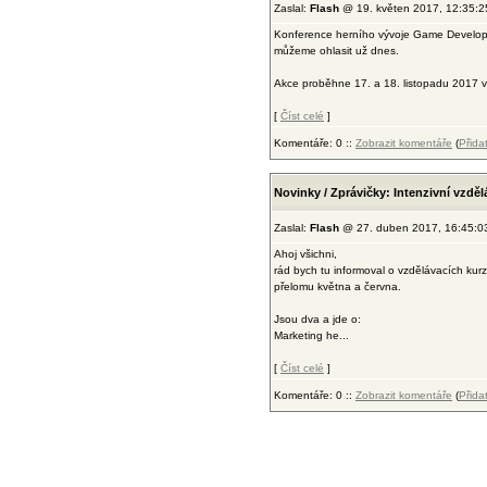
Zaslal:
Flash
@ 19. květen 2017, 12:35:2
Konference herního vývoje Game Developer
můžeme ohlasit už dnes.
Akce proběhne 17. a 18. listopadu 2017 v 
[
Číst celé
]
Komentáře: 0 ::
Zobrazit komentáře
(
Přida
Novinky / Zprávičky: Intenzivní vzděl
Zaslal:
Flash
@ 27. duben 2017, 16:45:0
Ahoj všichni,
rád bych tu informoval o vzdělávacích ku
přelomu května a června.
Jsou dva a jde o:
Marketing he...
[
Číst celé
]
Komentáře: 0 ::
Zobrazit komentáře
(
Přida