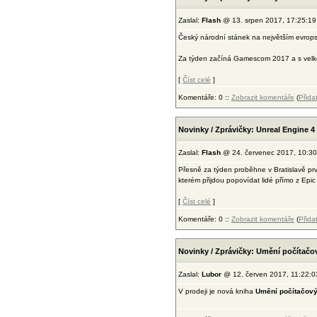
Zaslal:
Flash
@ 13. srpen 2017, 17:25:19
Český národní stánek na největším evrop
Za týden začíná Gamescom 2017 a s velkou 
[
Číst celé
]
Komentáře: 0 ::
Zobrazit komentáře
(
Přida
Novinky / Zprávičky: Unreal Engine 4 
Zaslal:
Flash
@ 24. červenec 2017, 10:30
Přesně za týden proběhne v Bratislavě prv
kterém přijdou popovídat lidé přímo z Epic
[
Číst celé
]
Komentáře: 0 ::
Zobrazit komentáře
(
Přida
Novinky / Zprávičky: Umění počítačo
Zaslal:
Lubor
@ 12. červen 2017, 11:22:0
V prodeji je nová kniha
Umění počítačový