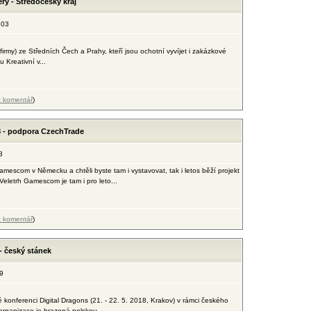
ry - Stredocesky kraj
:03
 firmy) ze Středních Čech a Prahy, kteří jsou ochotní vyvíjet i zakázkové
u Kreativní v...
t komentář
)
 - podpora CzechTrade
3
mescom v Německu a chtěli byste tam i vystavovat, tak i letos běží projekt
eletrh Gamescom je tam i pro leto...
t komentář
)
- český stánek
9
 konferenci Digital Dragons (21. - 22. 5. 2018, Krakov) v rámci českého
organizace je hrazená polskou...