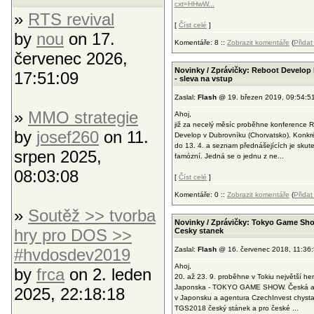
cxt=HHwW...
»
RTS revival
[
Číst celé
]
by
nou
on 17.
Komentáře: 8 ::
Zobrazit komentáře
(
Přida
červenec 2026,
Novinky / Zprávičky: Reboot Develop
17:51:09
- sleva na vstup
Zaslal:
Flash
@ 19. březen 2019, 09:54:5
»
MMO strategie
Ahoj,
již za necelý měsíc proběhne konference 
by
josef260
on 11.
Develop v Dubrovníku (Chorvatsko). Konkr
do 13. 4. a seznam přednášejících je skut
srpen 2025,
famózní. Jedná se o jednu z ne...
08:03:08
[
Číst celé
]
Komentáře: 0 ::
Zobrazit komentáře
(
Přida
»
Soutěž >> tvorba
Novinky / Zprávičky: Tokyo Game Sho
hry pro DOS >>
Cesky stanek
#hvdosdev2019
Zaslal:
Flash
@ 16. červenec 2018, 11:36
Ahoj,
by
frca
on 2. leden
20. až 23. 9. proběhne v Tokiu největší her
Japonska - TOKYO GAME SHOW. Česká 
2025, 22:18:18
v Japonsku a agentura CzechInvest chystaj
TGS2018 český stánek a pro české ...