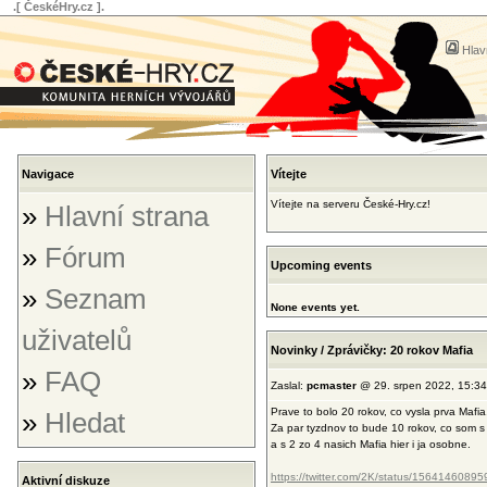
.[ ČeskéHry.cz ].
Hlav
Navigace
Vítejte
Vítejte na serveru České-Hry.cz!
»
Hlavní strana
»
Fórum
Upcoming events
»
Seznam
None events yet.
uživatelů
Novinky / Zprávičky: 20 rokov Mafia
»
FAQ
Zaslal:
pcmaster
@ 29. srpen 2022, 15:34
Prave to bolo 20 rokov, co vysla prva Mafia
»
Hledat
Za par tyzdnov to bude 10 rokov, co som 
a s 2 zo 4 nasich Mafia hier i ja osobne.
https://twitter.com/2K/status/156414608
Aktivní diskuze