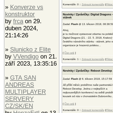
Komentáře: 0 ::
Zobrazit komentáře
(
Přida
»
Konverze vs
konstruktor
Novinky / Zprávičky: Digital Dragons 
stánek
by
frca
on 29.
Zaslal:
Flash
@ 13. březen 2018, 08:38:5
duben 2024,
Ahoj,
21:14:26
je tu možnost vystavovat zdarma na polské
Digital Dragons (21. - 22. 5. 2018, Krakov) 
českého národního stánku - stánek, jeho 
organizace je hrazená polskou...
»
Slunicko z Elite
[
Číst celé
]
by
VVendigo
on 21.
Komentáře: 1 ::
Zobrazit komentáře
(
Přida
září 2023, 13:35:16
Novinky / Zprávičky: Reboot Develop
»
GTA SAN
Zaslal:
Flash
@ 6. březen 2018, 15:17:59
ANDREAS
Již příští měsíc proběhne naše partnerská
Reboot Develop. Jedna z nejlepších a
MULTIPLAYER
nejluxusnějších konferencí na světě probě
kousek od nás v chorvatském Dubrovníku..
SERVERY
CZ/SK/EN
[
Číst celé
]
Komentáře: 0 ::
Zobrazit komentáře
(
Přida
by
HonzaErtl
on 13.