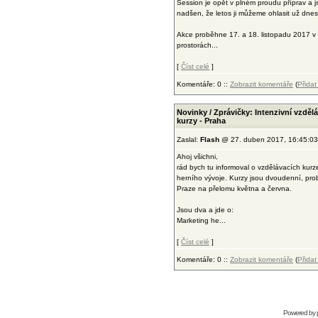
Session je opět v plném proudu příprav a 
nadšen, že letos ji můžeme ohlasit už dnes
Akce proběhne 17. a 18. listopadu 2017 v
prostorách...
[
Číst celé
]
Komentáře: 0 ::
Zobrazit komentáře
(
Přida
Novinky / Zprávičky: Intenzivní vzděl
kurzy - Praha
Zaslal:
Flash
@ 27. duben 2017, 16:45:03
Ahoj všichni,
rád bych tu informoval o vzdělávacích kurz
herního vývoje. Kurzy jsou dvoudenní, pr
Praze na přelomu května a června.
Jsou dva a jde o:
Marketing he...
[
Číst celé
]
Komentáře: 0 ::
Zobrazit komentáře
(
Přida
Powered by