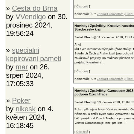
»
Cesta do Brna
[
Číst celé
]
Komentáře: 0 ::
Zobrazit komentáře
(
Přida
by
VVendigo
on 30.
prosinec 2024,
Novinky / Zprávičky: Kreativni vouche
Stredocesky kraj
19:56:24
Zaslal:
Flash
@ 11. červenec 2018, 11:41:
Ahoj,
»
specialni
rád bych informoval vývojáře (živnostníky i f
Středních Čech a Prahy, kteří jsou ochotní v
kopirovani pameti
zakázkové projekty, na možnost přihlásit s
projektu Kreativní v...
by
mar
on 26.
[
Číst celé
]
srpen 2024,
Komentáře: 0 ::
Zobrazit komentáře
(
Přida
17:05:33
Novinky / Zprávičky: Gamescom 2018 
podpora CzechTrade
»
Poker
Zaslal:
Flash
@ 13. červen 2018, 15:04:5
by
nikesk
on 4.
Pokud plánujete letos účast na veletrhu 
Německu a chtěli byste tam i vystavovat, tak
květen 2024,
běží projekt od Czech Trade na podporu v
Veletrh Gamescom je tam i pro leto...
16:18:45
[
Číst celé
]