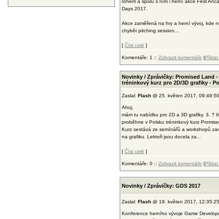
rohem a spolu s ním i herní akce Fest An
Days 2017.
Akce zaměřená na hry a herní vývoj, kde 
chybět pitching session...
[
Číst celé
]
Komentáře: 1 ::
Zobrazit komentáře
(
Přida
Novinky / Zprávičky: Promised Land -
tréninkový kurz pro 2D/3D grafiky - P
Zaslal:
Flash
@ 25. květen 2017, 09:49:5
Ahoj,
mám tu nabídku pro 2D a 3D grafiky. 3. ? 6
proběhne v Polsku tréninkový kurz Promis
Kurz sestává ze semínářů a workshopů z
na grafiku. Lektoři jsou docela za...
[
Číst celé
]
Komentáře: 0 ::
Zobrazit komentáře
(
Přida
Novinky / Zprávičky: GDS 2017
Zaslal:
Flash
@ 19. květen 2017, 12:35:2
Konference herního vývoje Game Develop