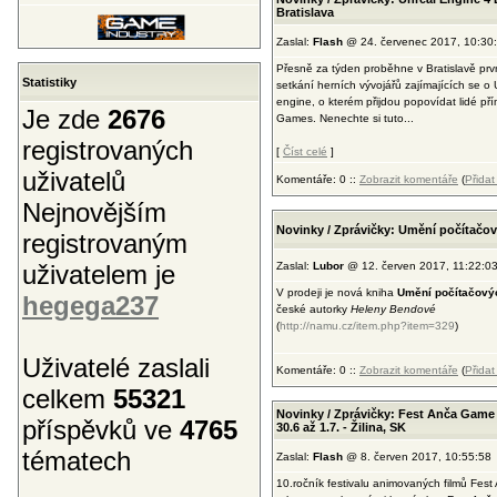
Bratislava
Zaslal:
Flash
@ 24. červenec 2017, 10:30
Přesně za týden proběhne v Bratislavě prv
Statistiky
setkání herních vývojářů zajímajících se o 
engine, o kterém přijdou popovídat lidé př
Je zde
2676
Games. Nenechte si tuto...
registrovaných
[
Číst celé
]
uživatelů
Komentáře: 0 ::
Zobrazit komentáře
(
Přida
Nejnovějším
Novinky / Zprávičky: Umění počítačo
registrovaným
uživatelem je
Zaslal:
Lubor
@ 12. červen 2017, 11:22:0
V prodeji je nová kniha
Umění počítačový
hegega237
české autorky
Heleny Bendové
(
http://namu.cz/item.php?item=329
)
Uživatelé zaslali
Komentáře: 0 ::
Zobrazit komentáře
(
Přida
celkem
55321
Novinky / Zprávičky: Fest Anča Game
příspěvků ve
4765
30.6 až 1.7. - Žilina, SK
tématech
Zaslal:
Flash
@ 8. červen 2017, 10:55:58
10.ročník festivalu animovaných filmů Fest