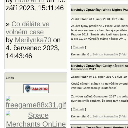
září 2023, 15:11:46
Novinky / Zprávičky: White Nights Pr
Zaslal:
Flash
@ 1. únor 2018, 15:12:34
»
Co děláte ve
Za dva týdny proběhne v Praze velká mezi
volném case
business konference herního vývoje White 
Prague 2018. Stejně jako loni i letos jsme
by
Merilynka70
on
a pro CZ/SK vývojáře máme několik výh...
4. červenec 2023,
[
Číst celé
]
14:43:46
Komentáře: 0 ::
Zobrazit komentáře
(
Přida
Novinky / Zprávičky: Český národní st
Gamescom 2017
Zaslal:
Flash
@ 13. srpen 2017, 17:25:19
Links
Český národní stánek na největším evrop
veletrhu Gamescom je skutečností!
Za týden začíná Gamescom 2017 a s velko
bychom chtěli oznámit, že letos tam narazíte
[
Číst celé
]
Komentáře: 0 ::
Zobrazit komentáře
(
Přida
Novinky / Zprávičky: Unreal Engine 4 