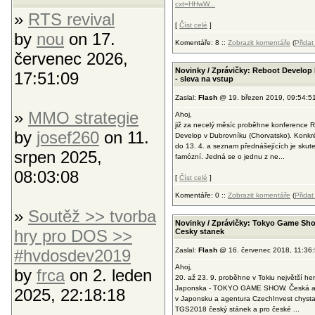
cxt=HHwW...
»
RTS revival
[
Číst celé
]
by
nou
on 17.
Komentáře: 8 ::
Zobrazit komentáře
(
Přida
červenec 2026,
Novinky / Zprávičky: Reboot Develop
17:51:09
- sleva na vstup
Zaslal:
Flash
@ 19. březen 2019, 09:54:5
»
MMO strategie
Ahoj,
již za necelý měsíc proběhne konference 
by
josef260
on 11.
Develop v Dubrovníku (Chorvatsko). Konkr
do 13. 4. a seznam přednášejících je skut
srpen 2025,
famózní. Jedná se o jednu z ne...
08:03:08
[
Číst celé
]
Komentáře: 0 ::
Zobrazit komentáře
(
Přida
»
Soutěž >> tvorba
Novinky / Zprávičky: Tokyo Game Sho
hry pro DOS >>
Cesky stanek
#hvdosdev2019
Zaslal:
Flash
@ 16. červenec 2018, 11:36
Ahoj,
by
frca
on 2. leden
20. až 23. 9. proběhne v Tokiu největší her
Japonska - TOKYO GAME SHOW. Česká 
2025, 22:18:18
v Japonsku a agentura CzechInvest chystaj
TGS2018 český stánek a pro české ...