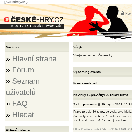
.[ ČeskéHry.cz ].
Hlav
Navigace
Vítejte
Vítejte na serveru České-Hry.cz!
»
Hlavní strana
»
Fórum
Upcoming events
»
Seznam
None events yet.
uživatelů
Novinky / Zprávičky: 20 rokov Mafia
»
FAQ
Zaslal:
pcmaster
@ 29. srpen 2022, 15:34
Prave to bolo 20 rokov, co vysla prva Mafia
»
Hledat
Za par tyzdnov to bude 10 rokov, co som 
a s 2 zo 4 nasich Mafia hier i ja osobne.
https://twitter.com/2K/status/156414608
Aktivní diskuze