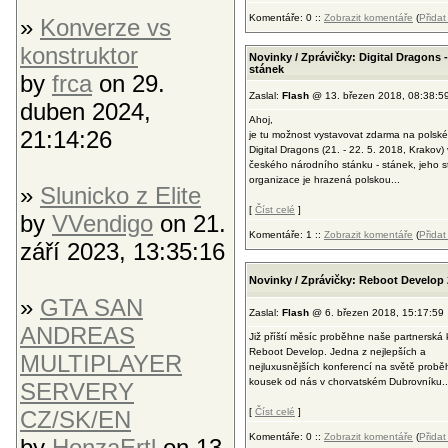
Komentáře: 0 ::
Zobrazit komentáře
(
Přida
»
Konverze vs
konstruktor
Novinky / Zprávičky: Digital Dragons 
stánek
by
frca
on 29.
Zaslal:
Flash
@ 13. březen 2018, 08:38:5
duben 2024,
Ahoj,
21:14:26
je tu možnost vystavovat zdarma na polské
Digital Dragons (21. - 22. 5. 2018, Krakov) 
českého národního stánku - stánek, jeho 
organizace je hrazená polskou...
»
Slunicko z Elite
[
Číst celé
]
by
VVendigo
on 21.
Komentáře: 1 ::
Zobrazit komentáře
(
Přida
září 2023, 13:35:16
Novinky / Zprávičky: Reboot Develop
»
GTA SAN
Zaslal:
Flash
@ 6. březen 2018, 15:17:59
ANDREAS
Již příští měsíc proběhne naše partnerská
Reboot Develop. Jedna z nejlepších a
MULTIPLAYER
nejluxusnějších konferencí na světě probě
kousek od nás v chorvatském Dubrovníku..
SERVERY
CZ/SK/EN
[
Číst celé
]
Komentáře: 0 ::
Zobrazit komentáře
(
Přida
by
HonzaErtl
on 13.