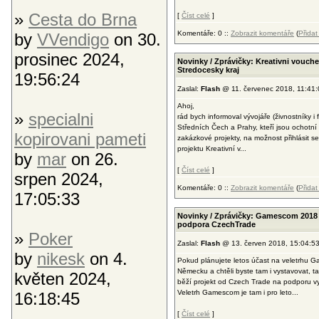
»
Cesta do Brna
[
Číst celé
]
Komentáře: 0 ::
Zobrazit komentáře
(
Přida
by
VVendigo
on 30.
prosinec 2024,
Novinky / Zprávičky: Kreativni vouche
Stredocesky kraj
19:56:24
Zaslal:
Flash
@ 11. červenec 2018, 11:41:
Ahoj,
»
specialni
rád bych informoval vývojáře (živnostníky i f
Středních Čech a Prahy, kteří jsou ochotní v
kopirovani pameti
zakázkové projekty, na možnost přihlásit s
projektu Kreativní v...
by
mar
on 26.
[
Číst celé
]
srpen 2024,
Komentáře: 0 ::
Zobrazit komentáře
(
Přida
17:05:33
Novinky / Zprávičky: Gamescom 2018 
podpora CzechTrade
»
Poker
Zaslal:
Flash
@ 13. červen 2018, 15:04:5
by
nikesk
on 4.
Pokud plánujete letos účast na veletrhu 
Německu a chtěli byste tam i vystavovat, tak
květen 2024,
běží projekt od Czech Trade na podporu v
Veletrh Gamescom je tam i pro leto...
16:18:45
[
Číst celé
]