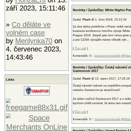
září 2023, 15:11:46
Novinky / Zprávičky: White Nights Pr
Zaslal:
Flash
@ 1. únor 2018, 15:12:34
»
Co děláte ve
Za dva týdny proběhne v Praze velká mezi
volném case
business konference herního vývoje White 
Prague 2018. Stejně jako loni i letos jsme
by
Merilynka70
on
a pro CZ/SK vývojáře máme několik výh...
4. červenec 2023,
[
Číst celé
]
14:43:46
Komentáře: 0 ::
Zobrazit komentáře
(
Přida
Novinky / Zprávičky: Český národní st
Gamescom 2017
Zaslal:
Flash
@ 13. srpen 2017, 17:25:19
Links
Český národní stánek na největším evrop
veletrhu Gamescom je skutečností!
Za týden začíná Gamescom 2017 a s velko
bychom chtěli oznámit, že letos tam narazíte
[
Číst celé
]
Komentáře: 0 ::
Zobrazit komentáře
(
Přida
Novinky / Zprávičky: Unreal Engine 4 