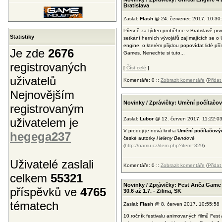
Bratislava
Zaslal:
Flash
@ 24. červenec 2017, 10:30
Přesně za týden proběhne v Bratislavě prv
Statistiky
setkání herních vývojářů zajímajících se o 
engine, o kterém přijdou popovídat lidé př
Je zde
2676
Games. Nenechte si tuto...
registrovaných
[
Číst celé
]
uživatelů
Komentáře: 0 ::
Zobrazit komentáře
(
Přida
Nejnovějším
Novinky / Zprávičky: Umění počítačo
registrovaným
uživatelem je
Zaslal:
Lubor
@ 12. červen 2017, 11:22:0
V prodeji je nová kniha
Umění počítačový
hegega237
české autorky
Heleny Bendové
(
http://namu.cz/item.php?item=329
)
Uživatelé zaslali
Komentáře: 0 ::
Zobrazit komentáře
(
Přida
celkem
55321
Novinky / Zprávičky: Fest Anča Game
příspěvků ve
4765
30.6 až 1.7. - Žilina, SK
tématech
Zaslal:
Flash
@ 8. červen 2017, 10:55:58
10.ročník festivalu animovaných filmů Fest