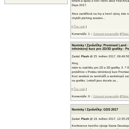
rohem a spolu s ním i herní akce Fest An
Days 2017.
Akce zaměřená na hry a herní vývoj, kde 
chybět pitching session...
[
Číst celé
]
Komentáře: 1 ::
Zobrazit komentáře
(
Přida
Novinky / Zprávičky: Promised Land -
tréninkový kurz pro 2D/3D grafiky - P
Zaslal:
Flash
@ 25. květen 2017, 09:49:5
Ahoj,
mám tu nabídku pro 2D a 3D grafiky. 3. ? 6
proběhne v Polsku tréninkový kurz Promis
Kurz sestává ze semínářů a workshopů z
na grafiku. Lektoři jsou docela za...
[
Číst celé
]
Komentáře: 0 ::
Zobrazit komentáře
(
Přida
Novinky / Zprávičky: GDS 2017
Zaslal:
Flash
@ 19. květen 2017, 12:35:2
Konference herního vývoje Game Develop