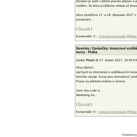
Session je opět v plném proudu příprav a 
nadšen, že letos ji můžeme ohlasit už dnes
Akce proběhne 17. a 18. listopadu 2017 v
prostorách...
[
Číst celé
]
Komentáře: 0 ::
Zobrazit komentáře
(
Přida
Novinky / Zprávičky: Intenzivní vzděl
kurzy - Praha
Zaslal:
Flash
@ 27. duben 2017, 16:45:03
Ahoj všichni,
rád bych tu informoval o vzdělávacích kurz
herního vývoje. Kurzy jsou dvoudenní, pr
Praze na přelomu května a června.
Jsou dva a jde o:
Marketing he...
[
Číst celé
]
Komentáře: 0 ::
Zobrazit komentáře
(
Přida
Powered by