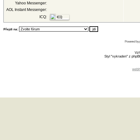
Yahoo Messenger:
AOL Instant Messenger:
ICQ:
Přejdi na:
Powered by
Vzh
Styl "vykraden" z php
webh