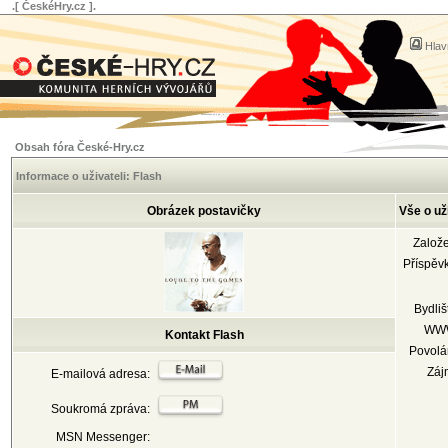
.[ ČeskéHry.cz ].
Hlav
Obsah fóra České-Hry.cz
Informace o uživateli: Flash
Obrázek postavičky
Vše o už
Založ
Příspěv
Bydliš
WW
Kontakt Flash
Povolá
Záj
E-mailová adresa:
Soukromá zpráva:
MSN Messenger: