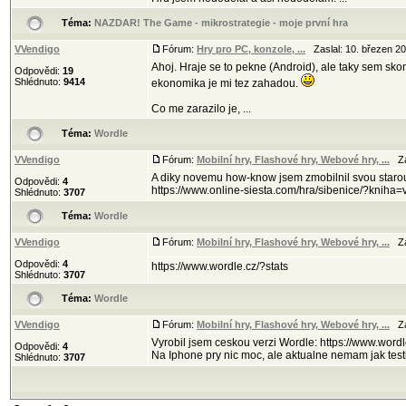
Téma:
NAZDAR! The Game - mikrostrategie - moje první hra
VVendigo
Fórum:
Hry pro PC, konzole, ...
Zaslal: 10. březen 2
Ahoj. Hraje se to pekne (Android), ale taky sem sko
Odpovědi:
19
Shlédnuto:
9414
ekonomika je mi tez zahadou.
Co me zarazilo je, ...
Téma:
Wordle
VVendigo
Fórum:
Mobilní hry, Flashové hry, Webové hry, ...
Zas
A diky novemu how-know jsem zmobilnil svou starou
Odpovědi:
4
https://www.online-siesta.com/hra/sibenice/?kniha
Shlédnuto:
3707
Téma:
Wordle
VVendigo
Fórum:
Mobilní hry, Flashové hry, Webové hry, ...
Zas
Odpovědi:
4
https://www.wordle.cz/?stats
Shlédnuto:
3707
Téma:
Wordle
VVendigo
Fórum:
Mobilní hry, Flashové hry, Webové hry, ...
Zas
Vyrobil jsem ceskou verzi Wordle: https://www.wordl
Odpovědi:
4
Na Iphone pry nic moc, ale aktualne nemam jak testi
Shlédnuto:
3707