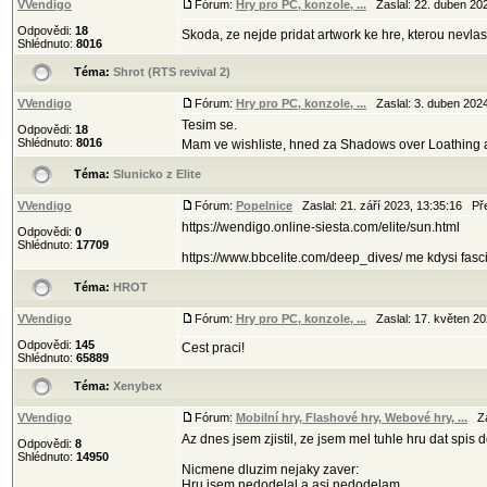
VVendigo
Fórum:
Hry pro PC, konzole, ...
Zaslal: 22. duben 20
Odpovědi:
18
Skoda, ze nejde pridat artwork ke hre, kterou nevlas
Shlédnuto:
8016
Téma:
Shrot (RTS revival 2)
VVendigo
Fórum:
Hry pro PC, konzole, ...
Zaslal: 3. duben 202
Tesim se.
Odpovědi:
18
Shlédnuto:
8016
Mam ve wishliste, hned za Shadows over Loathing a 
Téma:
Slunicko z Elite
VVendigo
Fórum:
Popelnice
Zaslal: 21. září 2023, 13:35:16 P
https://wendigo.online-siesta.com/elite/sun.html
Odpovědi:
0
Shlédnuto:
17709
https://www.bbcelite.com/deep_dives/ me kdysi fascin
Téma:
HROT
VVendigo
Fórum:
Hry pro PC, konzole, ...
Zaslal: 17. květen 2
Odpovědi:
145
Cest praci!
Shlédnuto:
65889
Téma:
Xenybex
VVendigo
Fórum:
Mobilní hry, Flashové hry, Webové hry, ...
Zas
Az dnes jsem zjistil, ze jsem mel tuhle hru dat spis 
Odpovědi:
8
Shlédnuto:
14950
Nicmene dluzim nejaky zaver:
Hru jsem nedodelal a asi nedodelam. ...