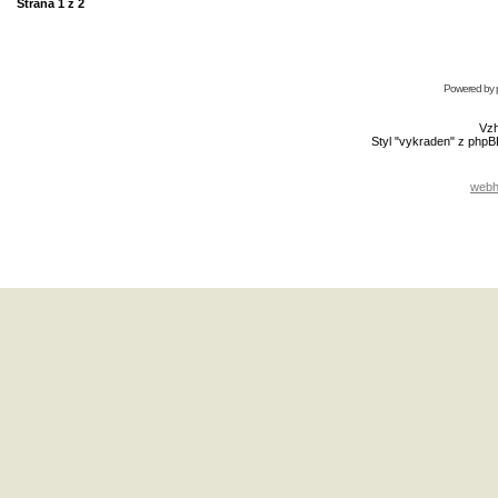
Strana
1
z
2
Powered by
Vzh
Styl "vykraden" z php
webh