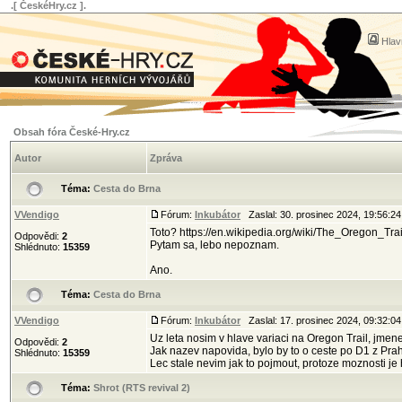
.[ ČeskéHry.cz ].
Hlav
Obsah fóra České-Hry.cz
Autor
Zpráva
Téma:
Cesta do Brna
VVendigo
Fórum:
Inkubátor
Zaslal: 30. prosinec 2024, 19:56:
Toto? https://en.wikipedia.org/wiki/The_Oregon_T
Odpovědi:
2
Pytam sa, lebo nepoznam.
Shlédnuto:
15359
Ano.
Téma:
Cesta do Brna
VVendigo
Fórum:
Inkubátor
Zaslal: 17. prosinec 2024, 09:32:
Uz leta nosim v hlave variaci na Oregon Trail, jme
Odpovědi:
2
Jak nazev napovida, bylo by to o ceste po D1 z Pra
Shlédnuto:
15359
Lec stale nevim jak to pojmout, protoze moznosti je 
Téma:
Shrot (RTS revival 2)