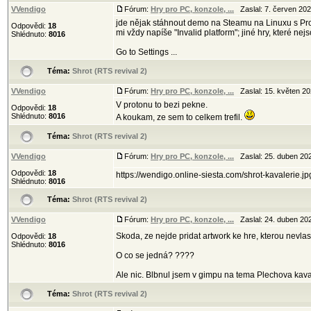
VVendigo
Fórum:
Hry pro PC, konzole, ...
Zaslal: 7. červen 20
jde nějak stáhnout demo na Steamu na Linuxu s P
Odpovědi:
18
mi vždy napíše "Invalid platform"; jiné hry, které ne
Shlédnuto:
8016
Go to Settings ...
Téma:
Shrot (RTS revival 2)
VVendigo
Fórum:
Hry pro PC, konzole, ...
Zaslal: 15. květen 2
V protonu to bezi pekne.
Odpovědi:
18
Shlédnuto:
8016
A koukam, ze sem to celkem trefil.
Téma:
Shrot (RTS revival 2)
VVendigo
Fórum:
Hry pro PC, konzole, ...
Zaslal: 25. duben 20
Odpovědi:
18
https://wendigo.online-siesta.com/shrot-kavalerie.jp
Shlédnuto:
8016
Téma:
Shrot (RTS revival 2)
VVendigo
Fórum:
Hry pro PC, konzole, ...
Zaslal: 24. duben 20
Skoda, ze nejde pridat artwork ke hre, kterou nevlas
Odpovědi:
18
Shlédnuto:
8016
O co se jedná? ????
Ale nic. Blbnul jsem v gimpu na tema Plechova kavale
Téma:
Shrot (RTS revival 2)