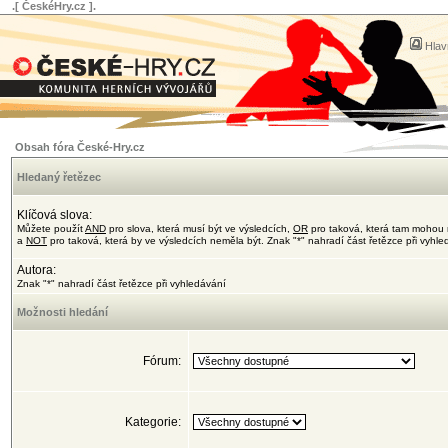
.[ ČeskéHry.cz ].
Hlav
Obsah fóra České-Hry.cz
Hledaný řetězec
Klíčová slova:
Můžete použít
AND
pro slova, která musí být ve výsledcích,
OR
pro taková, která tam mohou 
a
NOT
pro taková, která by ve výsledcích neměla být. Znak "*" nahradí část řetězce při vyhl
Autora:
Znak "*" nahradí část řetězce při vyhledávání
Možnosti hledání
Fórum:
Kategorie: