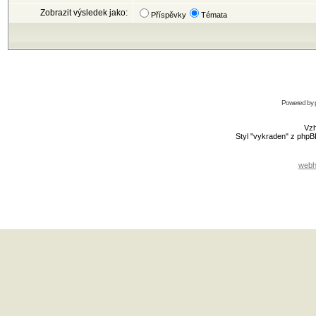
Zobrazit výsledek jako:
Příspěvky
Témata
Powered by
Vzh
Styl "vykraden" z php
webh