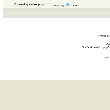
Zobrazit výsledek jako:
Příspěvky
Témata
Powered by
Vzh
Styl "vykraden" z php
webh