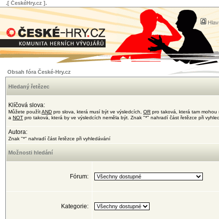
.[ ČeskéHry.cz ].
Hlav
Obsah fóra České-Hry.cz
Hledaný řetězec
Klíčová slova:
Můžete použít
AND
pro slova, která musí být ve výsledcích,
OR
pro taková, která tam mohou 
a
NOT
pro taková, která by ve výsledcích neměla být. Znak "*" nahradí část řetězce při vyhl
Autora:
Znak "*" nahradí část řetězce při vyhledávání
Možnosti hledání
Fórum:
Kategorie: