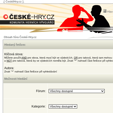
.[ ČeskéHry.cz ].
Hlav
Obsah fóra České-Hry.cz
Hledaný řetězec
Klíčová slova:
Můžete použít
AND
pro slova, která musí být ve výsledcích,
OR
pro taková, která tam mohou 
a
NOT
pro taková, která by ve výsledcích neměla být. Znak "*" nahradí část řetězce při vyhl
Autora:
Znak "*" nahradí část řetězce při vyhledávání
Možnosti hledání
Fórum:
Kategorie: