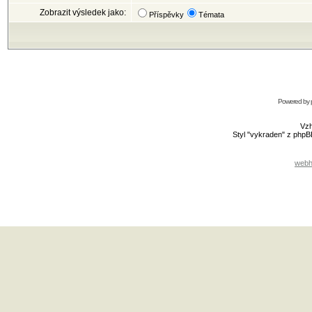
Zobrazit výsledek jako:
Příspěvky
Témata
Powered by
Vzh
Styl "vykraden" z php
webh