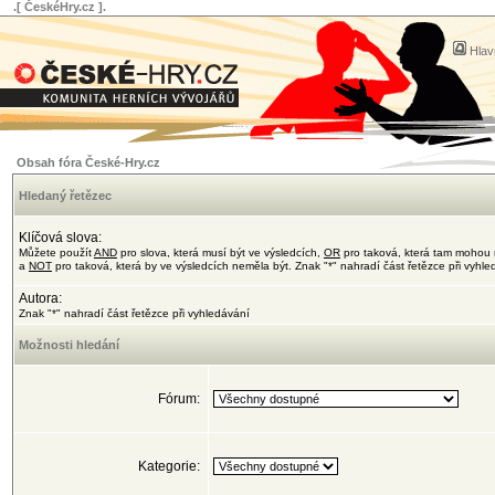
.[ ČeskéHry.cz ].
Hlav
Obsah fóra České-Hry.cz
Hledaný řetězec
Klíčová slova:
Můžete použít
AND
pro slova, která musí být ve výsledcích,
OR
pro taková, která tam mohou 
a
NOT
pro taková, která by ve výsledcích neměla být. Znak "*" nahradí část řetězce při vyhl
Autora:
Znak "*" nahradí část řetězce při vyhledávání
Možnosti hledání
Fórum:
Kategorie: