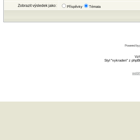
Zobrazit výsledek jako:
Příspěvky
Témata
Powered by
Vzh
Styl "vykraden" z php
webh