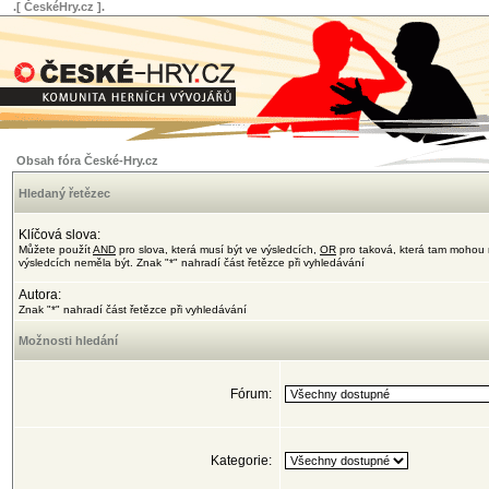
.[ ČeskéHry.cz ].
Obsah fóra České-Hry.cz
Hledaný řetězec
Klíčová slova:
Můžete použít
AND
pro slova, která musí být ve výsledcích,
OR
pro taková, která tam mohou 
výsledcích neměla být. Znak "*" nahradí část řetězce při vyhledávání
Autora:
Znak "*" nahradí část řetězce při vyhledávání
Možnosti hledání
Fórum:
Kategorie: