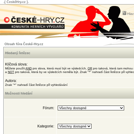
.[ ČeskéHry.cz ].
Hlav
Obsah fóra České-Hry.cz
Hledaný řetězec
Klíčová slova:
Můžete použít
AND
pro slova, která musí být ve výsledcích,
OR
pro taková, která tam mohou 
a
NOT
pro taková, která by ve výsledcích neměla být. Znak "*" nahradí část řetězce při vyhl
Autora:
Znak "*" nahradí část řetězce při vyhledávání
Možnosti hledání
Fórum:
Kategorie: