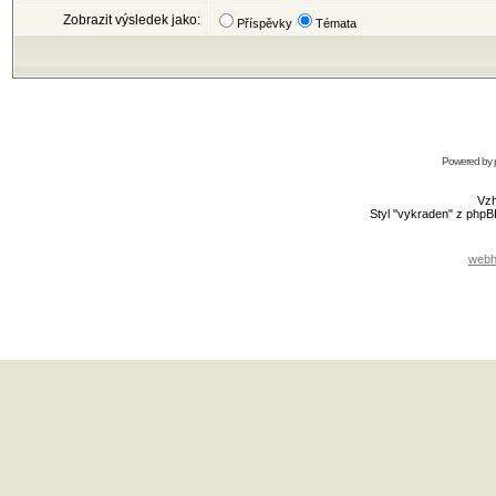
Zobrazit výsledek jako:
Příspěvky
Témata
Powered by
Vzh
Styl "vykraden" z php
webh