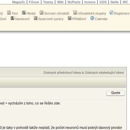
Magazín
Fórum
Teamy
Wiki
NoPaste
Inzerce
GDS
NeHe
IRC
AQ
Test
Hledat
Seznam uživatelů
Uživatelské skupiny
Registrace
ažení
Nastavení
Soukromé zprávy
Přihlášení
Calendar
Zobrazit předchozí téma
::
Zobrazit následující téma
d + vycházím z toho, co se řešilo zde:
10:3 je taky v pohodě takže neplatí, že počet neuronů musí pokrýt stavový prostor