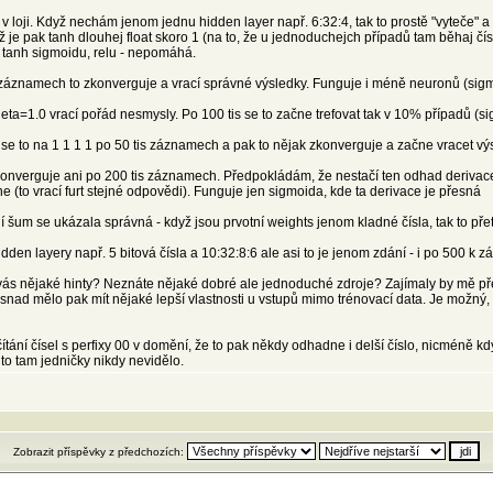
m už v loji. Když nechám jenom jednu hidden layer např. 6:32:4, tak to prostě "vyteče" a
ž je pak tanh dlouhej float skoro 1 (na to, že u jednoduchejch případů tam běhaj čísl
 tanh sigmoidu, relu - nepomáhá.
is záznamech to zkonverguje a vrací správné výsledky. Funguje i méně neuronů (sig
eta=1.0 vrací pořád nesmysly. Po 100 tis se to začne trefovat tak v 10% případů (s
rží se to na 1 1 1 1 po 50 tis záznamech a pak to nějak zkonverguje a začne vracet 
nezkonverguje ani po 200 tis záznamech. Předpokládám, že nestačí ten odhad derivace
 (to vrací furt stejné odpovědi). Funguje jen sigmoida, kde ta derivace je přesná
 šum se ukázala správná - když jsou prvotní weights jenom kladné čísla, tak to přet
hidden layery např. 5 bitová čísla a 10:32:8:6 ale asi to je jenom zdání - i po 500 
vás nějaké hinty? Neznáte nějaké dobré ale jednoduché zdroje? Zajímaly by mě před
 snad mělo pak mít nějaké lepší vlastnosti u vstupů mimo trénovací data. Je možný
ítání čísel s perfixy 00 v domění, že to pak někdy odhadne i delší číslo, nicméně kd
to tam jedničky nikdy nevidělo.
Zobrazit příspěvky z předchozích: