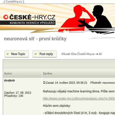
.[ ČeskéHry.cz ].
neuronová síť - první krůčky
Obsah fóra České-Hry.cz
->
AI
Autor
Zpráva
dzejkob
Zaslal: 14. květen 2023, 00:36:21
Předmět: neuronová 
Nahazuju nějaký machine learning téma. Pište sem c
Založen: 17. 08. 2013
Příspěvky: 136
http://www.ceske-hry.cz/forum/viewtopic.php?p=56
Házím sem zápisky:
- sčítání dvoubitových čísel (4 in, 3 out) - funguje 