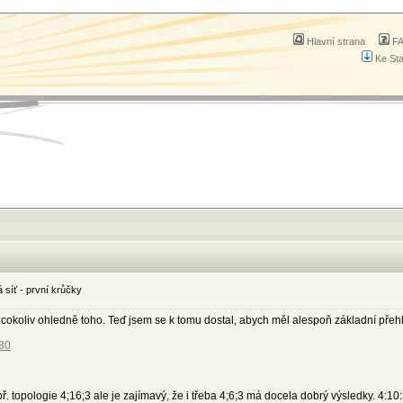
Hlavní strana
F
Ke St
síť - první krůčky
okoliv ohledně toho. Teď jsem se k tomu dostal, abych měl alespoň základní přehle
930
např. topologie 4;16;3 ale je zajímavý, že i třeba 4;6;3 má docela dobrý výsledky. 4: