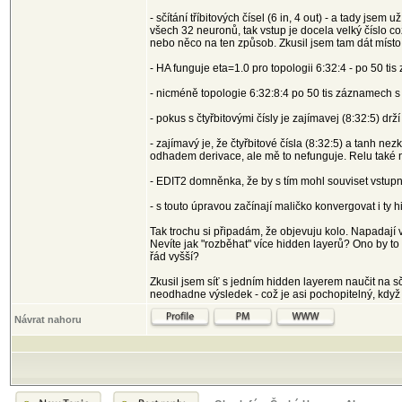
- sčítání tříbitových čísel (6 in, 4 out) - a tady jse
všech 32 neuronů, tak vstup je docela velký číslo co
nebo něco na ten způsob. Zkusil jsem tam dát místo
- HA funguje eta=1.0 pro topologii 6:32:4 - po 50 t
- nicméně topologie 6:32:8:4 po 50 tis záznamech s 
- pokus s čtyřbitovými čísly je zajímavej (8:32:5) d
- zajímavý je, že čtyřbitové čísla (8:32:5) a tanh 
odhadem derivace, ale mě to nefunguje. Relu také ne
- EDIT2 domněnka, že by s tím mohl souviset vstupní
- s touto úpravou začínají maličko konvergovat i ty 
Tak trochu si připadám, že objevuju kolo. Napadají 
Nevíte jak "rozběhat" více hidden layerů? Ono by to
řád vyšší?
Zkusil jsem síť s jedním hidden layerem naučit na sč
neodhadne výsledek - což je asi pochopitelný, když 
Návrat nahoru