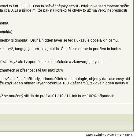
 vrací to furt 1 1 1 1 . Ono to "dává" nějaký smysl - když to ve feed forward sečte
a cca 0..1) a přijde mi, že pak na korekci té chyby to už má velký nepřesnosti
moida)
igmoida)
výsledky (sigmoida). Druhá hidden layer se teda ukazuje docela k ničemu.
 1 - x^2, funguje jenom ta sigmoida. Čtu, že se opravdu používá to tanh s
éká - když ale i záporné, tak to nepřeteče a zkonverguje rychle
k záznamech je přesnost sítě tak max 20%
evším nějaké příklady jednodušších sítí - topologie, objemy dat, use casy atd.
, že když jeden hidden layer potřebuje 100 k záznamů, tak dva hidden layery o
yž se naučený síti dá do prefixu 01 / 10 / 11, tak to ve 100% případech
Časy uváděny v GMT + 1 hodina