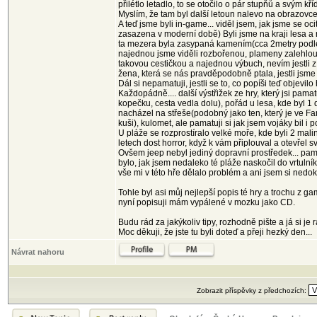
přilétlo letadlo, to se otočilo o pár stupňů a svým kř
Myslím, že tam byl další letoun nalevo na obrazovce,
A teď jsme byli in-game... viděl jsem, jak jsme se oc
zasazena v moderní době) Byli jsme na kraji lesa a
ta mezera byla zasypaná kamením(cca 2metry podle v
najednou jsme viděli rozbořenou, plameny zalehlou 
takovou cestičkou a najednou výbuch, nevím jestli z
žena, která se nás pravděpodobně ptala, jestli jsme
Dál si nepamatuji, jestli se to, co popíši teď objevi
Každopádně.... další výstřižek ze hry, který jsi pama
kopečku, cesta vedla dolu), pořád u lesa, kde byl 1 d
nacházel na střeše(podobný jako ten, který je ve Fa
kuši), kulomet, ale pamatuji si jak jsem vojáky bil i 
U pláže se rozprostíralo velké moře, kde byli 2 mal
letech dost horror, když k vám připlouval a otevřel 
Ovšem jeep nebyl jediný dopravní prostředek... pamatu
bylo, jak jsem nedaleko té pláže naskočil do vrtulníku
vše mi v této hře dělalo problém a ani jsem si nedokáz
Tohle byl asi můj nejlepší popis té hry a trochu z g
nyní popisuji mám vypálené v mozku jako CD.
Budu rád za jakýkoliv tipy, rozhodně pište a já si je 
Moc děkuji, že jste tu byli doteď a přeji hezký den...
Návrat nahoru
Zobrazit příspěvky z předchozích: