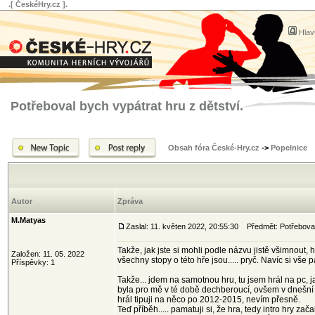
.[ ČeskéHry.cz ].
Hlav
Potřeboval bych vypátrat hru z dětství.
Obsah fóra České-Hry.cz
->
Popelnice
Autor
Zpráva
M.Matyas
Zaslal: 11. květen 2022, 20:55:30
Předmět: Potřeboval 
Takže, jak jste si mohli podle názvu jistě všimnout,
Založen: 11. 05. 2022
všechny stopy o této hře jsou..... pryč. Navíc si vš
Příspěvky: 1
Takže... jdem na samotnou hru, tu jsem hrál na pc, j
byla pro mě v té době dechberoucí, ovšem v dnešní do
hrál tipuji na něco po 2012-2015, nevím přesně.
Teď příběh..... pamatuji si, že hra, tedy intro hry za