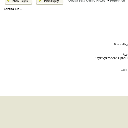
Obsah fóra České-Hry.cz
->
Popelnice
Strana
1
z
1
Powered by
Vzh
Styl "vykraden" z php
webh